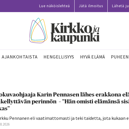
Lue näköislehteä
Jätä ilmoitus
Lähetä ju
AJANKOHTAISTA
HENGELLISYYS
HYVÄ ELÄMÄ
PUHEEN
okuvaohjaaja Karin Pennasen lähes erakkona elä
kellyttävän perinnön – ”Hän omisti elämänsä sisä
kas”
kku Pennanen eli vaatimattomasti ja teki taidetta, jota kukaan ei
08.2026