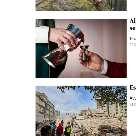
Al
se
Pä
09.
Es
Av
01.