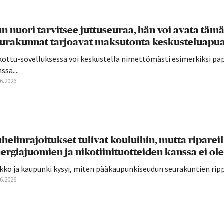
n nuori tarvitsee juttuseuraa, hän voi avata täm
urakunnat tarjoavat maksutonta keskusteluapua
kottu-sovelluksessa voi keskustella nimettömästi esimerkiksi pap
ssa....
06.2026
helinrajoitukset tulivat kouluihin, mutta ripareilla 
ergiajuomien ja nikotiinituotteiden kanssa ei o
kko ja kaupunki kysyi, miten pääkaupunkiseudun seurakuntien rippi
06.2026