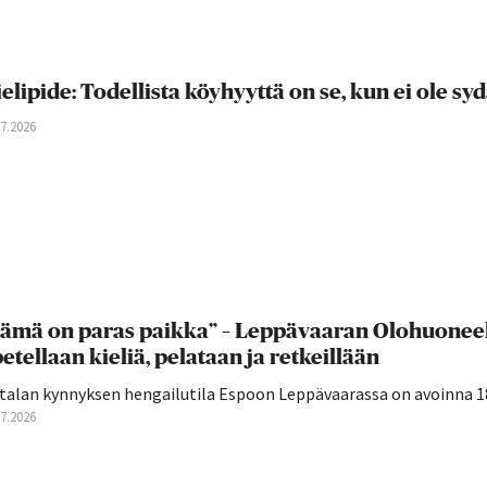
elipide: Todellista köyhyyttä on se, kun ei ole s
07.2026
ämä on paras paikka” – Leppävaaran Olohuoneell
etellaan kieliä, pelataan ja retkeillään
talan kynnyksen hengailutila Espoon Leppävaarassa on avoinna 18–
07.2026