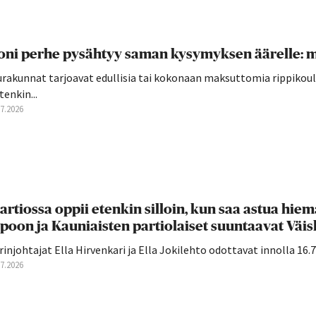
ni perhe pysähtyy saman kysymyksen äärelle: mi
rakunnat tarjoavat edullisia tai kokonaan maksuttomia rippikoulu
tenkin...
07.2026
artiossa oppii etenkin silloin, kun saa astua hiema
poon ja Kauniaisten partiolaiset suuntaavat Väiski
rinjohtajat Ella Hirvenkari ja Ella Jokilehto odottavat innolla 16.7. 
07.2026