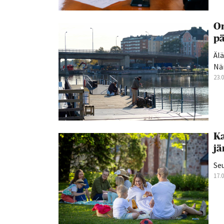
On
p
Älä
Nä
23.
Ka
jä
Se
17.