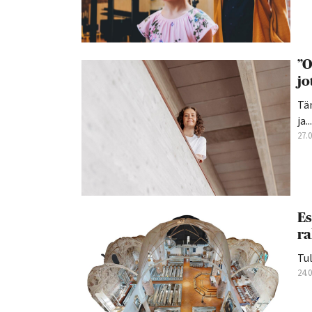
”O
jo
Tän
ja...
27.
Es
ra
Tul
24.