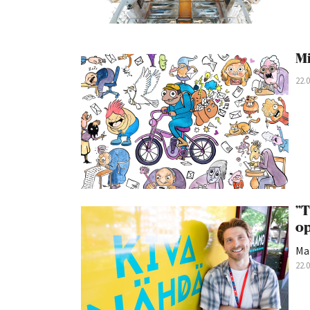
Mi
22.
”T
op
Ma
22.