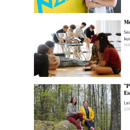
Mo
Seu
kui
16.
”P
Es
Lei
13.