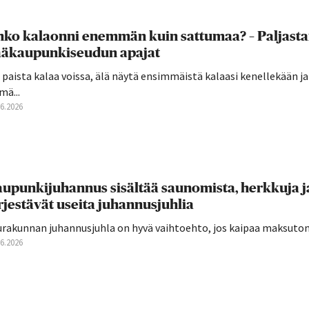
ko kalaonni enemmän kuin sattumaa? – Paljast
ääkaupunkiseudun apajat
 paista kalaa voissa, älä näytä ensimmäistä kalaasi kenellekään j
mä...
06.2026
upunkijuhannus sisältää saunomista, herkkuja j
rjestävät useita juhannusjuhlia
urakunnan juhannusjuhla on hyvä vaihtoehto, jos kaipaa maksutont
06.2026