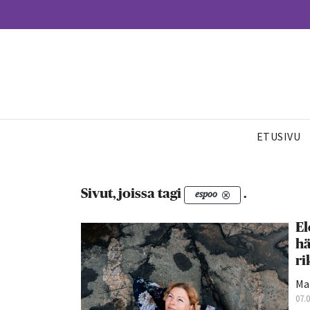
ETUSIVU
Sivut, joissa tagi
.
espoo
El
hä
ri
Mar
07.