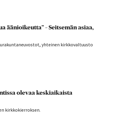
a äänioikeutta” – Seitsemän asiaa,
seurakuntaneuvostot, yhteinen kirkkovaltuusto
tissa olevaa keskiaikaista
en kirkkokierroksen.