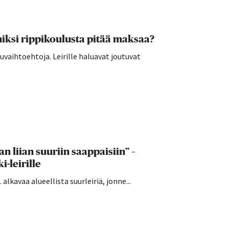
ksi rippikoulusta pitää maksaa?
vaihtoehtoja. Leirille haluavat joutuvat
n liian suuriin saappaisiin” –
-leirille
alkavaa alueellista suurleiriä, jonne...