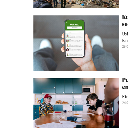
Ku
se
Us
kan
29.
Pu
en
Kir
24.