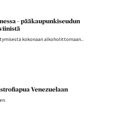
uomessa – pääkaupunkiseudun
viinistä
irtymisestä kokonaan alkoholittomaan...
strofiapua Venezuelaan
en.