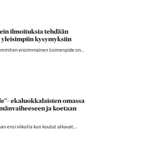
sein ilmoituksia tehdään
 yleisimpiin kysymyksiin
seimmiten ensimmäinen toimenpide on...
lle”– ekaluokkalaisten omassa
ämänvaiheeseen ja koetaan
 ensi viikolla kun koulut alkavat....