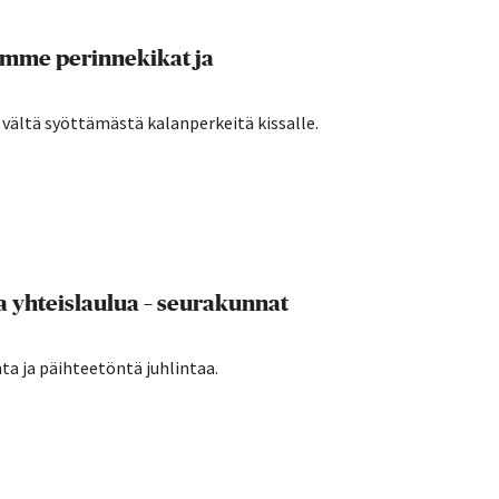
amme perinnekikat ja
a vältä syöttämästä kalanperkeitä kissalle.
a yhteislaulua – seurakunnat
a ja päihteetöntä juhlintaa.