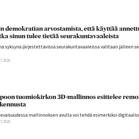
n demokratian arvostamista, että käyttää annettu
tka sinun tulee tietää seurakuntavaaleista
ä syksynä järjestettävissä seurakuntavaaleissa valitaan jälleen 
07.2026
poon tuomiokirkon 3D-mallinnos esittelee remon
kennusta
evaisuudessa mallinnoksen avulla voi tehdä esimerkiksi digitaalis
07.2026