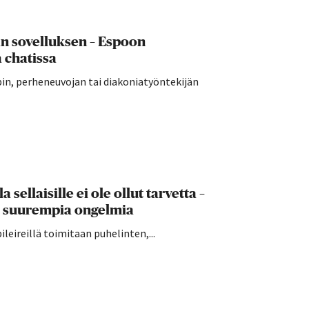
än sovelluksen – Espoon
 chatissa
in, perheneuvojan tai diakoniatyöntekijän
sellaisille ei ole ollut tarvetta –
le suurempia ongelmia
leireillä toimitaan puhelinten,...