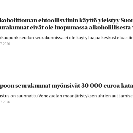
koholittoman ehtoollisviinin käyttö yleistyy S
urakunnat eivät ole luopumassa alkoholillisesta 
äkaupunkiseudun seurakunnissa ei ole käyty laajaa keskustelua si
07.2026
poon seurakunnat myönsivät 30 000 euroa kata
ustus on suunnattu Venezuelan maanjäristyksen uhrien auttamise
07.2026