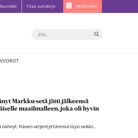
ttuvinkki
Tilaa uutiskirje
MENOHAKU
Hae
VUOROT
nyt Markku-setä jätti jälkeensä
iselle maailmalleen, joka oli hyvin
 nähnyt. Hänen veljentyttärensä löysi sedän...