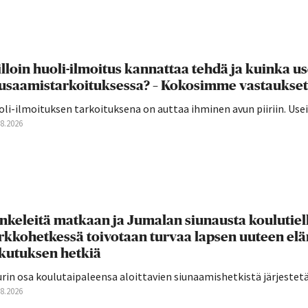
lloin huoli-ilmoitus kannattaa tehdä ja kuinka u
usaamistarkoituksessa? – Kokosimme vastaukset
oli-ilmoituksen tarkoituksena on auttaa ihminen avun piiriin. U
08.2026
nkeleitä matkaan ja Jumalan siunausta koulutie
rkkohetkessä toivotaan turvaa lapsen uuteen el
ikutuksen hetkiä
rin osa koulutaipaleensa aloittavien siunaamishetkistä järjestetään
08.2026