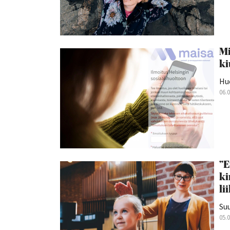
Mi
ki
Hu
06.
”E
ki
li
Suu
05.