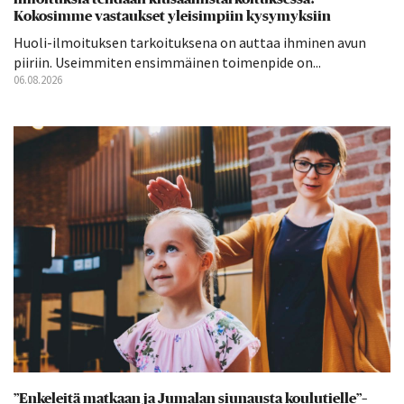
Kokosimme vastaukset yleisimpiin kysymyksiin
Huoli-ilmoituksen tarkoituksena on auttaa ihminen avun
piiriin. Useimmiten ensimmäinen toimenpide on...
06.08.2026
”Enkeleitä matkaan ja Jumalan siunausta koulutielle”–