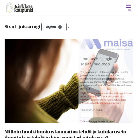
Avaa
Sivut, joissa tagi
.
espoo
Milloin huoli-ilmoitus kannattaa tehdä ja kuinka usein
ilmoituksia tehdään kiusaamistarkoituksessa? –