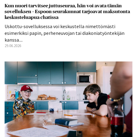
Kun nuori tarvitsee juttuseuraa, hän voi avata tämän
sovelluksen – Espoon seurakunnat tarjoavat maksutonta
keskusteluapua chatissa
Uskottu-sovelluksessa voi keskustella nimettömästi
esimerkiksi papin, perheneuvojan tai diakoniatyöntekijän
kanssa....
29.06.2026