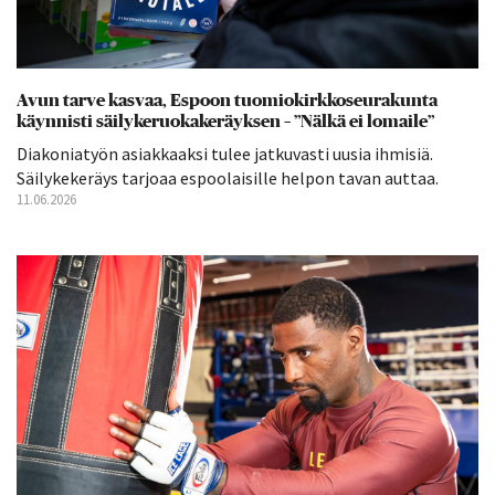
Avun tarve kasvaa, Espoon tuomiokirkkoseurakunta
käynnisti säilykeruokakeräyksen – ”Nälkä ei lomaile”
Diakoniatyön asiakkaaksi tulee jatkuvasti uusia ihmisiä.
Säilykekeräys tarjoaa espoolaisille helpon tavan auttaa.
11.06.2026