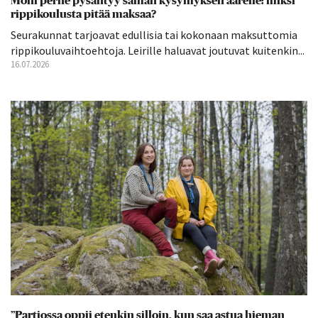
Moni perhe pysähtyy saman kysymyksen äärelle: miksi
rippikoulusta pitää maksaa?
Seurakunnat tarjoavat edullisia tai kokonaan maksuttomia
rippikouluvaihtoehtoja. Leirille haluavat joutuvat kuitenkin...
16.07.2026
”Partiossa oppii etenkin silloin, kun saa astua hieman