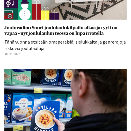
Jouluradion Suuri joululaulukilpailu alkaa ja tyyli on
vapaa – nyt joululaulun teossa on lupa irrotella
Tänä vuonna etsitään omaperäisiä, sielukkaita ja genrerajoja
rikkovia joululauluja.
16.06.2026