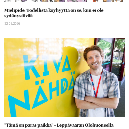
Mielipide: Todellista köyhyyttä on se, kun ei ole
sydänystävää
22.07.2026
”Tämä on paras paikka” – Leppävaaran Olohuoneella