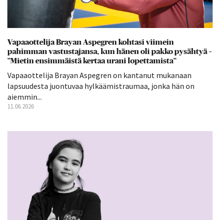
Vapaaottelija Brayan Aspegren kohtasi viimein
pahimman vastustajansa, kun hänen oli pakko pysähtyä –
”Mietin ensimmäistä kertaa urani lopettamista”
Vapaaottelija Brayan Aspegren on kantanut mukanaan
lapsuudesta juontuvaa hylkäämistraumaa, jonka hän on
aiemmin...
11.06.2026