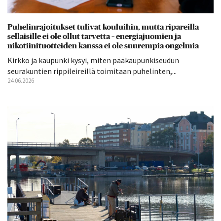
Puhelinrajoitukset tulivat kouluihin, mutta ripareilla
sellaisille ei ole ollut tarvetta – energiajuomien ja
nikotiinituotteiden kanssa ei ole suurempia ongelmia
Kirkko ja kaupunki kysyi, miten pääkaupunkiseudun
seurakuntien rippileireillä toimitaan puhelinten,...
24.06.2026