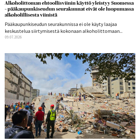
Alkoholittoman ehtoollisviinin käyttö yleistyy Suomessa
– pääkaupunkiseudun seurakunnat eivät ole luopumassa
alkoholillisesta viinistä
Pääkaupunkiseudun seurakunnissa ei ole käyty laajaa
keskustelua siirtymisestä kokonaan alkoholittomaan...
09.07.2026