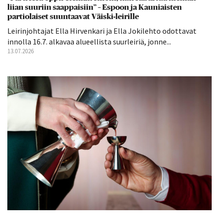
liian suuriin saappaisiin” – Espoon ja Kauniaisten
partiolaiset suuntaavat Väiski-leirille
Leirinjohtajat Ella Hirvenkari ja Ella Jokilehto odottavat
innolla 16.7. alkavaa alueellista suurleiriä, jonne...
13.07.2026