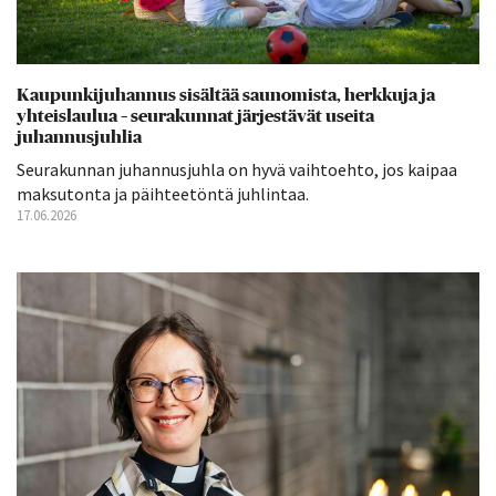
Kaupunkijuhannus sisältää saunomista, herkkuja ja
yhteislaulua – seurakunnat järjestävät useita
juhannusjuhlia
Seurakunnan juhannusjuhla on hyvä vaihtoehto, jos kaipaa
maksutonta ja päihteetöntä juhlintaa.
17.06.2026