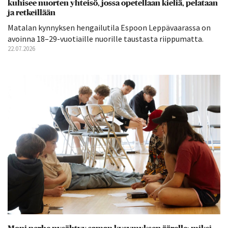
kuhisee nuorten yhteisö, jossa opetellaan kieliä, pelataan
ja retkeillään
Matalan kynnyksen hengailutila Espoon Leppävaarassa on
avoinna 18–29-vuotiaille nuorille taustasta riippumatta.
22.07.2026