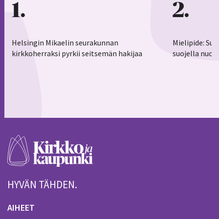
1
2
Helsingin Mikaelin seurakunnan
Mielipide: Su
kirkkoherraksi pyrkii seitsemän hakijaa
suojella nuor
HYVÄN TÄHDEN.
AIHEET