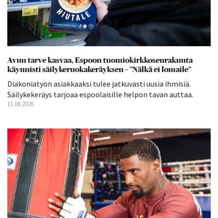
Avun tarve kasvaa, Espoon tuomiokirkkoseurakunta
käynnisti säilykeruokakeräyksen – ”Nälkä ei lomaile”
Diakoniatyön asiakkaaksi tulee jatkuvasti uusia ihmisiä.
Säilykekeräys tarjoaa espoolaisille helpon tavan auttaa.
11.06.2026