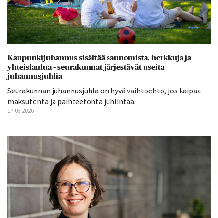
Kaupunkijuhannus sisältää saunomista, herkkuja ja
yhteislaulua – seurakunnat järjestävät useita
juhannusjuhlia
Seurakunnan juhannusjuhla on hyvä vaihtoehto, jos kaipaa
maksutonta ja päihteetöntä juhlintaa.
17.06.2026