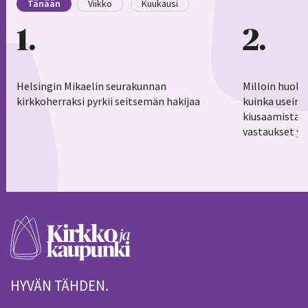
Tänään
Viikko
Kuukausi
1
2
Helsingin Mikaelin seurakunnan
Milloin huoli
kirkkoherraksi pyrkii seitsemän hakijaa
kuinka usein 
kiusaamistar
vastaukset yl
HYVÄN TÄHDEN.