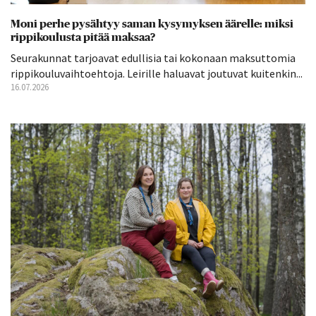
Moni perhe pysähtyy saman kysymyksen äärelle: miksi
rippikoulusta pitää maksaa?
Seurakunnat tarjoavat edullisia tai kokonaan maksuttomia
rippikouluvaihtoehtoja. Leirille haluavat joutuvat kuitenkin...
16.07.2026