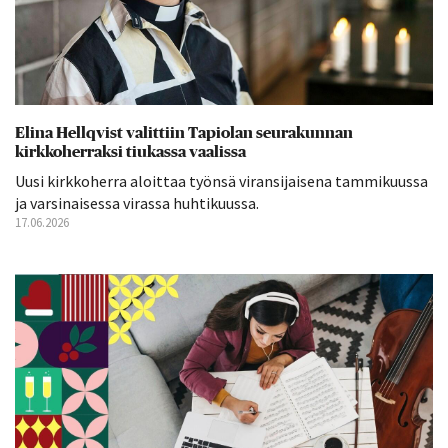
Elina Hellqvist valittiin Tapiolan seurakunnan
kirkkoherraksi tiukassa vaalissa
Uusi kirkkoherra aloittaa työnsä viransijaisena tammikuussa
ja varsinaisessa virassa huhtikuussa.
17.06.2026