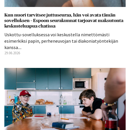
Kun nuori tarvitsee juttuseuraa, hän voi avata tämän
sovelluksen – Espoon seurakunnat tarjoavat maksutonta
keskusteluapua chatissa
Uskottu-sovelluksessa voi keskustella nimettömästi
esimerkiksi papin, perheneuvojan tai diakoniatyöntekijän
kanssa....
29.06.2026