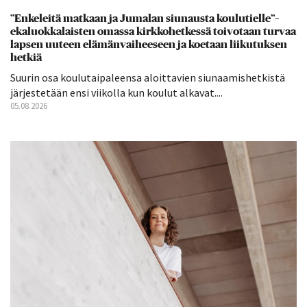
”Enkeleitä matkaan ja Jumalan siunausta koulutielle”–
ekaluokkalaisten omassa kirkkohetkessä toivotaan turvaa
lapsen uuteen elämänvaiheeseen ja koetaan liikutuksen
hetkiä
Suurin osa koulutaipaleensa aloittavien siunaamishetkistä
järjestetään ensi viikolla kun koulut alkavat....
05.08.2026