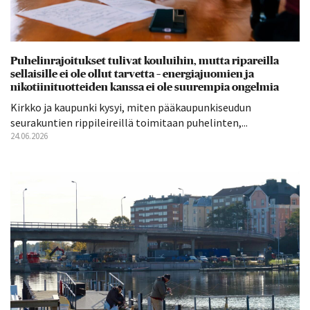
Puhelinrajoitukset tulivat kouluihin, mutta ripareilla
sellaisille ei ole ollut tarvetta – energiajuomien ja
nikotiinituotteiden kanssa ei ole suurempia ongelmia
Kirkko ja kaupunki kysyi, miten pääkaupunkiseudun
seurakuntien rippileireillä toimitaan puhelinten,...
24.06.2026