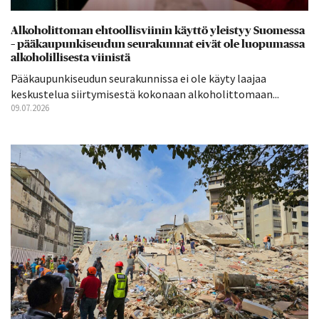
Alkoholittoman ehtoollisviinin käyttö yleistyy Suomessa
– pääkaupunkiseudun seurakunnat eivät ole luopumassa
alkoholillisesta viinistä
Pääkaupunkiseudun seurakunnissa ei ole käyty laajaa
keskustelua siirtymisestä kokonaan alkoholittomaan...
09.07.2026