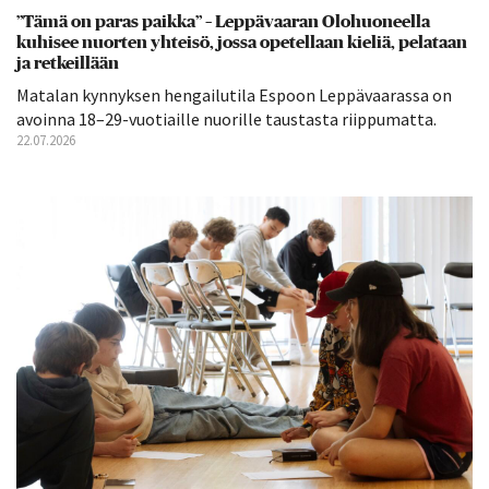
”Tämä on paras paikka” – Leppävaaran Olohuoneella
kuhisee nuorten yhteisö, jossa opetellaan kieliä, pelataan
ja retkeillään
Matalan kynnyksen hengailutila Espoon Leppävaarassa on
avoinna 18–29-vuotiaille nuorille taustasta riippumatta.
22.07.2026