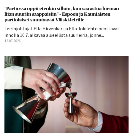
”Partiossa oppii etenkin silloin, kun saa astua hieman
liian suuriin saappaisiin” – Espoon ja Kauniaisten
partiolaiset suuntaavat Väiski-leirille
Leirinjohtajat Ella Hirvenkari ja Ella Jokilehto odottavat
innolla 16.7. alkavaa alueellista suurleiriä, jonne...
13.07.2026