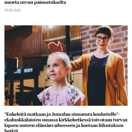
nuoria suvun painostukselta
05.08.2026
”Enkeleitä matkaan ja Jumalan siunausta koulutielle”–
ekaluokkalaisten omassa kirkkohetkessä toivotaan turvaa
lapsen uuteen elämänvaiheeseen ja koetaan liikutuksen
hetkiä