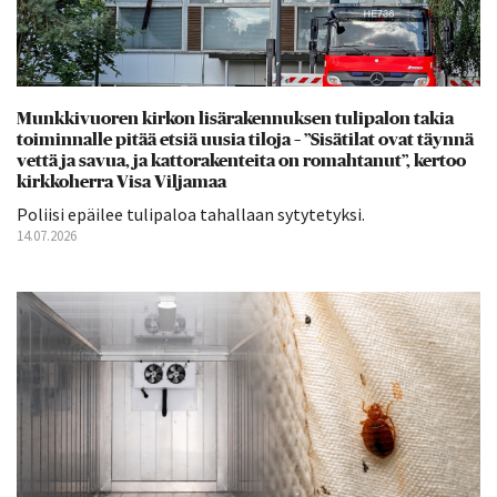
Munkkivuoren kirkon lisärakennuksen tulipalon takia
toiminnalle pitää etsiä uusia tiloja – ”Sisätilat ovat täynnä
vettä ja savua, ja kattorakenteita on romahtanut”, kertoo
kirkkoherra Visa Viljamaa
Poliisi epäilee tulipaloa tahallaan sytytetyksi.
14.07.2026