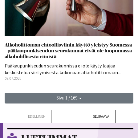
Alkoholittoman ehtoollisviinin käyttö yleistyy Suomessa
– pääkaupunkiseudun seurakunnat eivät ole luopumassa
alkoholillisesta viinistä
Pääkaupunkiseudun seurakunnissa ei ole käyty laajaa
keskustelua siirtymisestä kokonaan alkoholittomaan...
09.07.2026
Sivu 1 / 169
EDELLINEN
SEURAAVA