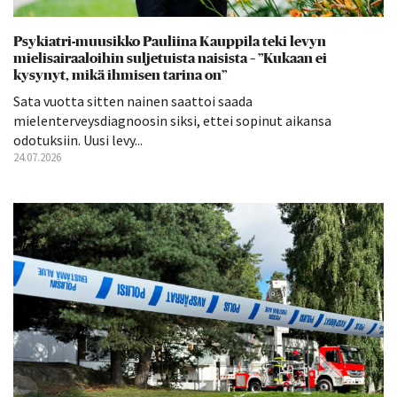
Psykiatri-muusikko Pauliina Kauppila teki levyn
mielisairaaloihin suljetuista naisista – ”Kukaan ei
kysynyt, mikä ihmisen tarina on”
Sata vuotta sitten nainen saattoi saada
mielenterveysdiagnoosin siksi, ettei sopinut aikansa
odotuksiin. Uusi levy...
24.07.2026