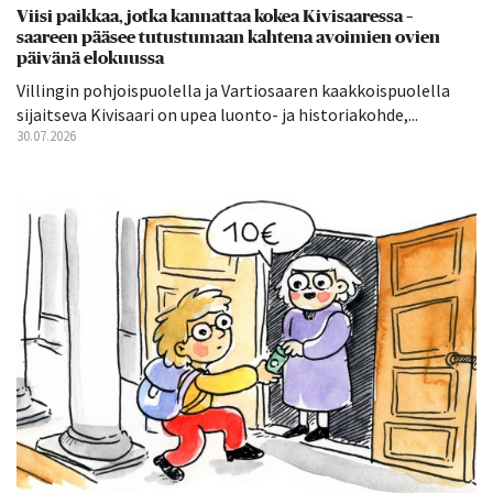
Viisi paikkaa, jotka kannattaa kokea Kivisaaressa –
saareen pääsee tutustumaan kahtena avoimien ovien
päivänä elokuussa
Villingin pohjoispuolella ja Vartiosaaren kaakkoispuolella
sijaitseva Kivisaari on upea luonto- ja historiakohde,...
30.07.2026