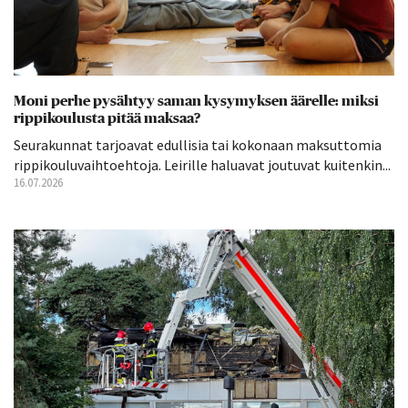
Moni perhe pysähtyy saman kysymyksen äärelle: miksi
rippikoulusta pitää maksaa?
Seurakunnat tarjoavat edullisia tai kokonaan maksuttomia
rippikouluvaihtoehtoja. Leirille haluavat joutuvat kuitenkin...
16.07.2026