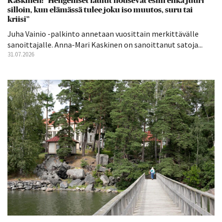
Kaskinen: ”Hengelliset laulut nousevat esiin ehkä juuri
silloin, kun elämässä tulee joku iso muutos, suru tai
kriisi”
Juha Vainio -palkinto annetaan vuosittain merkittävälle
sanoittajalle. Anna-Mari Kaskinen on sanoittanut satoja...
31.07.2026