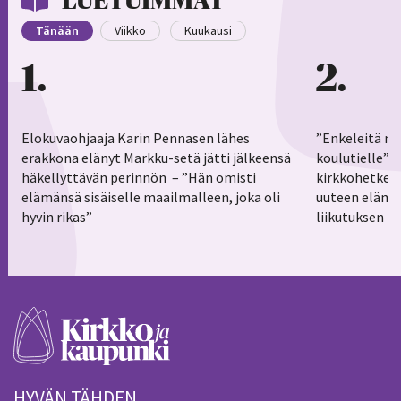
LUETUIMMAT
Tänään
Viikko
Kuukausi
1
2
Elokuvaohjaaja Karin Pennasen lähes
”Enkeleitä ma
erakkona elänyt Markku-setä jätti jälkeensä
koulutielle”–
häkellyttävän perinnön – ”Hän omisti
kirkkohetkess
elämänsä sisäiselle maailmalleen, joka oli
uuteen elämä
hyvin rikas”
liikutuksen h
HYVÄN TÄHDEN.