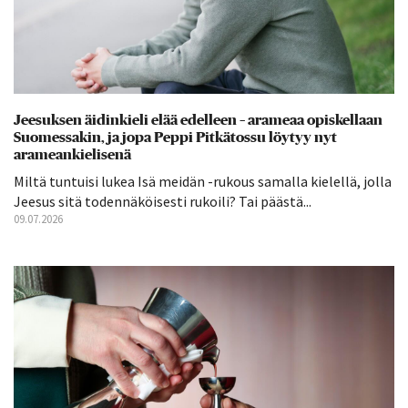
Jeesuksen äidinkieli elää edelleen – arameaa opiskellaan
Suomessakin, ja jopa Peppi Pitkätossu löytyy nyt
arameankielisenä
Miltä tuntuisi lukea Isä meidän -rukous samalla kielellä, jolla
Jeesus sitä todennäköisesti rukoili? Tai päästä...
09.07.2026