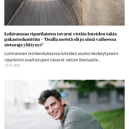
Lohirannan riparilaisten tavarat vietiin luteiden takia
pakastuskonttiin – ”Osalla meistä oli jo siinä vaiheessa
sietoraja ylittynyt”
Lohirannan leirikeskuksessa luteiden vuoksi keskeytyneen
rippileirin osallistujien tavarat vietiin Vantaalle...
13.07.2026