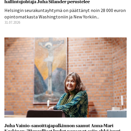
hallintojohtaja Juha Silander perustelee
Helsingin seurakuntayhtymä on päättänyt noin 28 000 euron
opintomatkasta Washingtoniin ja New Yorkiin...
31.07.2026
Juha Vainio -sanoittajapalkinnon saanut Anna-Mari