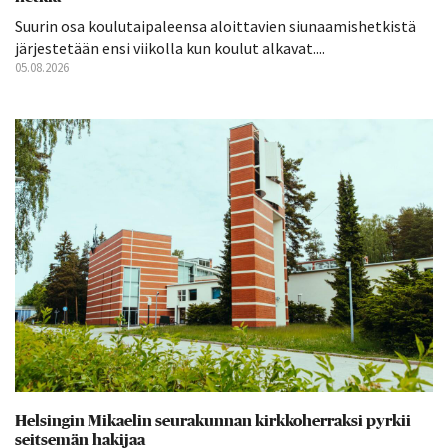
Suurin osa koulutaipaleensa aloittavien siunaamishetkistä
järjestetään ensi viikolla kun koulut alkavat....
05.08.2026
Helsingin Mikaelin seurakunnan kirkkoherraksi pyrkii
seitsemän hakijaa