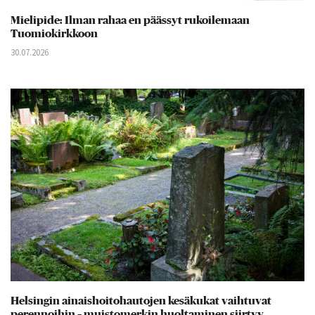
Mielipide: Ilman rahaa en päässyt rukoilemaan
Tuomiokirkkoon
30.07.2026
Helsingin ainaishoitohautojen kesäkukat vaihtuvat
perennoihin – muistomerkin huoltaminen siirtyy