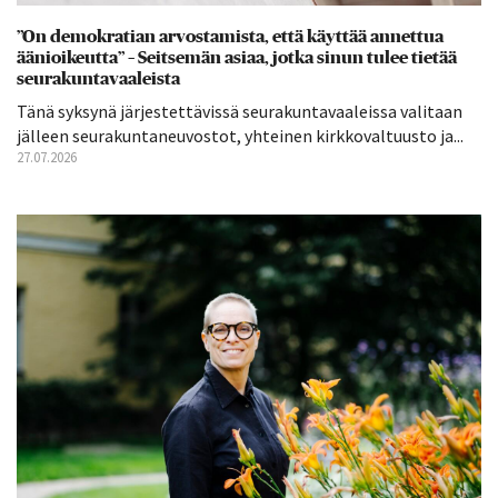
”On demokratian arvostamista, että käyttää annettua
äänioikeutta” – Seitsemän asiaa, jotka sinun tulee tietää
seurakuntavaaleista
Tänä syksynä järjestettävissä seurakuntavaaleissa valitaan
jälleen seurakuntaneuvostot, yhteinen kirkkovaltuusto ja...
27.07.2026