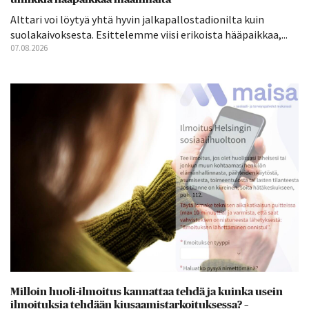
Alttari voi löytyä yhtä hyvin jalkapallostadionilta kuin
suolakaivoksesta. Esittelemme viisi erikoista hääpaikkaa,...
07.08.2026
Milloin huoli-ilmoitus kannattaa tehdä ja kuinka usein
ilmoituksia tehdään kiusaamistarkoituksessa? –