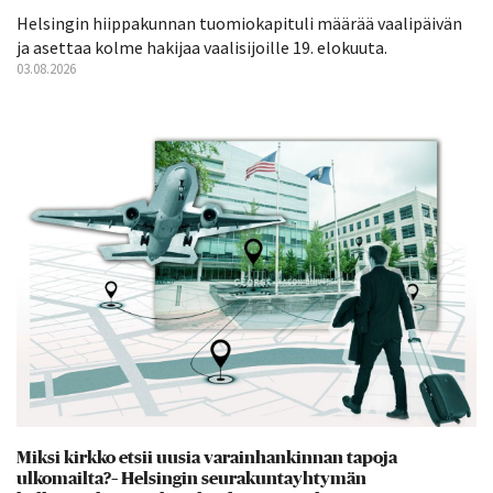
Helsingin hiippakunnan tuomiokapituli määrää vaalipäivän
ja asettaa kolme hakijaa vaalisijoille 19. elokuuta.
03.08.2026
Miksi kirkko etsii uusia varainhankinnan tapoja
ulkomailta?– Helsingin seurakuntayhtymän