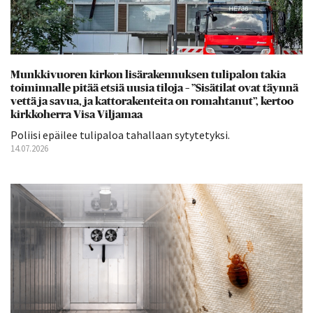
Munkkivuoren kirkon lisärakennuksen tulipalon takia
toiminnalle pitää etsiä uusia tiloja – ”Sisätilat ovat täynnä
vettä ja savua, ja kattorakenteita on romahtanut”, kertoo
kirkkoherra Visa Viljamaa
Poliisi epäilee tulipaloa tahallaan sytytetyksi.
14.07.2026