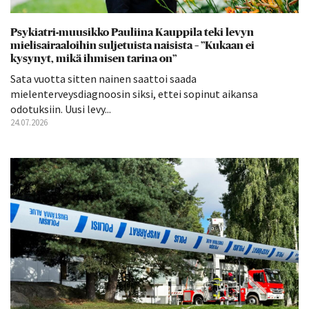
Psykiatri-muusikko Pauliina Kauppila teki levyn
mielisairaaloihin suljetuista naisista – ”Kukaan ei
kysynyt, mikä ihmisen tarina on”
Sata vuotta sitten nainen saattoi saada
mielenterveysdiagnoosin siksi, ettei sopinut aikansa
odotuksiin. Uusi levy...
24.07.2026