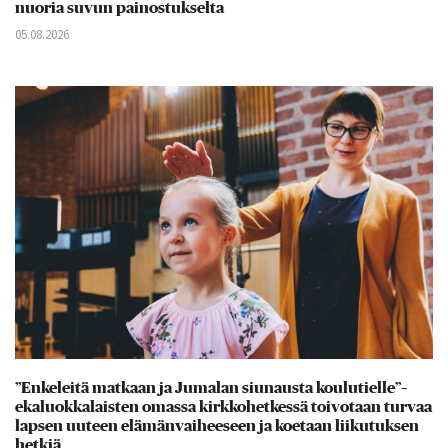
nuoria suvun painostukselta
05.08.2026
”Enkeleitä matkaan ja Jumalan siunausta koulutielle”–
ekaluokkalaisten omassa kirkkohetkessä toivotaan turvaa
lapsen uuteen elämänvaiheeseen ja koetaan liikutuksen
hetkiä