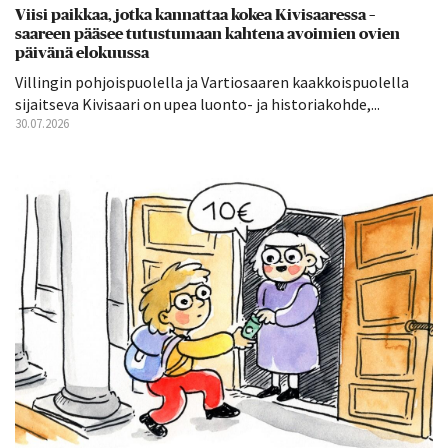
Viisi paikkaa, jotka kannattaa kokea Kivisaaressa –
saareen pääsee tutustumaan kahtena avoimien ovien
päivänä elokuussa
Villingin pohjoispuolella ja Vartiosaaren kaakkoispuolella
sijaitseva Kivisaari on upea luonto- ja historiakohde,...
30.07.2026