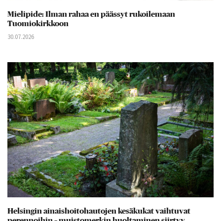
Mielipide: Ilman rahaa en päässyt rukoilemaan
Tuomiokirkkoon
30.07.2026
Helsingin ainaishoitohautojen kesäkukat vaihtuvat
perennoihin – muistomerkin huoltaminen siirtyy