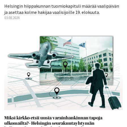
Helsingin hiippakunnan tuomiokapituli määrää vaalipäivän
ja asettaa kolme hakijaa vaalisijoille 19. elokuuta.
03.08.2026
Miksi kirkko etsii uusia varainhankinnan tapoja
ulkomailta?– Helsingin seurakuntayhtymän