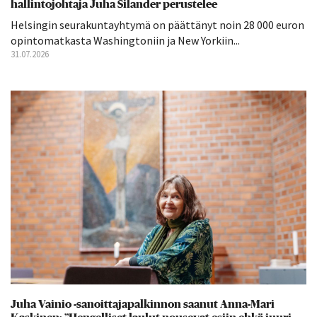
hallintojohtaja Juha Silander perustelee
Helsingin seurakuntayhtymä on päättänyt noin 28 000 euron
opintomatkasta Washingtoniin ja New Yorkiin...
31.07.2026
Juha Vainio -sanoittajapalkinnon saanut Anna-Mari