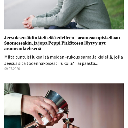
Jeesuksen äidinkieli elää edelleen – arameaa opiskellaan
Suomessakin, ja jopa Peppi Pitkätossu löytyy nyt
arameankielisenä
Miltä tuntuisi lukea Isä meidän -rukous samalla kielellä, jolla
Jeesus sitä todennäköisesti rukoili? Tai päästä...
09.07.2026