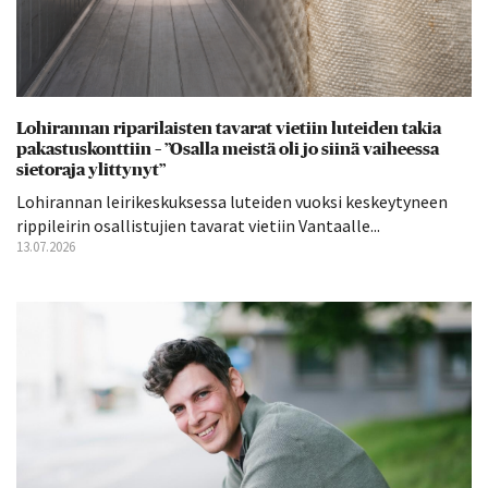
Lohirannan riparilaisten tavarat vietiin luteiden takia
pakastuskonttiin – ”Osalla meistä oli jo siinä vaiheessa
sietoraja ylittynyt”
Lohirannan leirikeskuksessa luteiden vuoksi keskeytyneen
rippileirin osallistujien tavarat vietiin Vantaalle...
13.07.2026