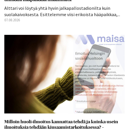
Alttari voi löytyä yhtä hyvin jalkapallostadionilta kuin
suolakaivoksesta. Esittelemme viisi erikoista hääpaikkaa,...
07.08.2026
Milloin huoli-ilmoitus kannattaa tehdä ja kuinka usein
ilmoituksia tehdään kiusaamistarkoituksessa? –