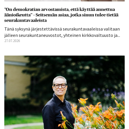
”On demokratian arvostamista, että käyttää annettua
äänioikeutta” – Seitsemän asiaa, jotka sinun tulee tietää
seurakuntavaaleista
Tänä syksynä järjestettävissä seurakuntavaaleissa valitaan
jälleen seurakuntaneuvostot, yhteinen kirkkovaltuusto ja...
27.07.2026