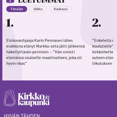
LUETUIMMAT
Tänään
Viikko
Kuukausi
1
2
Elokuvaohjaaja Karin Pennasen lähes
”Enkeleitä ma
erakkona elänyt Markku-setä jätti jälkeensä
koulutielle”–
häkellyttävän perinnön – ”Hän omisti
kirkkohetkess
elämänsä sisäiselle maailmalleen, joka oli
uuteen elämä
hyvin rikas”
liikutuksen h
HYVÄN TÄHDEN.