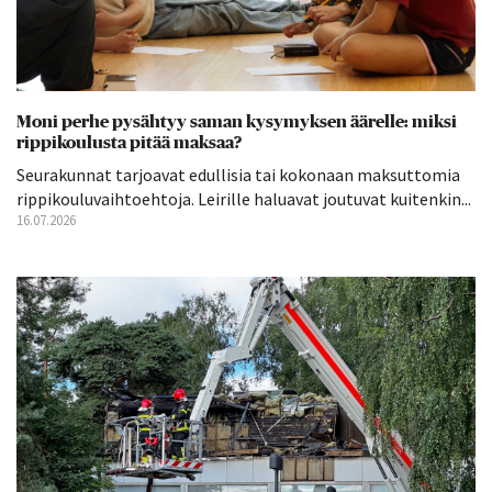
Moni perhe pysähtyy saman kysymyksen äärelle: miksi
rippikoulusta pitää maksaa?
Seurakunnat tarjoavat edullisia tai kokonaan maksuttomia
rippikouluvaihtoehtoja. Leirille haluavat joutuvat kuitenkin...
16.07.2026