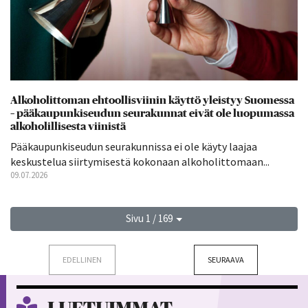
Alkoholittoman ehtoollisviinin käyttö yleistyy Suomessa
– pääkaupunkiseudun seurakunnat eivät ole luopumassa
alkoholillisesta viinistä
Pääkaupunkiseudun seurakunnissa ei ole käyty laajaa
keskustelua siirtymisestä kokonaan alkoholittomaan...
09.07.2026
Sivu 1 / 169
EDELLINEN
SEURAAVA