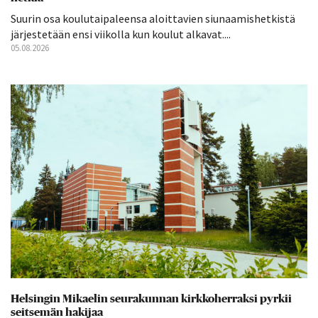
Suurin osa koulutaipaleensa aloittavien siunaamishetkistä
järjestetään ensi viikolla kun koulut alkavat....
05.08.2026
Helsingin Mikaelin seurakunnan kirkkoherraksi pyrkii
seitsemän hakijaa