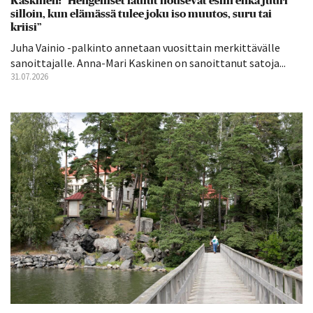
Kaskinen: ”Hengelliset laulut nousevat esiin ehkä juuri
silloin, kun elämässä tulee joku iso muutos, suru tai
kriisi”
Juha Vainio -palkinto annetaan vuosittain merkittävälle
sanoittajalle. Anna-Mari Kaskinen on sanoittanut satoja...
31.07.2026