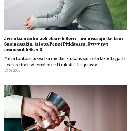
Jeesuksen äidinkieli elää edelleen – arameaa opiskellaan
Suomessakin, ja jopa Peppi Pitkätossu löytyy nyt
arameankielisenä
Miltä tuntuisi lukea Isä meidän -rukous samalla kielellä, jolla
Jeesus sitä todennäköisesti rukoili? Tai päästä...
09.07.2026