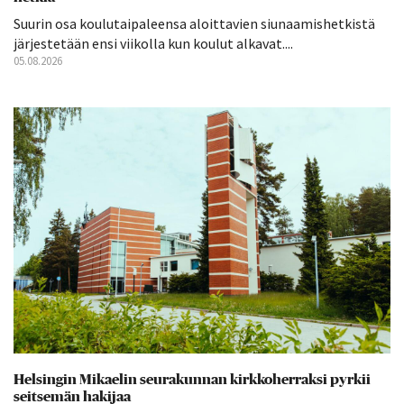
Suurin osa koulutaipaleensa aloittavien siunaamishetkistä
järjestetään ensi viikolla kun koulut alkavat....
05.08.2026
Helsingin Mikaelin seurakunnan kirkkoherraksi pyrkii
seitsemän hakijaa