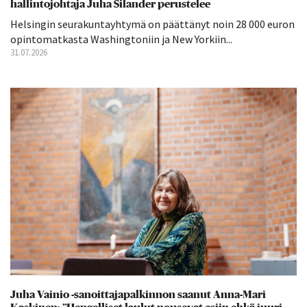
hallintojohtaja Juha Silander perustelee
Helsingin seurakuntayhtymä on päättänyt noin 28 000 euron
opintomatkasta Washingtoniin ja New Yorkiin...
31.07.2026
Juha Vainio -sanoittajapalkinnon saanut Anna-Mari