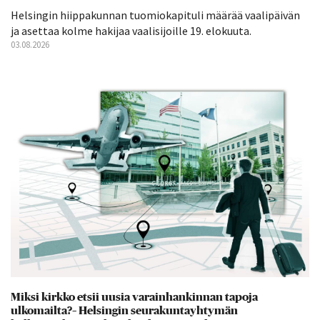
Helsingin hiippakunnan tuomiokapituli määrää vaalipäivän
ja asettaa kolme hakijaa vaalisijoille 19. elokuuta.
03.08.2026
Miksi kirkko etsii uusia varainhankinnan tapoja
ulkomailta?– Helsingin seurakuntayhtymän