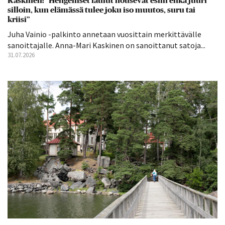
Kaskinen: ”Hengelliset laulut nousevat esiin ehkä juuri
silloin, kun elämässä tulee joku iso muutos, suru tai
kriisi”
Juha Vainio -palkinto annetaan vuosittain merkittävälle
sanoittajalle. Anna-Mari Kaskinen on sanoittanut satoja...
31.07.2026