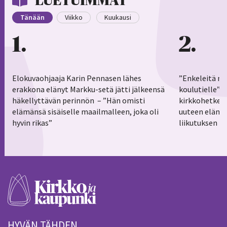
LUETUIMMAT
Tänään
Viikko
Kuukausi
1
2
Elokuvaohjaaja Karin Pennasen lähes
”Enkeleitä ma
erakkona elänyt Markku-setä jätti jälkeensä
koulutielle”–
häkellyttävän perinnön – ”Hän omisti
kirkkohetkess
elämänsä sisäiselle maailmalleen, joka oli
uuteen elämä
hyvin rikas”
liikutuksen h
HYVÄN TÄHDEN.