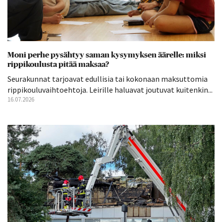
Moni perhe pysähtyy saman kysymyksen äärelle: miksi
rippikoulusta pitää maksaa?
Seurakunnat tarjoavat edullisia tai kokonaan maksuttomia
rippikouluvaihtoehtoja. Leirille haluavat joutuvat kuitenkin...
16.07.2026