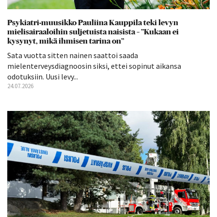
Psykiatri-muusikko Pauliina Kauppila teki levyn
mielisairaaloihin suljetuista naisista – ”Kukaan ei
kysynyt, mikä ihmisen tarina on”
Sata vuotta sitten nainen saattoi saada
mielenterveysdiagnoosin siksi, ettei sopinut aikansa
odotuksiin. Uusi levy...
24.07.2026