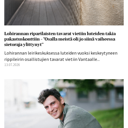
Lohirannan riparilaisten tavarat vietiin luteiden takia
pakastuskonttiin – ”Osalla meistä oli jo siinä vaiheessa
sietoraja ylittynyt”
Lohirannan leirikeskuksessa luteiden vuoksi keskeytyneen
rippileirin osallistujien tavarat vietiin Vantaalle...
13.07.2026