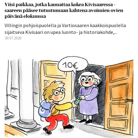
Viisi paikkaa, jotka kannattaa kokea Kivisaaressa –
saareen pääsee tutustumaan kahtena avoimien ovien
päivänä elokuussa
Villingin pohjoispuolella ja Vartiosaaren kaakkoispuolella
sijaitseva Kivisaari on upea luonto- ja historiakohde,...
30.07.2026