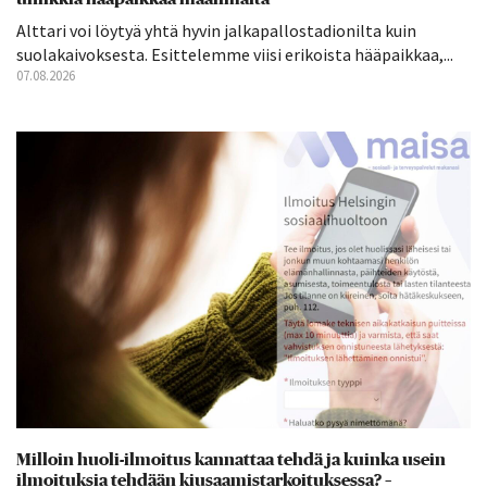
Alttari voi löytyä yhtä hyvin jalkapallostadionilta kuin
suolakaivoksesta. Esittelemme viisi erikoista hääpaikkaa,...
07.08.2026
Milloin huoli-ilmoitus kannattaa tehdä ja kuinka usein
ilmoituksia tehdään kiusaamistarkoituksessa? –