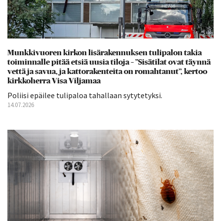
Munkkivuoren kirkon lisärakennuksen tulipalon takia
toiminnalle pitää etsiä uusia tiloja – ”Sisätilat ovat täynnä
vettä ja savua, ja kattorakenteita on romahtanut”, kertoo
kirkkoherra Visa Viljamaa
Poliisi epäilee tulipaloa tahallaan sytytetyksi.
14.07.2026