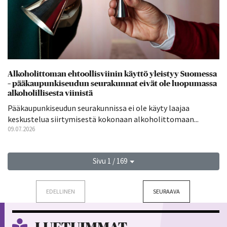
Alkoholittoman ehtoollisviinin käyttö yleistyy Suomessa
– pääkaupunkiseudun seurakunnat eivät ole luopumassa
alkoholillisesta viinistä
Pääkaupunkiseudun seurakunnissa ei ole käyty laajaa
keskustelua siirtymisestä kokonaan alkoholittomaan...
09.07.2026
Sivu 1 / 169
EDELLINEN
SEURAAVA