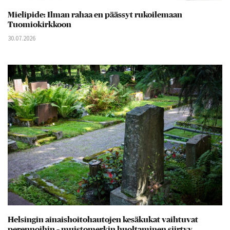
Mielipide: Ilman rahaa en päässyt rukoilemaan
Tuomiokirkkoon
30.07.2026
Helsingin ainaishoitohautojen kesäkukat vaihtuvat
perennoihin – muistomerkin huoltaminen siirtyy