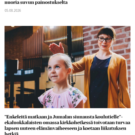
nuoria suvun painostukselta
05.08.2026
”Enkeleitä matkaan ja Jumalan siunausta koulutielle”–
ekaluokkalaisten omassa kirkkohetkessä toivotaan turvaa
lapsen uuteen elämänvaiheeseen ja koetaan liikutuksen
hetkiä