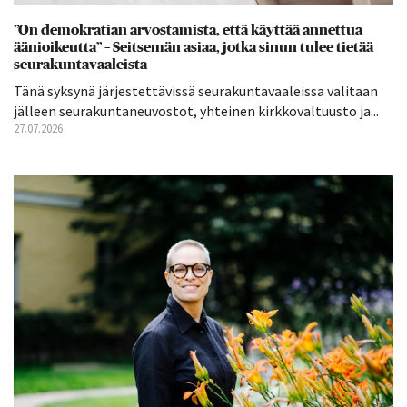
”On demokratian arvostamista, että käyttää annettua
äänioikeutta” – Seitsemän asiaa, jotka sinun tulee tietää
seurakuntavaaleista
Tänä syksynä järjestettävissä seurakuntavaaleissa valitaan
jälleen seurakuntaneuvostot, yhteinen kirkkovaltuusto ja...
27.07.2026