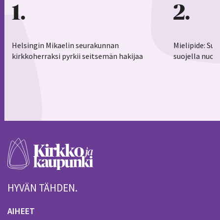
1
2
Helsingin Mikaelin seurakunnan
Mielipide: Su
kirkkoherraksi pyrkii seitsemän hakijaa
suojella nuor
HYVÄN TÄHDEN.
AIHEET