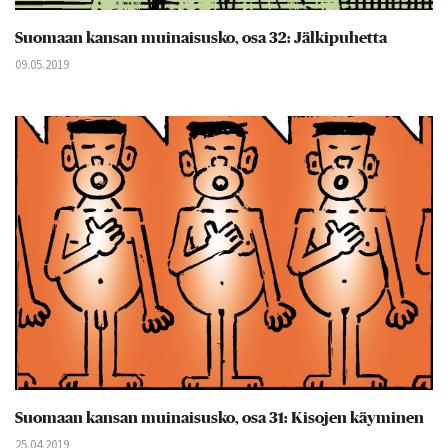
Suomaan kansan muinaisusko, osa 32: Jälkipuhetta
09.05.2019
Suomaan kansan muinaisusko, osa 31: Kisojen käyminen
25.04.2019