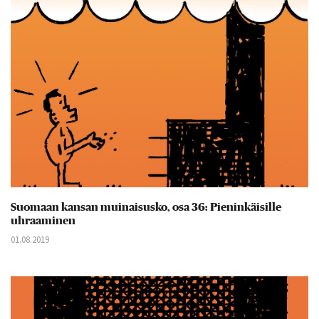
Suomaan kansan muinaisusko, osa 36: Pieninkäisille
uhraaminen
01.08.2019