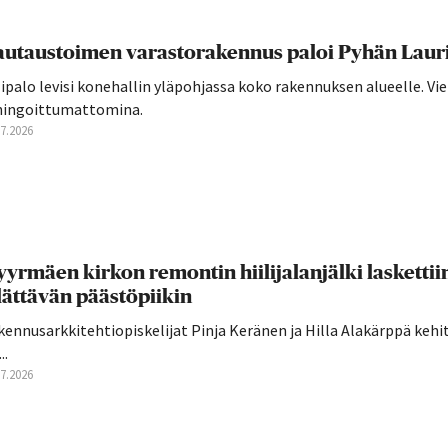
utaustoimen varastorakennus paloi Pyhän Laurin
ipalo levisi konehallin yläpohjassa koko rakennuksen alueelle. Vie
hingoittumattomina.
07.2026
yrmäen kirkon remontin hiilijalanjälki laskettii
lättävän päästöpiikin
ennusarkkitehtiopiskelijat Pinja Keränen ja Hilla Alakärppä kehi
..
07.2026