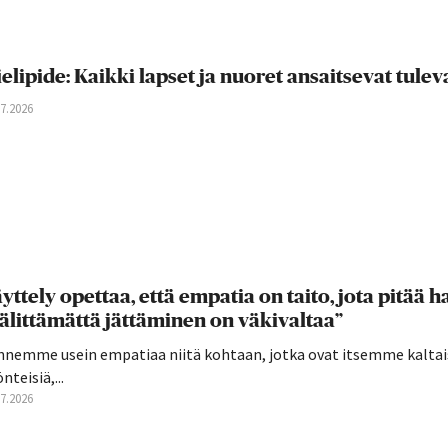
elipide: Kaikki lapset ja nuoret ansaitsevat tul
07.2026
yttely opettaa, että empatia on taito, jota pitää har
älittämättä jättäminen on väkivaltaa”
nnemme usein empatiaa niitä kohtaan, jotka ovat itsemme kaltai
nteisiä,...
07.2026