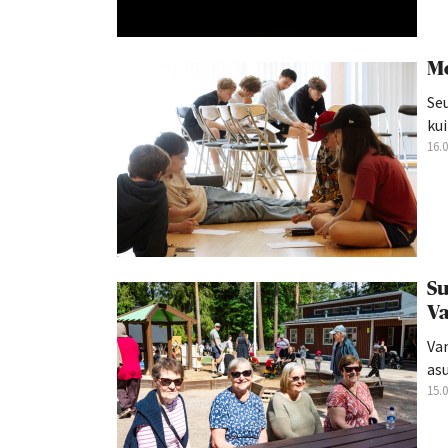
Mo
Seu
kui
16.
Su
Va
Va
asu
15.