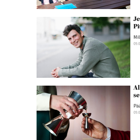
Je
Pi
Mil
09.
Al
se
Pä
09.