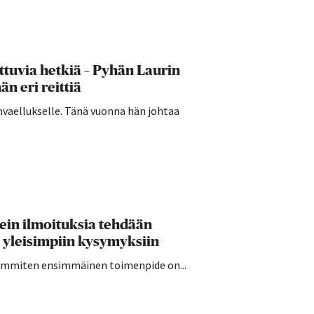
ttuvia hetkiä – Pyhän Laurin
n eri reittiä
invaellukselle. Tänä vuonna hän johtaa
sein ilmoituksia tehdään
 yleisimpiin kysymyksiin
seimmiten ensimmäinen toimenpide on...