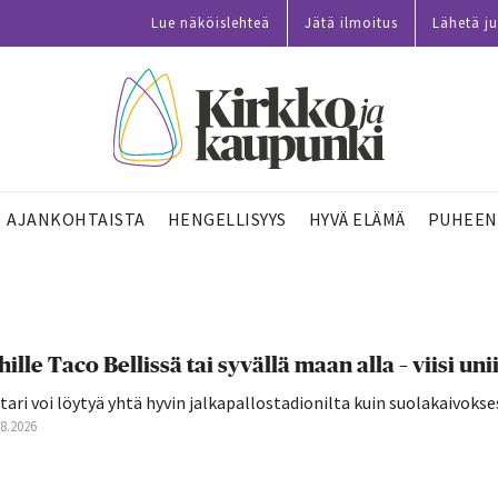
Lue näköislehteä
Jätä ilmoitus
Lähetä ju
AJANKOHTAISTA
HENGELLISYYS
HYVÄ ELÄMÄ
PUHEEN
hille Taco Bellissä tai syvällä maan alla – viisi 
tari voi löytyä yhtä hyvin jalkapallostadionilta kuin suolakaivokse
08.2026