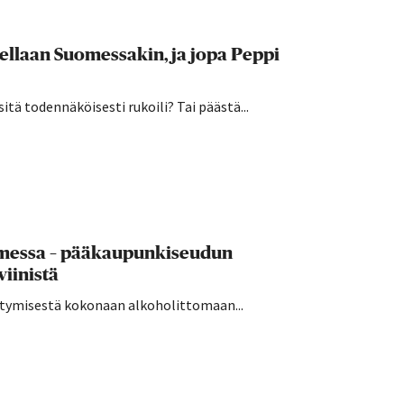
kellaan Suomessakin, ja jopa Peppi
sitä todennäköisesti rukoili? Tai päästä...
uomessa – pääkaupunkiseudun
viinistä
irtymisestä kokonaan alkoholittomaan...