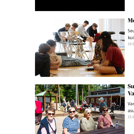
Mo
Seu
kui
16.
Su
Va
Va
asu
15.