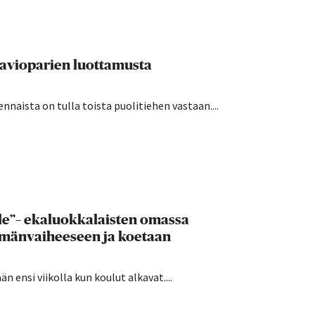
 avioparien luottamusta
nnaista on tulla toista puolitiehen vastaan....
lle”– ekaluokkalaisten omassa
ämänvaiheeseen ja koetaan
 ensi viikolla kun koulut alkavat....