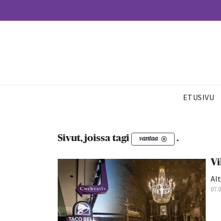
ETUSIVU
Sivut, joissa tagi
.
vantaa
Vi
Alt
07.