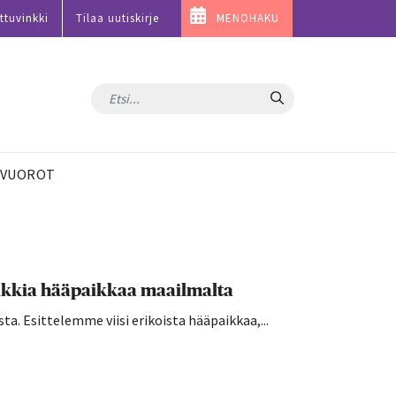
ttuvinkki
Tilaa uutiskirje
MENOHAKU
Hae
VUOROT
uniikkia hääpaikkaa maailmalta
sta. Esittelemme viisi erikoista hääpaikkaa,...