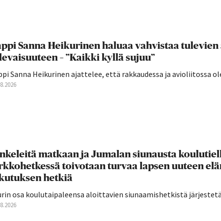
ppi Sanna Heikurinen haluaa vahvistaa tulevien
levaisuuteen – ”Kaikki kyllä sujuu”
pi Sanna Heikurinen ajattelee, että rakkaudessa ja avioliitossa ole
08.2026
nkeleitä matkaan ja Jumalan siunausta koulutie
rkkohetkessä toivotaan turvaa lapsen uuteen el
ikutuksen hetkiä
rin osa koulutaipaleensa aloittavien siunaamishetkistä järjestetään
08.2026