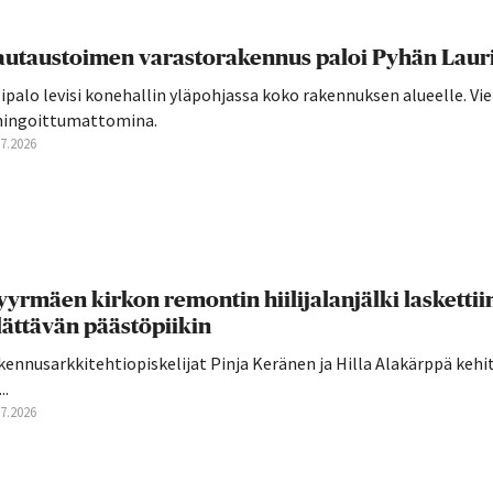
utaustoimen varastorakennus paloi Pyhän Laurin
ipalo levisi konehallin yläpohjassa koko rakennuksen alueelle. Vie
hingoittumattomina.
07.2026
yrmäen kirkon remontin hiilijalanjälki laskettii
lättävän päästöpiikin
ennusarkkitehtiopiskelijat Pinja Keränen ja Hilla Alakärppä kehi
..
07.2026