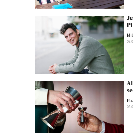
Je
Pi
Mil
09.
Al
se
Pä
09.