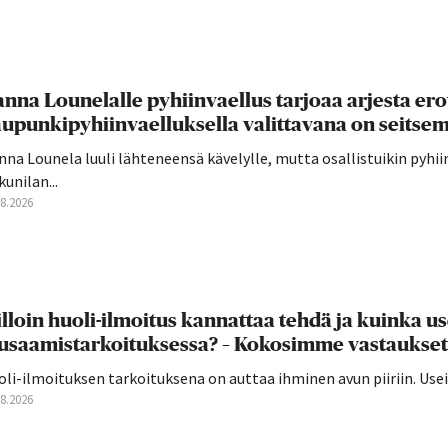
nna Lounelalle pyhiinvaellus tarjoaa arjesta ero
upunkipyhiinvaelluksella valittavana on seitsemä
na Lounela luuli lähteneensä kävelylle, mutta osallistuikin pyhi
unilan...
08.2026
lloin huoli-ilmoitus kannattaa tehdä ja kuinka u
usaamistarkoituksessa? – Kokosimme vastaukset
oli-ilmoituksen tarkoituksena on auttaa ihminen avun piiriin. U
08.2026