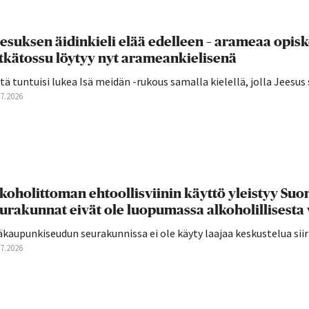
esuksen äidinkieli elää edelleen – arameaa opis
tkätossu löytyy nyt arameankielisenä
tä tuntuisi lukea Isä meidän -rukous samalla kielellä, jolla Jeesus 
07.2026
koholittoman ehtoollisviinin käyttö yleistyy S
urakunnat eivät ole luopumassa alkoholillisesta 
äkaupunkiseudun seurakunnissa ei ole käyty laajaa keskustelua si
07.2026