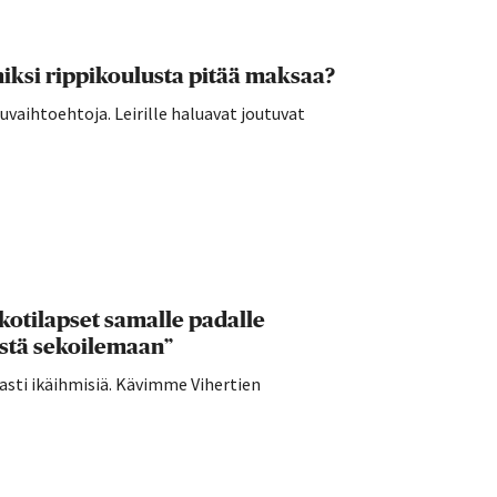
ksi rippikoulusta pitää maksaa?
vaihtoehtoja. Leirille haluavat joutuvat
kotilapset samalle padalle
ästä sekoilemaan”
sti ikäihmisiä. Kävimme Vihertien