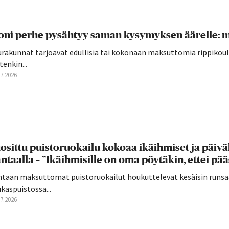
ni perhe pysähtyy saman kysymyksen äärelle: mi
rakunnat tarjoavat edullisia tai kokonaan maksuttomia rippikoulu
tenkin...
07.2026
osittu puistoruokailu kokoaa ikäihmiset ja päivä
ntaalla – ”Ikäihmisille on oma pöytäkin, ettei pä
ntaan maksuttomat puistoruokailut houkuttelevat kesäisin runsaa
kaspuistossa...
07.2026