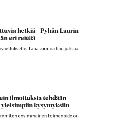
ttuvia hetkiä – Pyhän Laurin
n eri reittiä
invaellukselle. Tänä vuonna hän johtaa
sein ilmoituksia tehdään
 yleisimpiin kysymyksiin
seimmiten ensimmäinen toimenpide on...