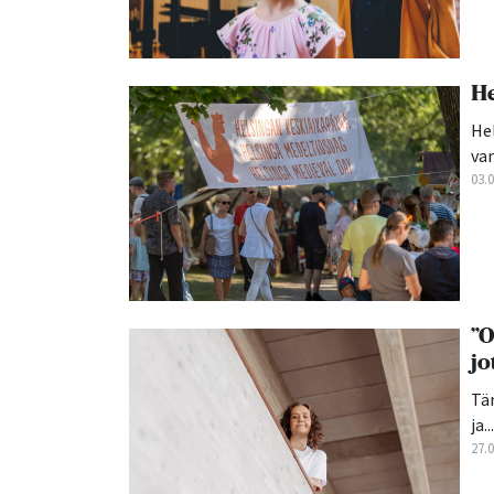
He
Hel
van
03.
”O
jo
Tän
ja...
27.