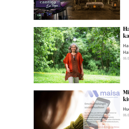
Ha
ka
Han
Hak
06.
Mi
ki
Hu
06.