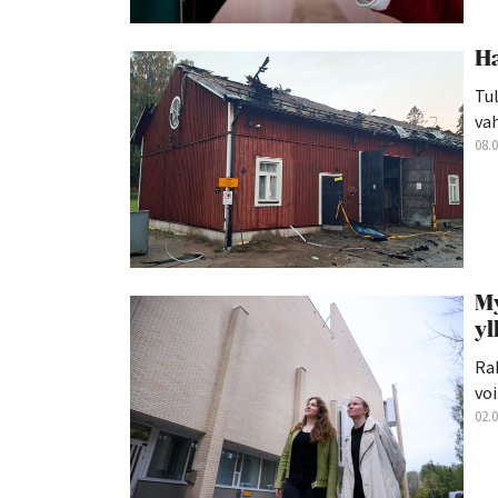
Ha
Tul
va
08.
My
yl
Rak
voi.
02.