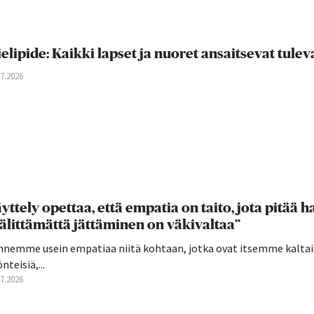
elipide: Kaikki lapset ja nuoret ansaitsevat tul
07.2026
yttely opettaa, että empatia on taito, jota pitää har
älittämättä jättäminen on väkivaltaa”
nnemme usein empatiaa niitä kohtaan, jotka ovat itsemme kaltai
nteisiä,...
07.2026