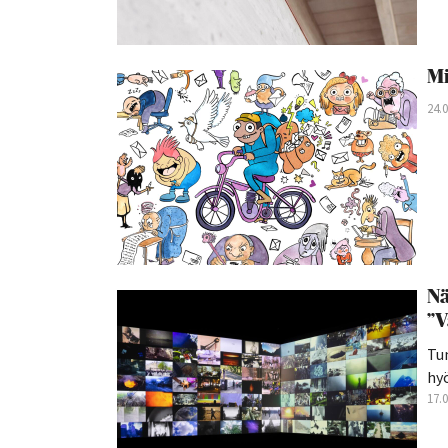
Mi
24.
Nä
”V
Tu
hyö
17.