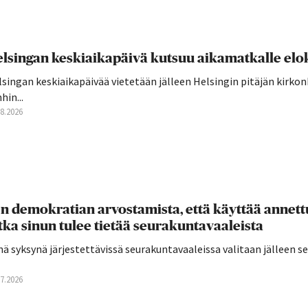
lsingan keskiaikapäivä kutsuu aikamatkalle elo
singan keskiaikapäivää vietetään jälleen Helsingin pitäjän kirkon
hin...
08.2026
n demokratian arvostamista, että käyttää annettu
tka sinun tulee tietää seurakuntavaaleista
ä syksynä järjestettävissä seurakuntavaaleissa valitaan jälleen 
07.2026