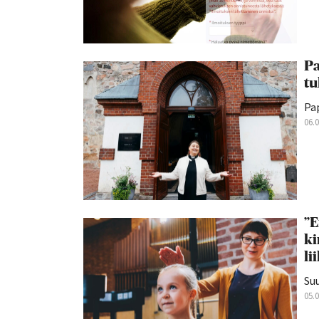
Pa
tu
Pap
06.
”E
ki
li
Suu
05.