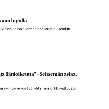
kuun lopulla
kylässä, jossa sijaitsee pääkaupunkiseudun
a äänioikeutta” – Seitsemän asiaa,
seurakuntaneuvostot, yhteinen kirkkovaltuusto