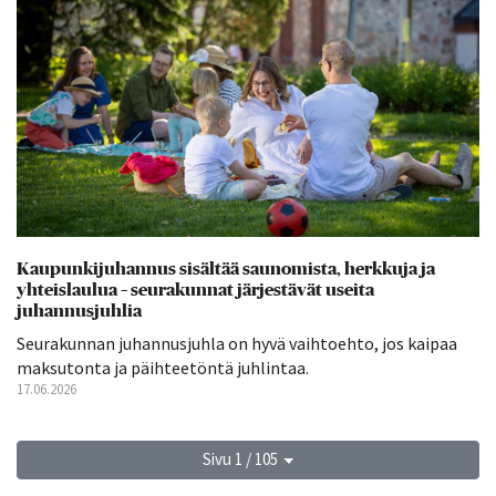
Kaupunkijuhannus sisältää saunomista, herkkuja ja
yhteislaulua – seurakunnat järjestävät useita
juhannusjuhlia
Seurakunnan juhannusjuhla on hyvä vaihtoehto, jos kaipaa
maksutonta ja päihteetöntä juhlintaa.
17.06.2026
Sivu 1 / 105