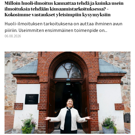
Milloin huoli-ilmoitus kannattaa tehdä ja kuinka usein
ilmoituksia tehdään kiusaamistarkoituksessa? –
Kokosimme vastaukset yleisimpiin kysymyksiin
Huoli-ilmoituksen tarkoituksena on auttaa ihminen avun
piiriin. Useimmiten ensimmäinen toimenpide on...
06.08.2026