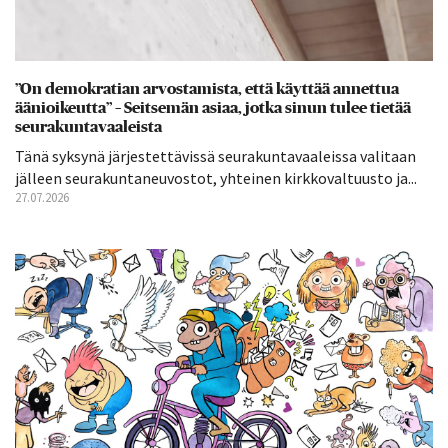
”On demokratian arvostamista, että käyttää annettua
äänioikeutta” – Seitsemän asiaa, jotka sinun tulee tietää
seurakuntavaaleista
Tänä syksynä järjestettävissä seurakuntavaaleissa valitaan
jälleen seurakuntaneuvostot, yhteinen kirkkovaltuusto ja...
27.07.2026