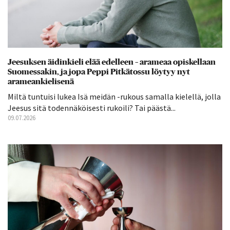
Jeesuksen äidinkieli elää edelleen – arameaa opiskellaan
Suomessakin, ja jopa Peppi Pitkätossu löytyy nyt
arameankielisenä
Miltä tuntuisi lukea Isä meidän -rukous samalla kielellä, jolla
Jeesus sitä todennäköisesti rukoili? Tai päästä...
09.07.2026