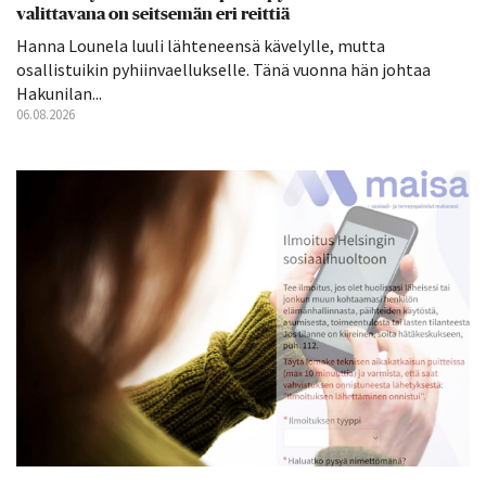
valittavana on seitsemän eri reittiä
Hanna Lounela luuli lähteneensä kävelylle, mutta
osallistuikin pyhiinvaellukselle. Tänä vuonna hän johtaa
Hakunilan...
06.08.2026