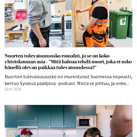
Nuorten tulevaisuususko romahti, ja se on koko
yhteiskunnan asia – ”Mitä haluaa tehdä nuori, joka ei usko
hänellä olevan paikkaa tulevaisuudessa?”
Nuorten tulevaisuususko on murentunut Suomessa nopeasti,
kertoo Syvässä päädyssä -podcast. Mistä se johtuu, ja onko...
02.07.2026