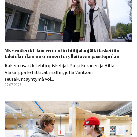
Myyrmäen kirkon remontin hiilijalanjälki laskettiin –
talotekniikan uusiminen toi yllättävän päästöpiikin
Rakennusarkkitehtiopiskelijat Pinja Keränen ja Hilla
Alakärppä kehittivät mallin, jolla Vantaan
seurakuntayhtymä voi...
02.07.2026