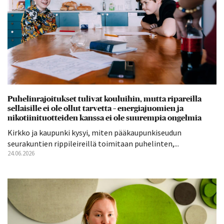
Puhelinrajoitukset tulivat kouluihin, mutta ripareilla
sellaisille ei ole ollut tarvetta – energiajuomien ja
nikotiinituotteiden kanssa ei ole suurempia ongelmia
Kirkko ja kaupunki kysyi, miten pääkaupunkiseudun
seurakuntien rippileireillä toimitaan puhelinten,...
24.06.2026