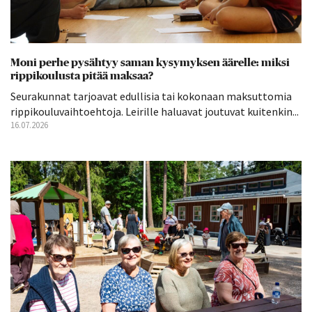
Moni perhe pysähtyy saman kysymyksen äärelle: miksi
rippikoulusta pitää maksaa?
Seurakunnat tarjoavat edullisia tai kokonaan maksuttomia
rippikouluvaihtoehtoja. Leirille haluavat joutuvat kuitenkin...
16.07.2026