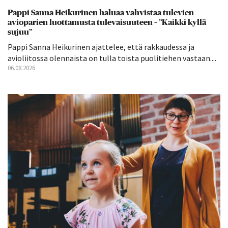
Pappi Sanna Heikurinen haluaa vahvistaa tulevien
avioparien luottamusta tulevaisuuteen – ”Kaikki kyllä
sujuu”
Pappi Sanna Heikurinen ajattelee, että rakkaudessa ja
avioliitossa olennaista on tulla toista puolitiehen vastaan....
06.08.2026