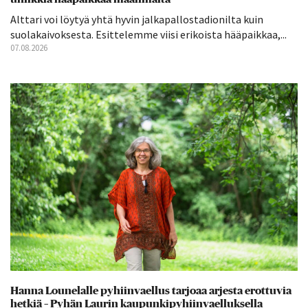
Alttari voi löytyä yhtä hyvin jalkapallostadionilta kuin
suolakaivoksesta. Esittelemme viisi erikoista hääpaikkaa,...
07.08.2026
Hanna Lounelalle pyhiinvaellus tarjoaa arjesta erottuvia
hetkiä – Pyhän Laurin kaupunkipyhiinvaelluksella