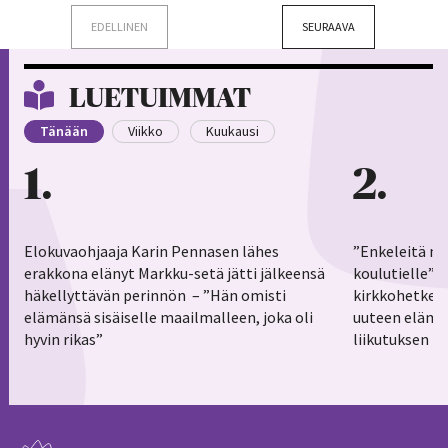
EDELLINEN
SEURAAVA
LUETUIMMAT
Tänään
Viikko
Kuukausi
1
2
Elokuvaohjaaja Karin Pennasen lähes
”Enkeleitä ma
erakkona elänyt Markku-setä jätti jälkeensä
koulutielle”–
häkellyttävän perinnön – ”Hän omisti
kirkkohetkess
elämänsä sisäiselle maailmalleen, joka oli
uuteen elämä
hyvin rikas”
liikutuksen h