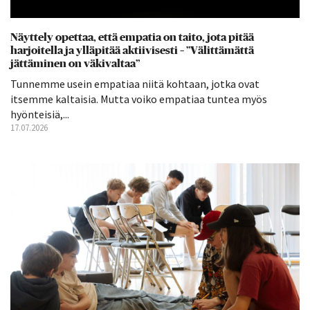
Näyttely opettaa, että empatia on taito, jota pitää
harjoitella ja ylläpitää aktiivisesti – ”Välittämättä
jättäminen on väkivaltaa”
Tunnemme usein empatiaa niitä kohtaan, jotka ovat
itsemme kaltaisia. Mutta voiko empatiaa tuntea myös
hyönteisiä,...
17.07.2026