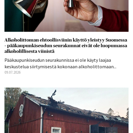
Alkoholittoman ehtoollisviinin käyttö yleistyy Suomessa
– pääkaupunkiseudun seurakunnat eivät ole luopumassa
alkoholillisesta viinistä
Pääkaupunkiseudun seurakunnissa ei ole käyty laajaa
keskustelua siirtymisestä kokonaan alkoholittomaan...
09.07.2026