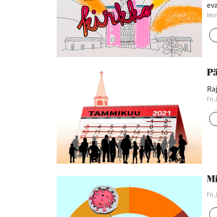
eva
Mon
Pä
Raj
Fri
Mi
Fri