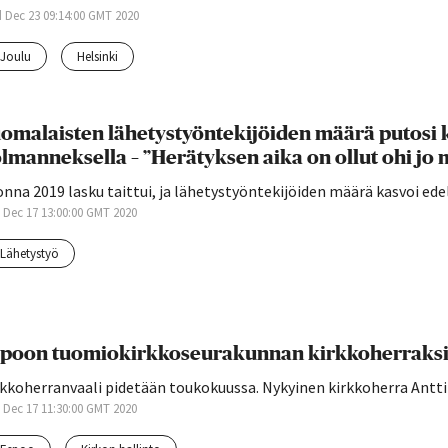
 Dec 23 09:14:00 GMT 2020
joulu
helsinki
omalaisten lähetystyöntekijöiden määrä putos
lmanneksella – ”Herätyksen aika on ollut ohi 
nna 2019 lasku taittui, ja lähetystyöntekijöiden määrä kasvoi ede
 Dec 17 13:00:00 GMT 2020
lähetystyö
poon tuomiokirkkoseurakunnan kirkkoherraksi 
kkoherranvaali pidetään toukokuussa. Nykyinen kirkkoherra Antti 
 Dec 17 11:30:00 GMT 2020