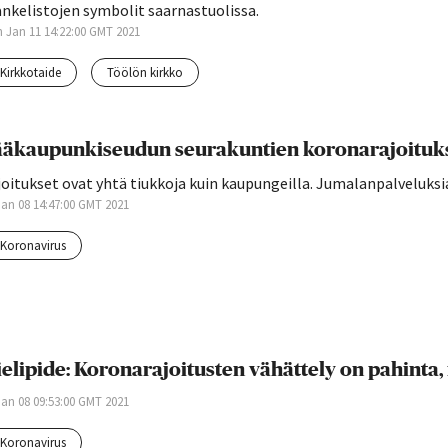
nkelistojen symbolit saarnastuolissa.
 Jan 11 14:22:00 GMT 2021
kirkkotaide
töölön kirkko
äkaupunkiseudun seurakuntien koronarajoituk
oitukset ovat yhtä tiukkoja kuin kaupungeilla. Jumalanpalveluksia
 Jan 08 14:47:00 GMT 2021
koronavirus
elipide: Koronarajoitusten vähättely on pahinta,
 Jan 08 09:53:00 GMT 2021
koronavirus