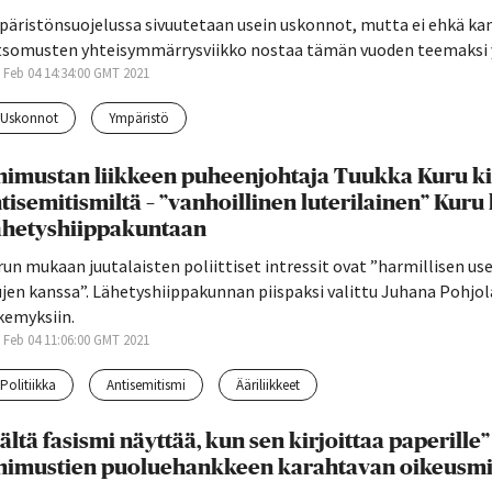
äristönsuojelussa sivuutetaan usein uskonnot, mutta ei ehkä kann
tsomusten yhteisymmärrysviikko nostaa tämän vuoden teemaksi y
 Feb 04 14:34:00 GMT 2021
uskonnot
ympäristö
nimustan liikkeen puheenjohtaja Tuukka Kuru kirj
tisemitismiltä – ”vanhoillinen luterilainen” Kur
hetyshiippakuntaan
un mukaan juutalaisten poliittiset intressit ovat ”harmillisen us
jen kanssa”. Lähetyshiippakunnan piispaksi valittu Juhana Pohjol
kemyksiin.
 Feb 04 11:06:00 GMT 2021
politiikka
antisemitismi
ääriliikkeet
ältä fasismi näyttää, kun sen kirjoittaa paperille
nimustien puoluehankkeen karahtavan oikeusmi