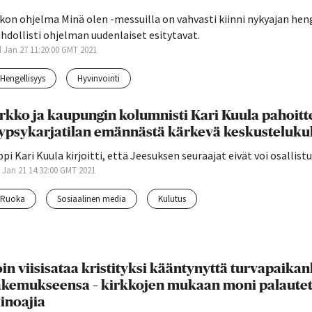
rkon ohjelma Minä olen -messuilla on vahvasti kiinni nykyajan he
dollisti ohjelman uudenlaiset esitytavat.
 Jan 27 11:20:00 GMT 2021
hengellisyys
hyvinvointi
rkko ja kaupungin kolumnisti Kari Kuula pahoit
lypsykarjatilan emännästä kärkevä keskustelukul
pi Kari Kuula kirjoitti, että Jeesuksen seuraajat eivät voi osalli
 Jan 21 14:32:00 GMT 2021
ruoka
sosiaalinen media
kulutus
in viisisataa kristityksi kääntynyttä turvapaika
kemukseensa – kirkkojen mukaan moni palautett
inoajia