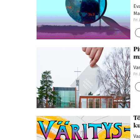
Eva
Ma
Fri
Pi
m
Var
Fri
Tö
ku
Vaa