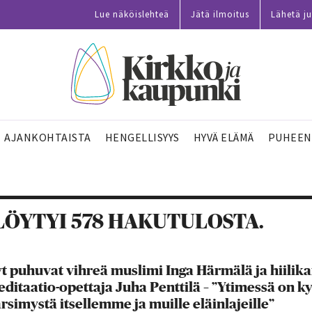
Lue näköislehteä
Jätä ilmoitus
Lähetä ju
AJANKOHTAISTA
HENGELLISYYS
HYVÄ ELÄMÄ
PUHEEN
LÖYTYI 578 HAKUTULOSTA.
t puhuvat vihreä muslimi Inga Härmälä ja hiilik
ditaatio-opettaja Juha Penttilä – ”Ytimessä on 
rsimystä itsellemme ja muille eläinlajeille”