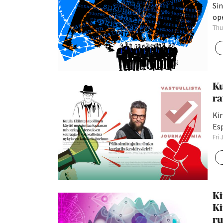
Sin
op
Thu
Ku
ra
Ki
Es
Fri
Ki
Ki
ru