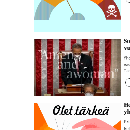
So
vu
Yhd
va
Tue
He
yh
Eri
kir