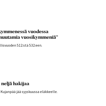
i kymmenessä vuodessa
jo muutamia vuosikymmeniä”
llisvuoden 512:stä 532:een.
neljä hakijaa
Kujanpää jää syyskuussa eläkkeelle.