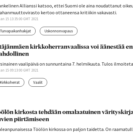
nkelinen Allianssi katsoo, ettei Suomi ole aina noudattanut oike
ahanmuuttovirasto kertoo ottaneensa kritiikin vakavasti.
 Jan 15 13:35:00 GMT 2021
turvapaikanhakijat
uskonnonvapaus
täjänmäen kirkkoherranvaalissa voi äänestää e
ahdollinen
sinainen vaalipäivä on sunnuntaina 7. helmikuuta. Tulos ilmoitet
 Jan 15 09:13:00 GMT 2021
kirkkoherrat
vaalit
ölön kirkosta tehdään omalaatuinen värityskirja 
vien piirtämiseen
leanpunaisessa Töölön kirkossa on paljon taidetta. On raamatulli