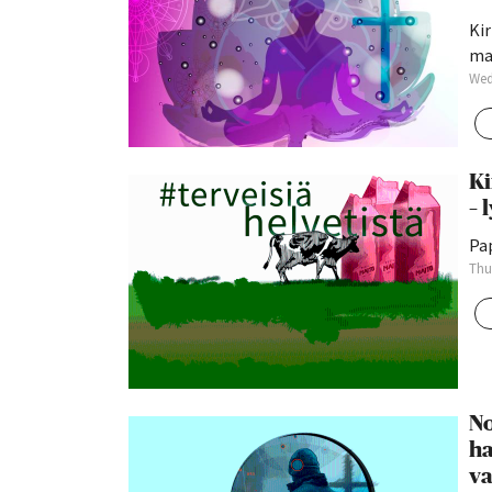
Ki
mah
Wed
Ki
– 
Pap
Thu
No
ha
va