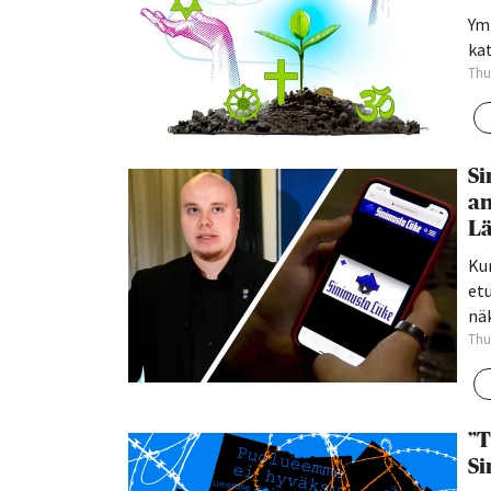
Ymp
ka
Thu
Si
an
Lä
Kur
etu
nä
Thu
”T
Si