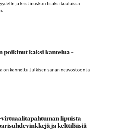
ydelle ja kristinuskon lisäksi kouluissa
n.
 poikinut kaksi kantelua –
ta on kanneltu Julkisen sanan neuvostoon ja
-virtuaalitapahtuman lipuista –
risuhdevinkkejä ja kelttiläisiä