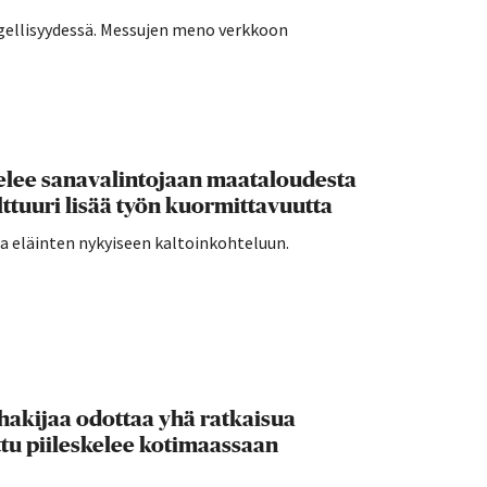
ngellisyydessä. Messujen meno verkkoon
telee sanavalintojaan maataloudesta
ttuuri lisää työn kuormittavuutta
stua eläinten nykyiseen kaltoinkohteluun.
nhakijaa odottaa yhä ratkaisua
u piileskelee kotimaassaan