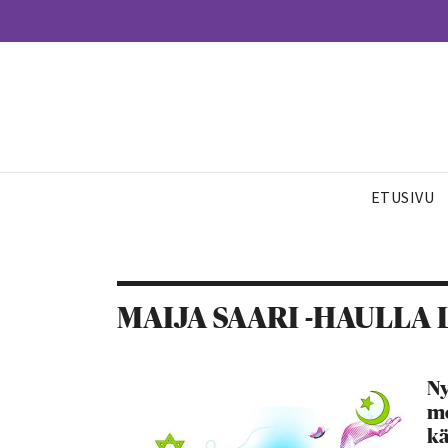
ETUSIVU
MAIJA SAARI -HAULLA 
Ny
me
kä