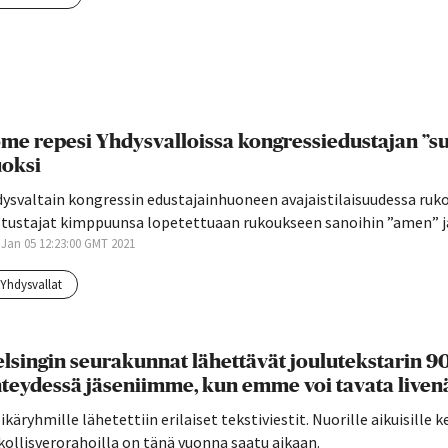
me repesi Yhdysvalloissa kongressiedustajan ”
oksi
ysvaltain kongressin edustajainhuoneen avajaistilaisuudessa rukou
stustajat kimppuunsa lopetettuaan rukoukseen sanoihin ”amen” 
 Jan 05 12:23:00 GMT 2021
yhdysvallat
lsingin seurakunnat lähettävät joulutekstarin 9
teydessä jäseniimme, kun emme voi tavata liven
 ikäryhmille lähetettiin erilaiset tekstiviestit. Nuorille aikuisill
kollisverorahoilla on tänä vuonna saatu aikaan.