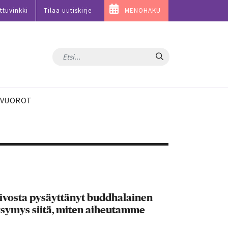
ttuvinkki
Tilaa uutiskirje
MENOHAKU
Hae
VUOROT
aivosta pysäyttänyt buddhalainen
kysymys siitä, miten aiheutamme