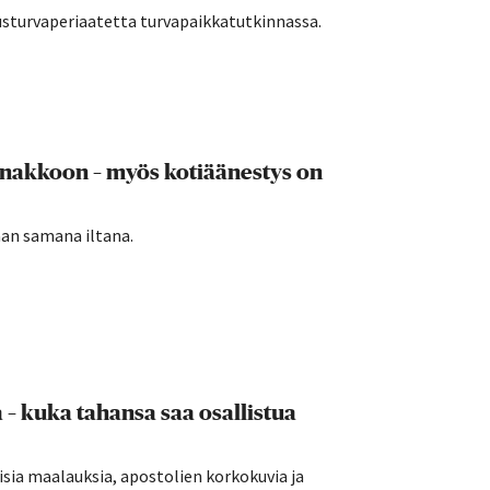
usturvaperiaatetta turvapaikkatutkinnassa.
nnakkoon – myös kotiäänestys on
aan samana iltana.
– kuka tahansa saa osallistua
sia maalauksia, apostolien korkokuvia ja