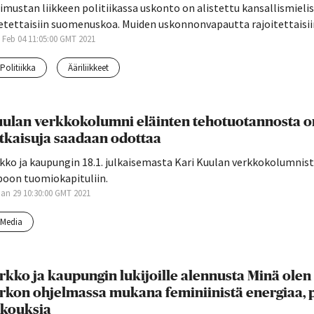
imustan liikkeen politiikassa uskonto on alistettu kansallismielisy
etettaisiin suomenuskoa. Muiden uskonnonvapautta rajoitettaisii
 Feb 04 11:05:00 GMT 2021
politiikka
ääriliikkeet
ulan verkkokolumni eläinten tehotuotannosta on
tkaisuja saadaan odottaa
rkko ja kaupungin 18.1. julkaisemasta Kari Kuulan verkkokolumnis
poon tuomiokapituliin.
 Jan 29 10:30:00 GMT 2021
media
rkko ja kaupungin lukijoille alennusta Minä olen 
rkon ohjelmassa mukana feminiinistä energiaa, pa
kouksia