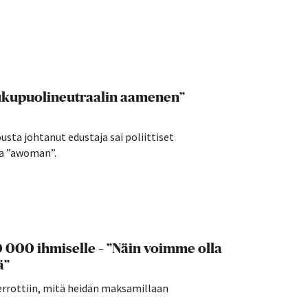
sukupuolineutraalin aamenen”
sta johtanut edustaja sai poliittiset
ja ”awoman”.
0 000 ihmiselle – ”Näin voimme olla
ä”
e kerrottiin, mitä heidän maksamillaan