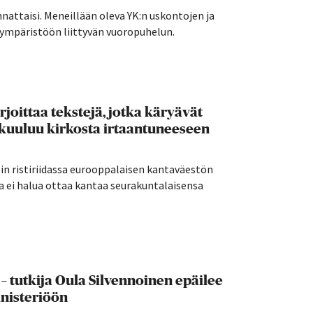
attaisi. Meneillään oleva YK:n uskontojen ja
mpäristöön liittyvän vuoropuhelun.
oittaa tekstejä, jotka käryävät
u kuuluu kirkosta irtaantuneeseen
ein ristiriidassa eurooppalaisen kantaväestön
a ei halua ottaa kantaa seurakuntalaisensa
” – tutkija Oula Silvennoinen epäilee
nisteriöön