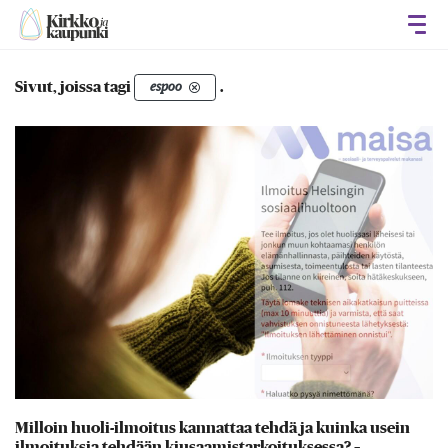
Avaa
Sivut, joissa tagi
.
espoo
Milloin huoli-ilmoitus kannattaa tehdä ja kuinka usein
ilmoituksia tehdään kiusaamistarkoituksessa? –