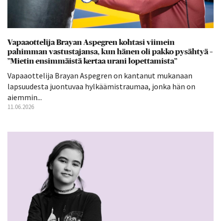
Vapaaottelija Brayan Aspegren kohtasi viimein
pahimman vastustajansa, kun hänen oli pakko pysähtyä –
”Mietin ensimmäistä kertaa urani lopettamista”
Vapaaottelija Brayan Aspegren on kantanut mukanaan
lapsuudesta juontuvaa hylkäämistraumaa, jonka hän on
aiemmin...
11.06.2026