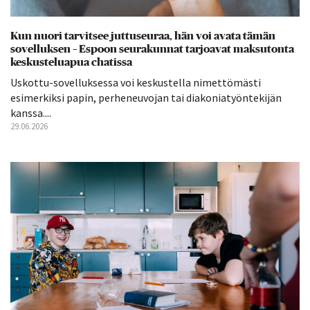
Kun nuori tarvitsee juttuseuraa, hän voi avata tämän
sovelluksen – Espoon seurakunnat tarjoavat maksutonta
keskusteluapua chatissa
Uskottu-sovelluksessa voi keskustella nimettömästi
esimerkiksi papin, perheneuvojan tai diakoniatyöntekijän
kanssa....
29.06.2026