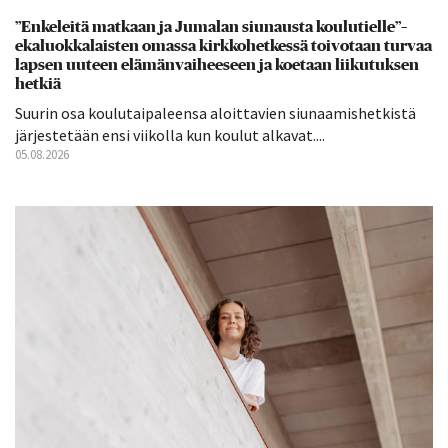
”Enkeleitä matkaan ja Jumalan siunausta koulutielle”–
ekaluokkalaisten omassa kirkkohetkessä toivotaan turvaa
lapsen uuteen elämänvaiheeseen ja koetaan liikutuksen
hetkiä
Suurin osa koulutaipaleensa aloittavien siunaamishetkistä
järjestetään ensi viikolla kun koulut alkavat....
05.08.2026