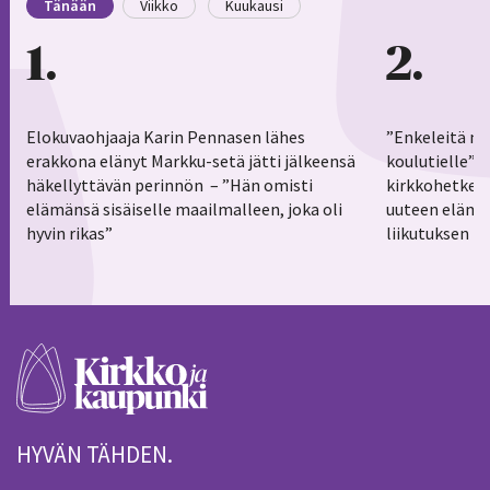
Tänään
Viikko
Kuukausi
1
2
Elokuvaohjaaja Karin Pennasen lähes
”Enkeleitä ma
erakkona elänyt Markku-setä jätti jälkeensä
koulutielle”–
häkellyttävän perinnön – ”Hän omisti
kirkkohetkess
elämänsä sisäiselle maailmalleen, joka oli
uuteen elämä
hyvin rikas”
liikutuksen h
HYVÄN TÄHDEN.