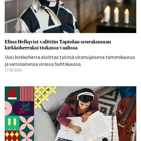
Elina Hellqvist valittiin Tapiolan seurakunnan
kirkkoherraksi tiukassa vaalissa
Uusi kirkkoherra aloittaa työnsä viransijaisena tammikuussa
ja varsinaisessa virassa huhtikuussa.
17.06.2026