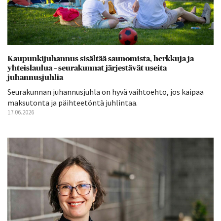
Kaupunkijuhannus sisältää saunomista, herkkuja ja
yhteislaulua – seurakunnat järjestävät useita
juhannusjuhlia
Seurakunnan juhannusjuhla on hyvä vaihtoehto, jos kaipaa
maksutonta ja päihteetöntä juhlintaa.
17.06.2026