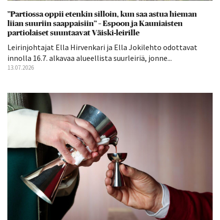
”Partiossa oppii etenkin silloin, kun saa astua hieman
liian suuriin saappaisiin” – Espoon ja Kauniaisten
partiolaiset suuntaavat Väiski-leirille
Leirinjohtajat Ella Hirvenkari ja Ella Jokilehto odottavat
innolla 16.7. alkavaa alueellista suurleiriä, jonne...
13.07.2026