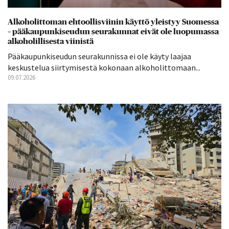
Alkoholittoman ehtoollisviinin käyttö yleistyy Suomessa
– pääkaupunkiseudun seurakunnat eivät ole luopumassa
alkoholillisesta viinistä
Pääkaupunkiseudun seurakunnissa ei ole käyty laajaa
keskustelua siirtymisestä kokonaan alkoholittomaan...
09.07.2026