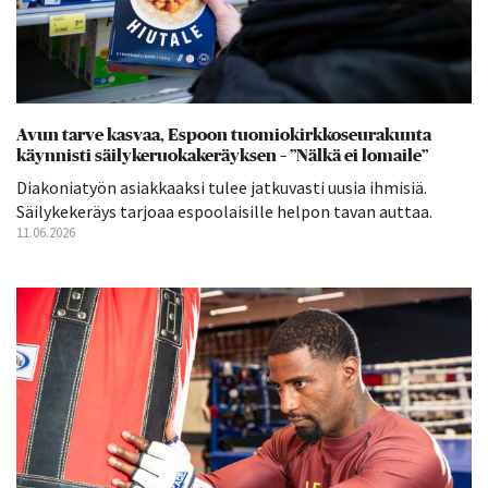
Avun tarve kasvaa, Espoon tuomiokirkkoseurakunta
käynnisti säilykeruokakeräyksen – ”Nälkä ei lomaile”
Diakoniatyön asiakkaaksi tulee jatkuvasti uusia ihmisiä.
Säilykekeräys tarjoaa espoolaisille helpon tavan auttaa.
11.06.2026