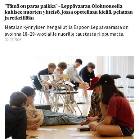
”Tämä on paras paikka” – Leppävaaran Olohuoneella
kuhisee nuorten yhteisö, jossa opetellaan kieliä, pelataan
ja retkeillään
Matalan kynnyksen hengailutila Espoon Leppävaarassa on
avoinna 18–29-vuotiaille nuorille taustasta riippumatta.
22.07.2026