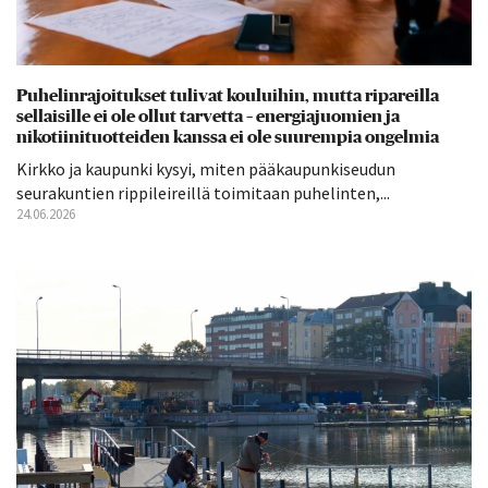
Puhelinrajoitukset tulivat kouluihin, mutta ripareilla
sellaisille ei ole ollut tarvetta – energiajuomien ja
nikotiinituotteiden kanssa ei ole suurempia ongelmia
Kirkko ja kaupunki kysyi, miten pääkaupunkiseudun
seurakuntien rippileireillä toimitaan puhelinten,...
24.06.2026