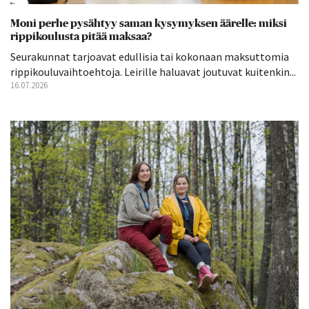
Moni perhe pysähtyy saman kysymyksen äärelle: miksi
rippikoulusta pitää maksaa?
Seurakunnat tarjoavat edullisia tai kokonaan maksuttomia
rippikouluvaihtoehtoja. Leirille haluavat joutuvat kuitenkin...
16.07.2026