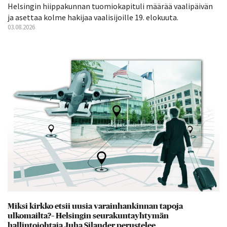
Helsingin hiippakunnan tuomiokapituli määrää vaalipäivän
ja asettaa kolme hakijaa vaalisijoille 19. elokuuta.
03.08.2026
Miksi kirkko etsii uusia varainhankinnan tapoja
ulkomailta?– Helsingin seurakuntayhtymän
hallintojohtaja Juha Silander perustelee