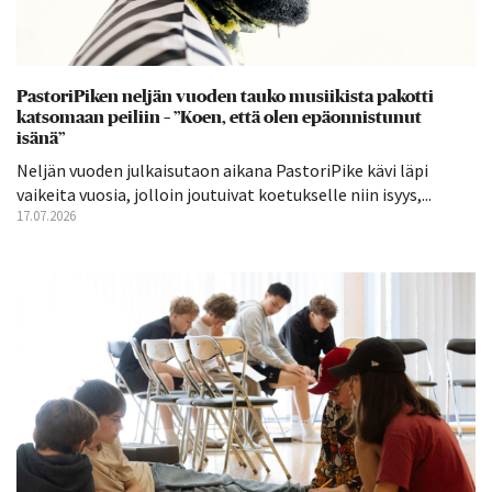
PastoriPiken neljän vuoden tauko musiikista pakotti
katsomaan peiliin – ”Koen, että olen epäonnistunut
isänä”
Neljän vuoden julkaisutaon aikana PastoriPike kävi läpi
vaikeita vuosia, jolloin joutuivat koetukselle niin isyys,...
17.07.2026