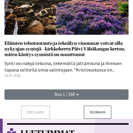
Eläinten tehotuotanto ja tekoälyn vinoumat voivat olla
nykyajan syntejä – kirkkoherra Päivi Vähäkangas kertoo,
miten käsitys synnistä on muuttunut
Synti voi näkyä tekoina, tekemättä jättämisinä ja ihmisen
tapana selitellä omia valintojaan. "Kristinuskossa on...
03.07.2026
Sivu 1 / 169
EDELLINEN
SEURAAVA