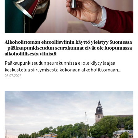
Alkoholittoman ehtoollisviinin käyttö yleistyy Suomessa
– pääkaupunkiseudun seurakunnat eivät ole luopumassa
alkoholillisesta viinistä
Pääkaupunkiseudun seurakunnissa ei ole käyty laajaa
keskustelua siirtymisestä kokonaan alkoholittomaan...
09.07.2026