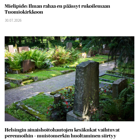
Mielipide: Ilman rahaa en päässyt rukoilemaan
Tuomiokirkkoon
30.07.2026
Helsingin ainaishoitohautojen kesäkukat vaihtuvat
perennoihin – muistomerkin huoltaminen siirtyy