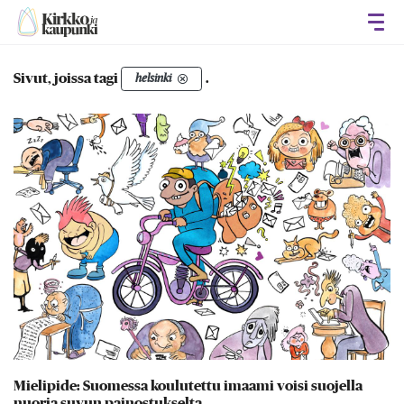
Avaa
Sivut, joissa tagi
.
helsinki
Mielipide: Suomessa koulutettu imaami voisi suojella
nuoria suvun painostukselta