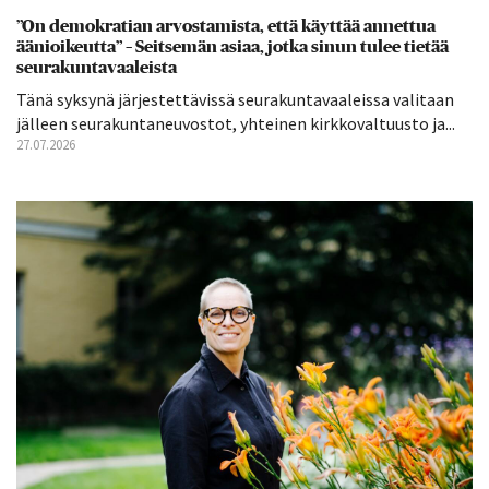
”On demokratian arvostamista, että käyttää annettua
äänioikeutta” – Seitsemän asiaa, jotka sinun tulee tietää
seurakuntavaaleista
Tänä syksynä järjestettävissä seurakuntavaaleissa valitaan
jälleen seurakuntaneuvostot, yhteinen kirkkovaltuusto ja...
27.07.2026