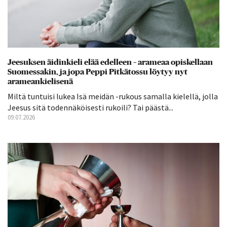
Jeesuksen äidinkieli elää edelleen – arameaa opiskellaan
Suomessakin, ja jopa Peppi Pitkätossu löytyy nyt
arameankielisenä
Miltä tuntuisi lukea Isä meidän -rukous samalla kielellä, jolla
Jeesus sitä todennäköisesti rukoili? Tai päästä...
09.07.2026