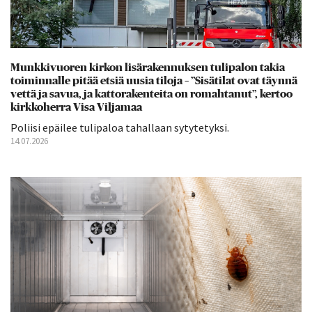
Munkkivuoren kirkon lisärakennuksen tulipalon takia
toiminnalle pitää etsiä uusia tiloja – ”Sisätilat ovat täynnä
vettä ja savua, ja kattorakenteita on romahtanut”, kertoo
kirkkoherra Visa Viljamaa
Poliisi epäilee tulipaloa tahallaan sytytetyksi.
14.07.2026