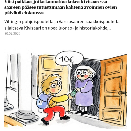
Viisi paikkaa, jotka kannattaa kokea Kivisaaressa –
saareen pääsee tutustumaan kahtena avoimien ovien
päivänä elokuussa
Villingin pohjoispuolella ja Vartiosaaren kaakkoispuolella
sijaitseva Kivisaari on upea luonto- ja historiakohde,...
30.07.2026