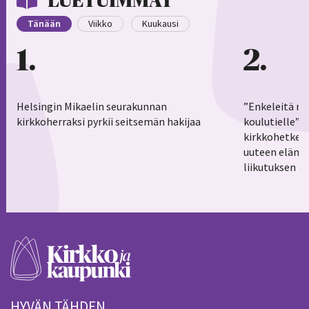
LUETUIMMAT
Tänään
Viikko
Kuukausi
1
2
Helsingin Mikaelin seurakunnan
”Enkeleitä ma
kirkkoherraksi pyrkii seitsemän hakijaa
koulutielle”–
kirkkohetkess
uuteen elämä
liikutuksen h
HYVÄN TÄHDEN.