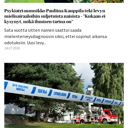
Psykiatri-muusikko Pauliina Kauppila teki levyn
mielisairaaloihin suljetuista naisista – ”Kukaan ei
kysynyt, mikä ihmisen tarina on”
Sata vuotta sitten nainen saattoi saada
mielenterveysdiagnoosin siksi, ettei sopinut aikansa
odotuksiin. Uusi levy...
24.07.2026