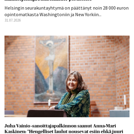
Helsingin seurakuntayhtymä on päättänyt noin 28 000 euron
opintomatkasta Washingtoniin ja New Yorkiin...
31.07.2026
Juha Vainio -sanoittajapalkinnon saanut Anna-Mari
Kaskinen: ”Hengelliset laulut nousevat esiin ehkä juuri