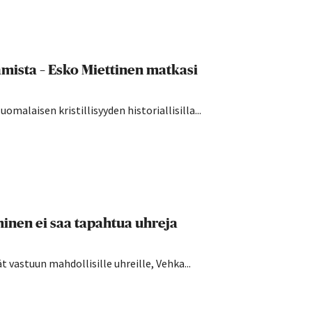
amista – Esko Miettinen matkasi
omalaisen kristillisyyden historiallisilla...
inen ei saa tapahtua uhreja
 vastuun mahdollisille uhreille, Vehka...