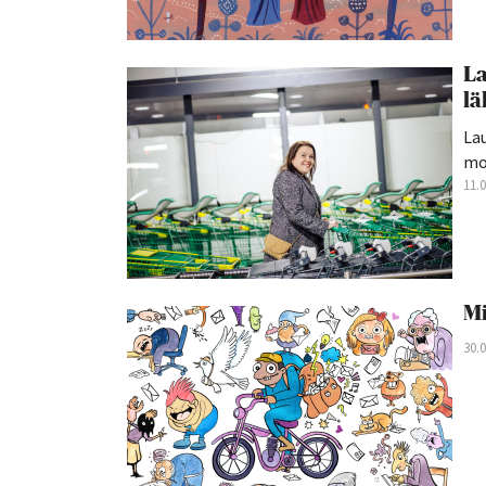
La
lä
La
mon
11.
Mi
30.