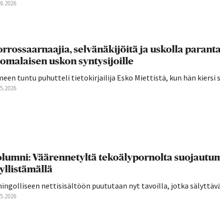
06.2026
rrossaarnaajia, selvänäkijöitä ja uskolla parant
omalaisen uskon syntysijoille
een tuntu puhutteli tietokirjailija Esko Miettistä, kun hän kiersi su
05.2026
lumni: Väärennetyltä tekoälypornolta suojautum
yllistämällä
ingolliseen nettisisältöön puututaan nyt tavoilla, jotka sälyttävät
05.2026