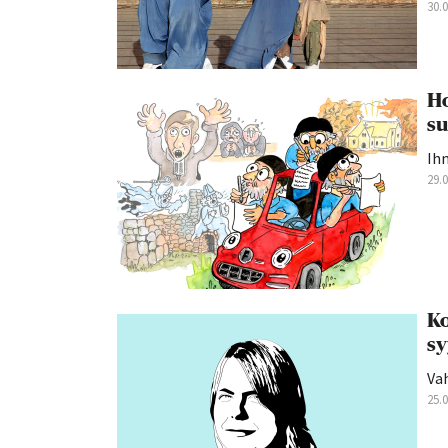
30.
Ho
su
Ihm
29.
Ko
sy
Vah
25.