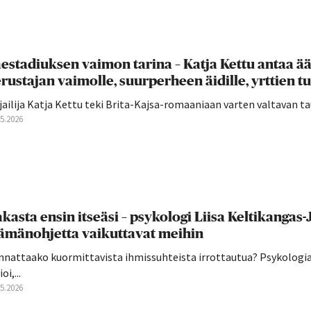
estadiuksen vaimon tarina – Katja Kettu antaa ää
rustajan vaimolle, suurperheen äidille, yrttien tun
jailija Katja Kettu teki Brita-Kajsa-romaaniaan varten valtavan t
05.2026
kasta ensin itseäsi – psykologi Liisa Keltikangas
ämänohjetta vaikuttavat meihin
nnattaako kuormittavista ihmissuhteista irrottautua? Psykologi
oi,...
05.2026