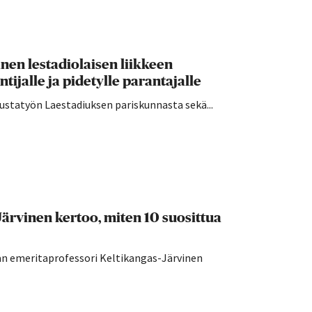
nen lestadiolaisen liikkeen
tijalle ja pidetylle parantajalle
austatyön Laestadiuksen pariskunnasta sekä...
-Järvinen kertoo, miten 10 suosittua
an emeritaprofessori Keltikangas-Järvinen