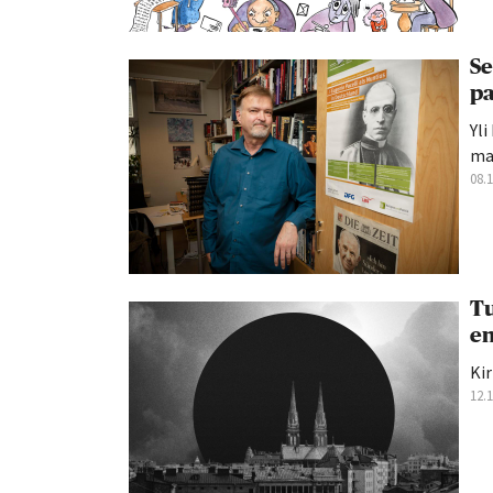
Se
pa
Yli
maa
08.
Tu
en
Kir
12.