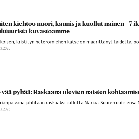
iten kiehtoo nuori, kaunis ja kuollut nainen – 7 ik
lttuurista kuvastoamme
koisen, kristityn heteromiehen katse on määrittänyt taidetta, popu
03.2026
vää pyhää: Raskaana olevien naisten kohtaamises
ianpäivänä juhlitaan raskaaksi tullutta Mariaa. Suuren uutisensa Ma
03.2026