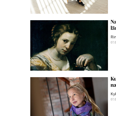
Na
lä
Rin
07.
Ku
na
Kyk
07.