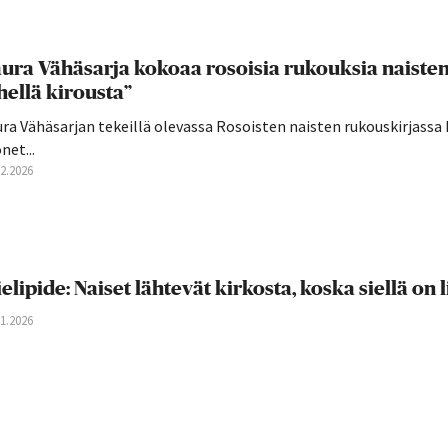
ura Vähäsarja kokoaa rosoisia rukouksia naisten
hellä kirousta”
ura Vähäsarjan tekeillä olevassa Rosoisten naisten rukouskirjass
et...
02.2026
elipide: Naiset lähtevät kirkosta, koska siellä on
01.2026