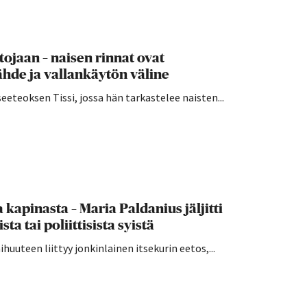
tojaan – naisen rinnat ovat
ähde ja vallankäytön väline
eeteoksen Tissi, jossa hän tarkastelee naisten...
 kapinasta – Maria Paldanius jäljitti
ta tai poliittisista syistä
uuteen liittyy jonkinlainen itsekurin eetos,...