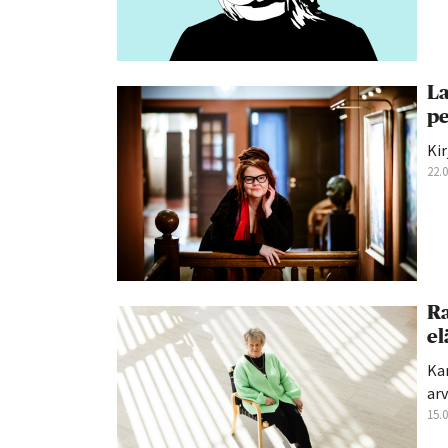
La
pe
Kir
22.
Ra
el
Ka
arvi
15.