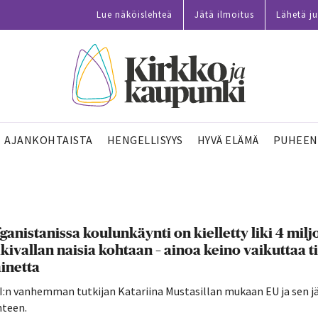
Lue näköislehteä
Jätä ilmoitus
Lähetä ju
AJANKOHTAISTA
HENGELLISYYS
HYVÄ ELÄMÄ
PUHEEN
ganistanissa koulunkäynti on kielletty liki 4 miljoo
kivallan naisia kohtaan – ainoa keino vaikuttaa ti
inetta
I:n vanhemman tutkijan Katariina Mustasillan mukaan EU ja sen j
hteen.