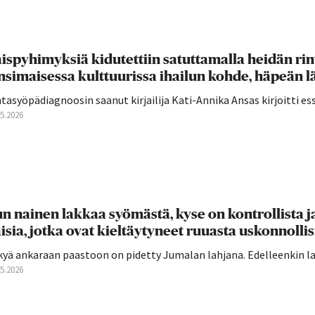
ispyhimyksiä kidutettiin satuttamalla heidän rin
nsimaisessa kulttuurissa ihailun kohde, häpeän l
tasyöpädiagnoosin saanut kirjailija Kati-Annika Ansas kirjoitti ess
05.2026
n nainen lakkaa syömästä, kyse on kontrollista ja
isia, jotka ovat kieltäytyneet ruuasta uskonnollisis
yä ankaraan paastoon on pidetty Jumalan lahjana. Edelleenkin laih
05.2026