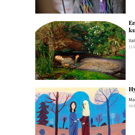
En
ku
Val
11.
Hy
Mar
04.