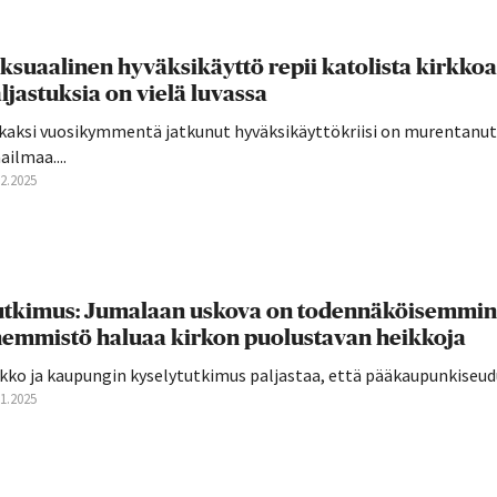
ksuaalinen hyväksikäyttö repii katolista kirkkoa 
ljastuksia on vielä luvassa
 kaksi vuosikymmentä jatkunut hyväksikäyttökriisi on murentanut 
ilmaa....
12.2025
tkimus: Jumalaan uskova on todennäköisemmin poli
emmistö haluaa kirkon puolustavan heikkoja
kko ja kaupungin kyselytutkimus paljastaa, että pääkaupunkiseudul
11.2025