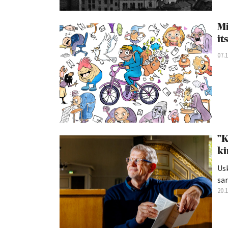
Mi
it
07.
”K
ki
Us
san
20.