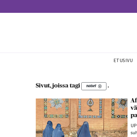
ETUSIVU
Sivut, joissa tagi
.
naiset
Af
vä
pa
UP
su