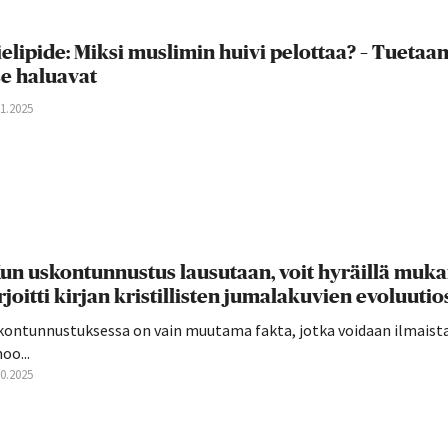
elipide: Miksi muslimin huivi pelottaa? – Tuetaa
se haluavat
11.2025
un uskontunnustus lausutaan, voit hyräillä muka
rjoitti kirjan kristillisten jumalakuvien evoluutio
kontunnustuksessa on vain muutama fakta, jotka voidaan ilmaista
oo...
10.2025