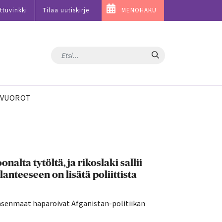
ttuvinkki
Tilaa uutiskirje
MENOHAKU
Hae
VUOROT
nalta tytöltä, ja rikoslaki sallii
lanteeseen on lisätä poliittista
äsenmaat haparoivat Afganistan-politiikan