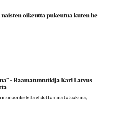
n naisten oikeutta pukeutua kuten he
na” – Raamatuntutkija Kari Latvus
sta
 insinöörikielellä ehdottomina totuuksina,