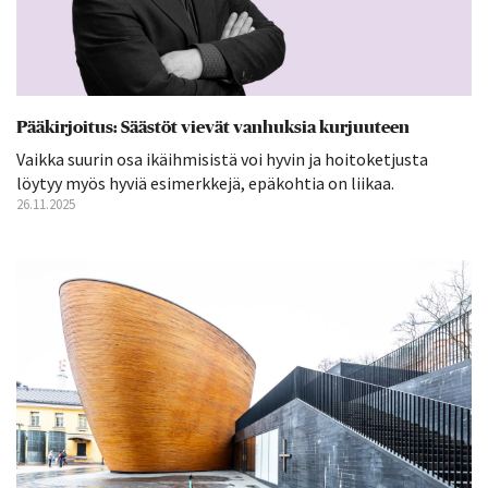
Pääkirjoitus: Säästöt vievät vanhuksia kurjuuteen
Vaikka suurin osa ikäihmisistä voi hyvin ja hoitoketjusta
löytyy myös hyviä esimerkkejä, epäkohtia on liikaa.
26.11.2025