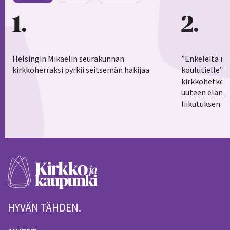
1
2
Helsingin Mikaelin seurakunnan
”Enkeleitä ma
kirkkoherraksi pyrkii seitsemän hakijaa
koulutielle”–
kirkkohetkess
uuteen elämä
liikutuksen h
HYVÄN TÄHDEN.