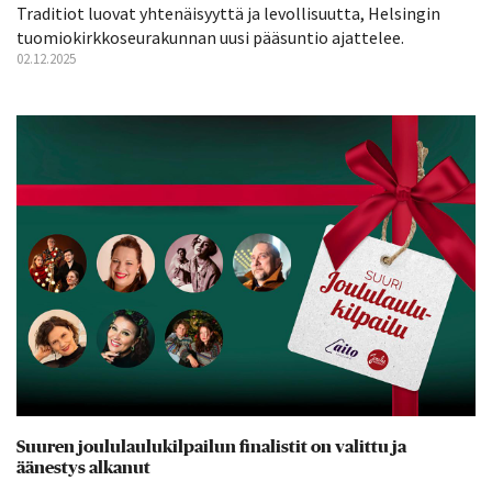
Traditiot luovat yhtenäisyyttä ja levollisuutta, Helsingin
tuomiokirkkoseurakunnan uusi pääsuntio ajattelee.
02.12.2025
Suuren joululaulukilpailun finalistit on valittu ja
äänestys alkanut