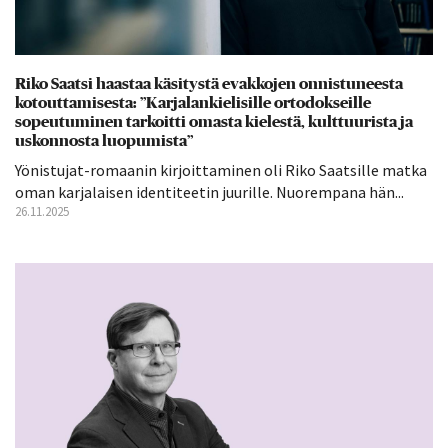
Riko Saatsi haastaa käsitystä evakkojen onnistuneesta
kotouttamisesta: ”Karjalankielisille ortodokseille
sopeutuminen tarkoitti omasta kielestä, kulttuurista ja
uskonnosta luopumista”
Yönistujat-romaanin kirjoittaminen oli Riko Saatsille matka
oman karjalaisen identiteetin juurille. Nuorempana hän...
26.11.2025