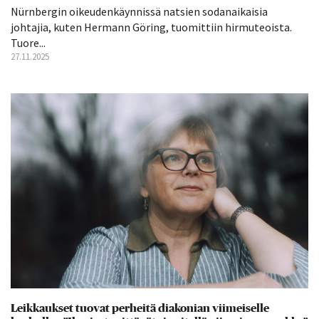
Nürnbergin oikeudenkäynnissä natsien sodanaikaisia
johtajia, kuten Hermann Göring, tuomittiin hirmuteoista.
Tuore...
27.11.2025
Leikkaukset tuovat perheitä diakonian viimeiselle