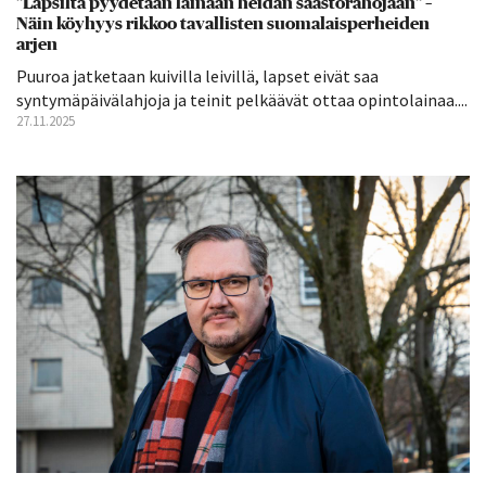
”Lapsilta pyydetään lainaan heidän säästörahojaan” –
Näin köyhyys rikkoo tavallisten suomalaisperheiden
arjen
Puuroa jatketaan kuivilla leivillä, lapset eivät saa
syntymäpäivälahjoja ja teinit pelkäävät ottaa opintolainaa....
27.11.2025