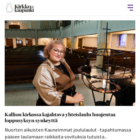
Avaa
Kallion kirkossa kajahtava yhteislaulu huojentaa
loppusyksyn synkeyttä
Nuorten aikuisten Kauneimmat joululaulut -tapahtumassa
pääsee laulamaan raikkaita sovituksia tutuista...