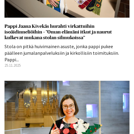
Pappi Jaana Kivekäs hurahti virkattuihin
isoäidinneliöihin – ”Oman elämäni itkut ja naurut
kulkevat mukana stolan silmukoissa”
Stola on pitkä huivimainen asuste, jonka pappi pukee
päälleen jumalanpalveluksiin ja kirkollisiin toimituksiin.
Pappi...
25.11.2025