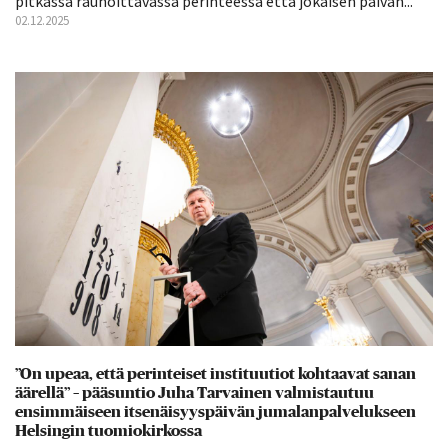
pitkässä rauhoittavassa perinteessä että jokaisen päivän...
02.12.2025
”On upeaa, että perinteiset instituu­tiot kohtaavat sanan
äärellä” – pääsuntio Juha Tarvainen valmistautuu
ensimmäiseen itsenäisyyspäivän jumalanpalvelukseen
Helsingin tuomiokirkossa