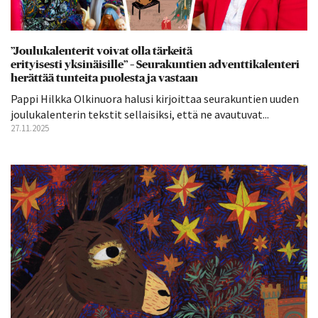
”Joulukalenterit voivat olla tärkeitä
erityisesti yksinäisille” – Seurakuntien adventtikalenteri
herättää tunteita puolesta ja vastaan
Pappi Hilkka Olkinuora halusi kirjoittaa seurakuntien uuden
joulukalenterin tekstit sellaisiksi, että ne avautuvat...
27.11.2025