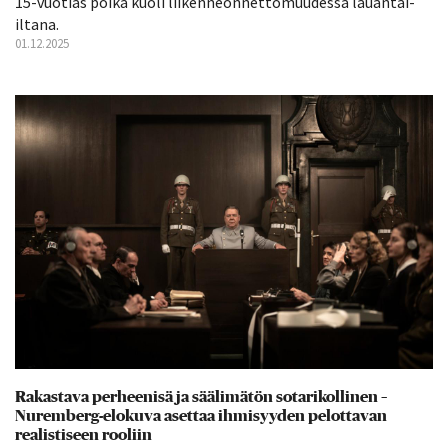
15-vuotias poika kuoli liikenneonnettomuudessa lauantai-
iltana.
01.12.2025
Rakastava perheenisä ja säälimätön sotarikollinen –
Nuremberg-elokuva asettaa ihmisyyden pelottavan
realistiseen rooliin