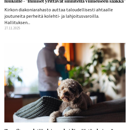
luukulle – ”Ihmiset yrittävät sinnitellä viimeiseen saakka”
Kirkon diakoniarahasto auttaa taloudellisesti ahtaalle
joutuneita perheitä kolehti- ja lahjoitusvaroilla.
Hallituksen...
27.11.2025