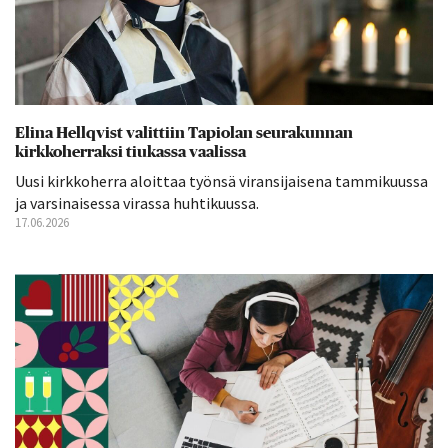
Elina Hellqvist valittiin Tapiolan seurakunnan
kirkkoherraksi tiukassa vaalissa
Uusi kirkkoherra aloittaa työnsä viransijaisena tammikuussa
ja varsinaisessa virassa huhtikuussa.
17.06.2026