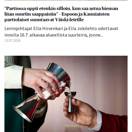
”Partiossa oppii etenkin silloin, kun saa astua hieman
liian suuriin saappaisiin” – Espoon ja Kauniaisten
partiolaiset suuntaavat Väiski-leirille
Leirinjohtajat Ella Hirvenkari ja Ella Jokilehto odottavat
innolla 16.7. alkavaa alueellista suurleiriä, jonne...
13.07.2026