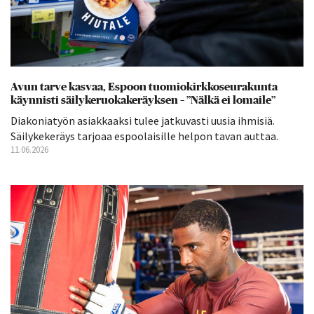
Avun tarve kasvaa, Espoon tuomiokirkkoseurakunta
käynnisti säilykeruokakeräyksen – ”Nälkä ei lomaile”
Diakoniatyön asiakkaaksi tulee jatkuvasti uusia ihmisiä.
Säilykekeräys tarjoaa espoolaisille helpon tavan auttaa.
11.06.2026