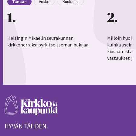
Tänään
Viikko
Kuukausi
1
2
Helsingin Mikaelin seurakunnan
Milloin huoli
kirkkoherraksi pyrkii seitsemän hakijaa
kuinka usein 
kiusaamistar
vastaukset yl
HYVÄN TÄHDEN.