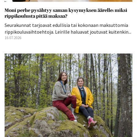
Moni perhe pysähtyy saman kysymyksen äärelle: miksi
rippikoulusta pitää maksaa?
Seurakunnat tarjoavat edullisia tai kokonaan maksuttomia
rippikouluvaihtoehtoja. Leirille haluavat joutuvat kuitenkin...
16.07.2026