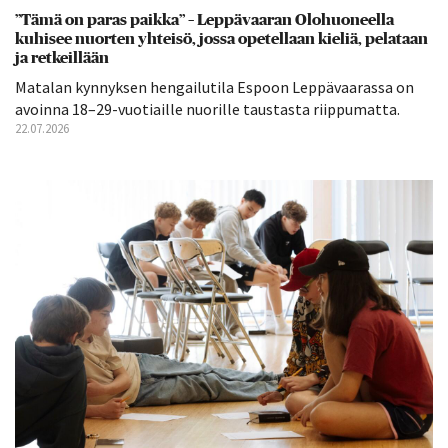
”Tämä on paras paikka” – Leppävaaran Olohuoneella
kuhisee nuorten yhteisö, jossa opetellaan kieliä, pelataan
ja retkeillään
Matalan kynnyksen hengailutila Espoon Leppävaarassa on
avoinna 18–29-vuotiaille nuorille taustasta riippumatta.
22.07.2026