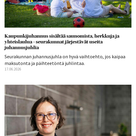
Kaupunkijuhannus sisältää saunomista, herkkuja ja
yhteislaulua – seurakunnat järjestävät useita
juhannusjuhlia
Seurakunnan juhannusjuhla on hyvä vaihtoehto, jos kaipaa
maksutonta ja päihteetöntä juhlintaa.
17.06.2026