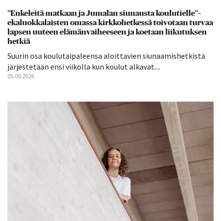
”Enkeleitä matkaan ja Jumalan siunausta koulutielle”–
ekaluokkalaisten omassa kirkkohetkessä toivotaan turvaa
lapsen uuteen elämänvaiheeseen ja koetaan liikutuksen
hetkiä
Suurin osa koulutaipaleensa aloittavien siunaamishetkistä
järjestetään ensi viikolla kun koulut alkavat....
05.08.2026