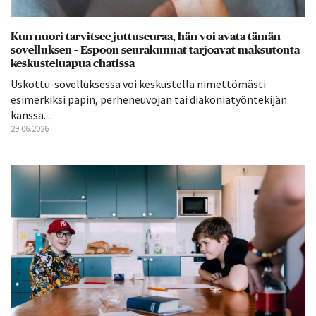
Kun nuori tarvitsee juttuseuraa, hän voi avata tämän
sovelluksen – Espoon seurakunnat tarjoavat maksutonta
keskusteluapua chatissa
Uskottu-sovelluksessa voi keskustella nimettömästi
esimerkiksi papin, perheneuvojan tai diakoniatyöntekijän
kanssa....
29.06.2026