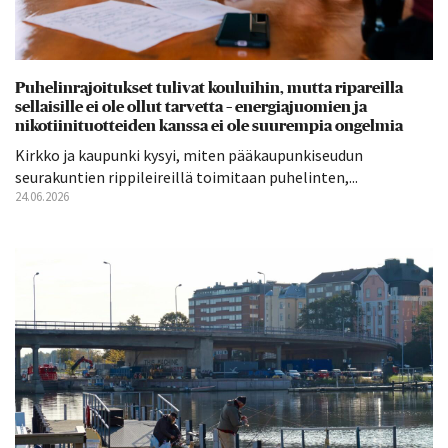
Puhelinrajoitukset tulivat kouluihin, mutta ripareilla
sellaisille ei ole ollut tarvetta – energiajuomien ja
nikotiinituotteiden kanssa ei ole suurempia ongelmia
Kirkko ja kaupunki kysyi, miten pääkaupunkiseudun
seurakuntien rippileireillä toimitaan puhelinten,...
24.06.2026