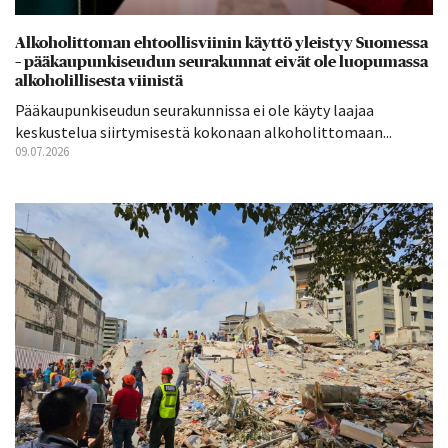
Alkoholittoman ehtoollisviinin käyttö yleistyy Suomessa
– pääkaupunkiseudun seurakunnat eivät ole luopumassa
alkoholillisesta viinistä
Pääkaupunkiseudun seurakunnissa ei ole käyty laajaa
keskustelua siirtymisestä kokonaan alkoholittomaan...
09.07.2026