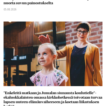
nuoria suvun painostukselta
05.08.2026
”Enkeleitä matkaan ja Jumalan siunausta koulutielle”–
ekaluokkalaisten omassa kirkkohetkessä toivotaan turvaa
lapsen uuteen elämänvaiheeseen ja koetaan liikutuksen