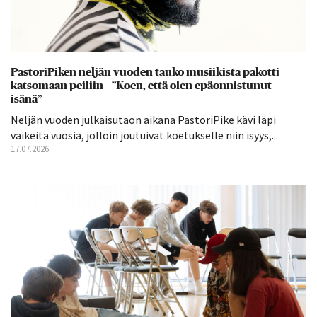
PastoriPiken neljän vuoden tauko musiikista pakotti
katsomaan peiliin – ”Koen, että olen epäonnistunut
isänä”
Neljän vuoden julkaisutaon aikana PastoriPike kävi läpi
vaikeita vuosia, jolloin joutuivat koetukselle niin isyys,...
17.07.2026