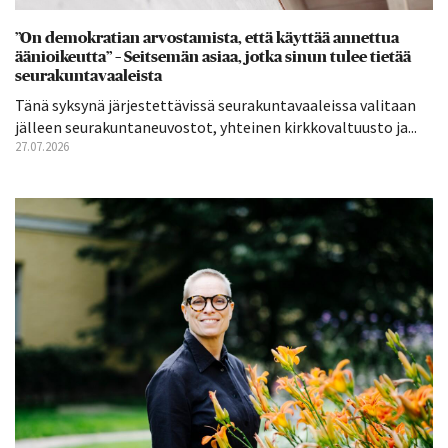
”On demokratian arvostamista, että käyttää annettua
äänioikeutta” – Seitsemän asiaa, jotka sinun tulee tietää
seurakuntavaaleista
Tänä syksynä järjestettävissä seurakuntavaaleissa valitaan
jälleen seurakuntaneuvostot, yhteinen kirkkovaltuusto ja...
27.07.2026