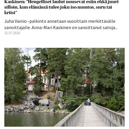
Kaskinen: ”Hengelliset laulut nousevat esiin ehkä juuri
silloin, kun elämässä tulee joku iso muutos, suru tai
kriisi”
Juha Vainio -palkinto annetaan vuosittain merkittävälle
sanoittajalle. Anna-Mari Kaskinen on sanoittanut satoja...
31.07.2026