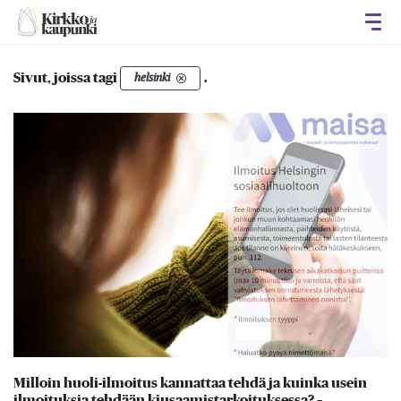
Avaa
Sivut, joissa tagi
.
helsinki
Milloin huoli-ilmoitus kannattaa tehdä ja kuinka usein
ilmoituksia tehdään kiusaamistarkoituksessa? –