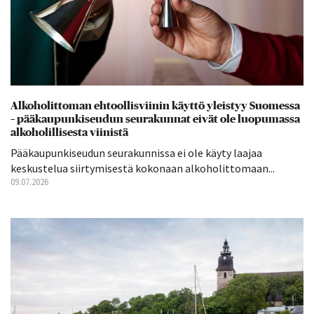
Alkoholittoman ehtoollisviinin käyttö yleistyy Suomessa
– pääkaupunkiseudun seurakunnat eivät ole luopumassa
alkoholillisesta viinistä
Pääkaupunkiseudun seurakunnissa ei ole käyty laajaa
keskustelua siirtymisestä kokonaan alkoholittomaan...
09.07.2026