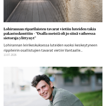
Lohirannan riparilaisten tavarat vietiin luteiden takia
pakastuskonttiin – ”Osalla meistä oli jo siinä vaiheessa
sietoraja ylittynyt”
Lohirannan leirikeskuksessa luteiden vuoksi keskeytyneen
rippileirin osallistujien tavarat vietiin Vantaalle...
13.07.2026