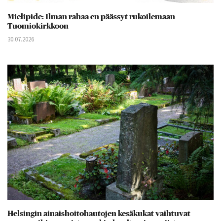
Mielipide: Ilman rahaa en päässyt rukoilemaan
Tuomiokirkkoon
30.07.2026
Helsingin ainaishoitohautojen kesäkukat vaihtuvat