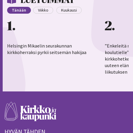
LUETUIMMAT
Tänään
Viikko
Kuukausi
1
2
Helsingin Mikaelin seurakunnan
”Enkeleitä ma
kirkkoherraksi pyrkii seitsemän hakijaa
koulutielle”–
kirkkohetkess
uuteen elämä
liikutuksen h
HYVÄN TÄHDEN.