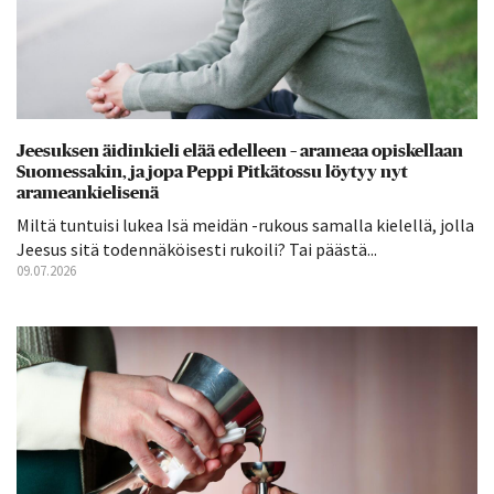
Jeesuksen äidinkieli elää edelleen – arameaa opiskellaan
Suomessakin, ja jopa Peppi Pitkätossu löytyy nyt
arameankielisenä
Miltä tuntuisi lukea Isä meidän -rukous samalla kielellä, jolla
Jeesus sitä todennäköisesti rukoili? Tai päästä...
09.07.2026