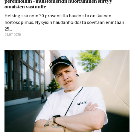
perennoihin – muistomerkin huoltaminen siirtyy
omaisten vastuulle
Helsingissä noin 30 prosentilla haudoista on ikuinen
hoitosopimus. Nykyisin haudanhoidosta sovitaan enintään
25...
29.07.2026