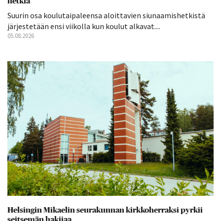
hetkiä
Suurin osa koulutaipaleensa aloittavien siunaamishetkistä
järjestetään ensi viikolla kun koulut alkavat....
05.08.2026
Helsingin Mikaelin seurakunnan kirkkoherraksi pyrkii
seitsemän hakijaa