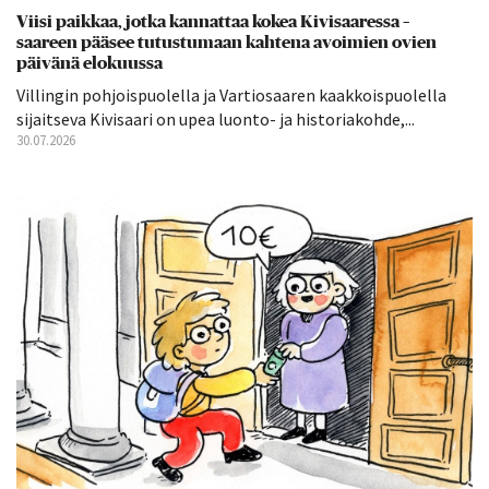
Viisi paikkaa, jotka kannattaa kokea Kivisaaressa –
saareen pääsee tutustumaan kahtena avoimien ovien
päivänä elokuussa
Villingin pohjoispuolella ja Vartiosaaren kaakkoispuolella
sijaitseva Kivisaari on upea luonto- ja historiakohde,...
30.07.2026