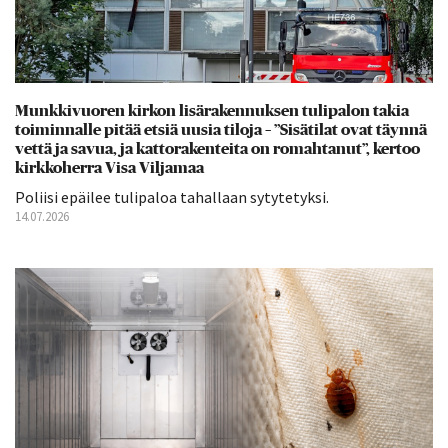
Munkkivuoren kirkon lisärakennuksen tulipalon takia
toiminnalle pitää etsiä uusia tiloja – ”Sisätilat ovat täynnä
vettä ja savua, ja kattorakenteita on romahtanut”, kertoo
kirkkoherra Visa Viljamaa
Poliisi epäilee tulipaloa tahallaan sytytetyksi.
14.07.2026