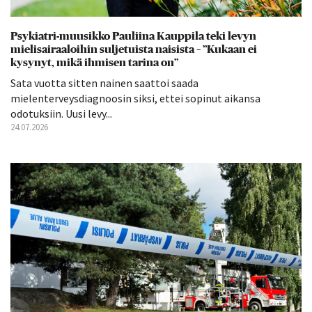
Psykiatri-muusikko Pauliina Kauppila teki levyn
mielisairaaloihin suljetuista naisista – ”Kukaan ei
kysynyt, mikä ihmisen tarina on”
Sata vuotta sitten nainen saattoi saada
mielenterveysdiagnoosin siksi, ettei sopinut aikansa
odotuksiin. Uusi levy...
24.07.2026