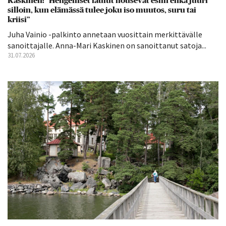
Kaskinen: ”Hengelliset laulut nousevat esiin ehkä juuri
silloin, kun elämässä tulee joku iso muutos, suru tai
kriisi”
Juha Vainio -palkinto annetaan vuosittain merkittävälle
sanoittajalle. Anna-Mari Kaskinen on sanoittanut satoja...
31.07.2026