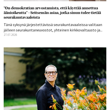
”On demokratian arvostamista, että käyttää annettua
äänioikeutta” – Seitsemän asiaa, jotka sinun tulee tietää
seurakuntavaaleista
Tänä syksynä järjestettävissä seurakuntavaaleissa valitaan
jälleen seurakuntaneuvostot, yhteinen kirkkovaltuusto ja...
27.07.2026