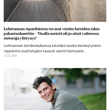
Lohirannan riparilaisten tavarat vietiin luteiden takia
pakastuskonttiin – ”Osalla meistä oli jo siinä vaiheessa
sietoraja ylittynyt”
Lohirannan leirikeskuksessa luteiden vuoksi keskeytyneen
rippileirin osallistujien tavarat vietiin Vantaalle...
13.07.2026