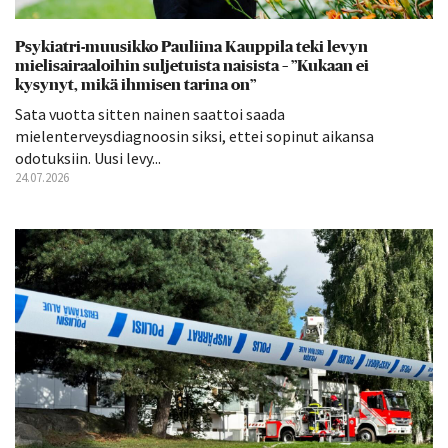
Psykiatri-muusikko Pauliina Kauppila teki levyn
mielisairaaloihin suljetuista naisista – ”Kukaan ei
kysynyt, mikä ihmisen tarina on”
Sata vuotta sitten nainen saattoi saada
mielenterveysdiagnoosin siksi, ettei sopinut aikansa
odotuksiin. Uusi levy...
24.07.2026