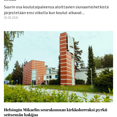
Suurin osa koulutaipaleensa aloittavien siunaamishetkistä
järjestetään ensi viikolla kun koulut alkavat....
05.08.2026
Helsingin Mikaelin seurakunnan kirkkoherraksi pyrkii
seitsemän hakijaa