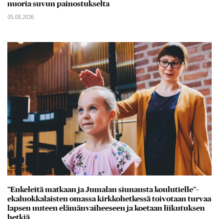
nuoria suvun painostukselta
05.08.2026
”Enkeleitä matkaan ja Jumalan siunausta koulutielle”–
ekaluokkalaisten omassa kirkkohetkessä toivotaan turvaa
lapsen uuteen elämänvaiheeseen ja koetaan liikutuksen
hetkiä