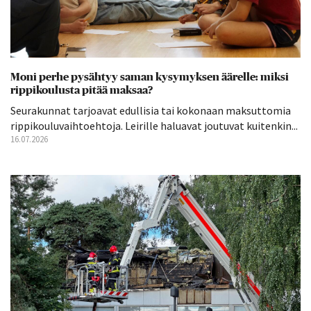
Moni perhe pysähtyy saman kysymyksen äärelle: miksi
rippikoulusta pitää maksaa?
Seurakunnat tarjoavat edullisia tai kokonaan maksuttomia
rippikouluvaihtoehtoja. Leirille haluavat joutuvat kuitenkin...
16.07.2026