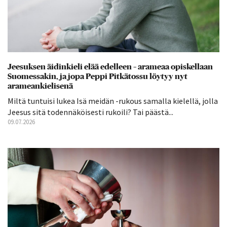
Jeesuksen äidinkieli elää edelleen – arameaa opiskellaan
Suomessakin, ja jopa Peppi Pitkätossu löytyy nyt
arameankielisenä
Miltä tuntuisi lukea Isä meidän -rukous samalla kielellä, jolla
Jeesus sitä todennäköisesti rukoili? Tai päästä...
09.07.2026