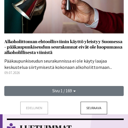
Alkoholittoman ehtoollisviinin käyttö yleistyy Suomessa
– pääkaupunkiseudun seurakunnat eivät ole luopumassa
alkoholillisesta viinistä
Pääkaupunkiseudun seurakunnissa ei ole käyty laajaa
keskustelua siirtymisestä kokonaan alkoholittomaan...
09.07.2026
Sivu 1 / 169
EDELLINEN
SEURAAVA