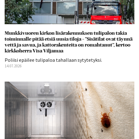
Munkkivuoren kirkon lisärakennuksen tulipalon takia
toiminnalle pitää etsiä uusia tiloja – ”Sisätilat ovat täynnä
vettä ja savua, ja kattorakenteita on romahtanut”, kertoo
kirkkoherra Visa Viljamaa
Poliisi epäilee tulipaloa tahallaan sytytetyksi.
14.07.2026