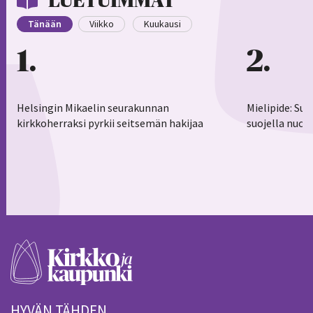
LUETUIMMAT
Tänään
Viikko
Kuukausi
1
2
Helsingin Mikaelin seurakunnan
Mielipide: Su
kirkkoherraksi pyrkii seitsemän hakijaa
suojella nuor
HYVÄN TÄHDEN.