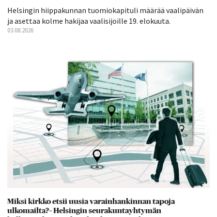
Helsingin hiippakunnan tuomiokapituli määrää vaalipäivän
ja asettaa kolme hakijaa vaalisijoille 19. elokuuta.
03.08.2026
Miksi kirkko etsii uusia varainhankinnan tapoja
ulkomailta?– Helsingin seurakuntayhtymän