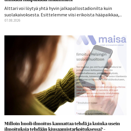
Alttari voi löytyä yhtä hyvin jalkapallostadionilta kuin
suolakaivoksesta. Esittelemme viisi erikoista hääpaikkaa,...
07.08.2026
Milloin huoli-ilmoitus kannattaa tehdä ja kuinka usein
ilmoituksia tehdään kiusaamistarkoituksessa? –