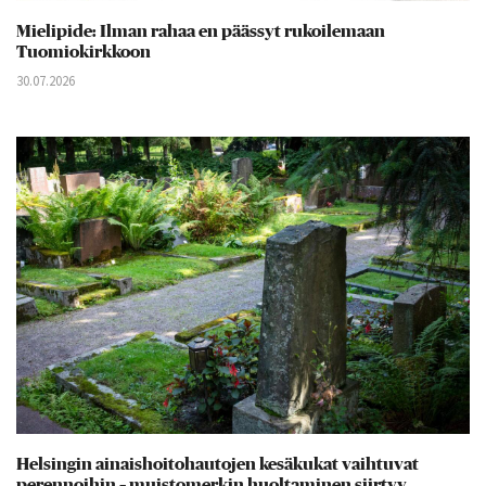
Mielipide: Ilman rahaa en päässyt rukoilemaan
Tuomiokirkkoon
30.07.2026
Helsingin ainaishoitohautojen kesäkukat vaihtuvat
perennoihin – muistomerkin huoltaminen siirtyy