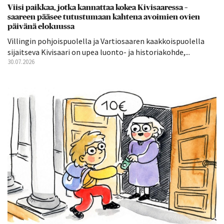
Viisi paikkaa, jotka kannattaa kokea Kivisaaressa –
saareen pääsee tutustumaan kahtena avoimien ovien
päivänä elokuussa
Villingin pohjoispuolella ja Vartiosaaren kaakkoispuolella
sijaitseva Kivisaari on upea luonto- ja historiakohde,...
30.07.2026