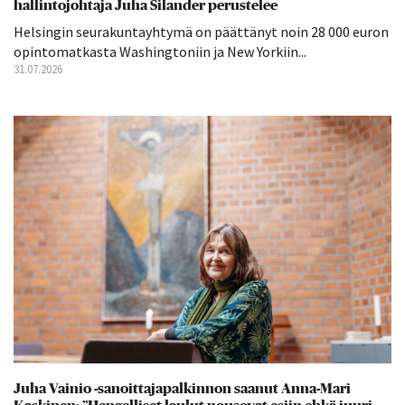
hallintojohtaja Juha Silander perustelee
Helsingin seurakuntayhtymä on päättänyt noin 28 000 euron
opintomatkasta Washingtoniin ja New Yorkiin...
31.07.2026
Juha Vainio -sanoittajapalkinnon saanut Anna-Mari