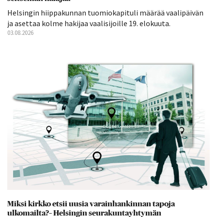
Helsingin hiippakunnan tuomiokapituli määrää vaalipäivän
ja asettaa kolme hakijaa vaalisijoille 19. elokuuta.
03.08.2026
Miksi kirkko etsii uusia varainhankinnan tapoja
ulkomailta?– Helsingin seurakuntayhtymän