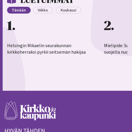
LUETUIMMAT
Tänään
Viikko
Kuukausi
1
2
Helsingin Mikaelin seurakunnan
Mielipide: Su
kirkkoherraksi pyrkii seitsemän hakijaa
suojella nuor
HYVÄN TÄHDEN.