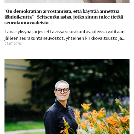
”On demokratian arvostamista, että käyttää annettua
äänioikeutta” – Seitsemän asiaa, jotka sinun tulee tietää
seurakuntavaaleista
Tänä syksynä järjestettävissä seurakuntavaaleissa valitaan
jälleen seurakuntaneuvostot, yhteinen kirkkovaltuusto ja...
27.07.2026