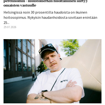
perennoihin – muistomerkin huoltaminen siirtyy
omaisten vastuulle
Helsingissä noin 30 prosentilla haudoista on ikuinen
hoitosopimus. Nykyisin haudanhoidosta sovitaan enintään
25...
29.07.2026