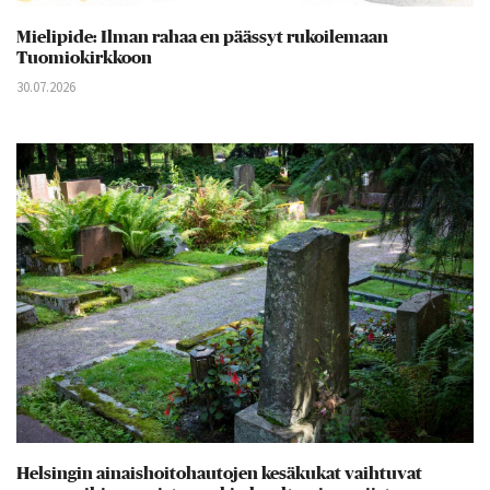
Mielipide: Ilman rahaa en päässyt rukoilemaan
Tuomiokirkkoon
30.07.2026
Helsingin ainaishoitohautojen kesäkukat vaihtuvat