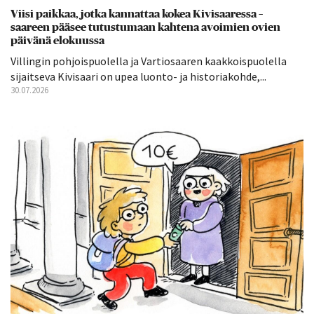
Viisi paikkaa, jotka kannattaa kokea Kivisaaressa –
saareen pääsee tutustumaan kahtena avoimien ovien
päivänä elokuussa
Villingin pohjoispuolella ja Vartiosaaren kaakkoispuolella
sijaitseva Kivisaari on upea luonto- ja historiakohde,...
30.07.2026