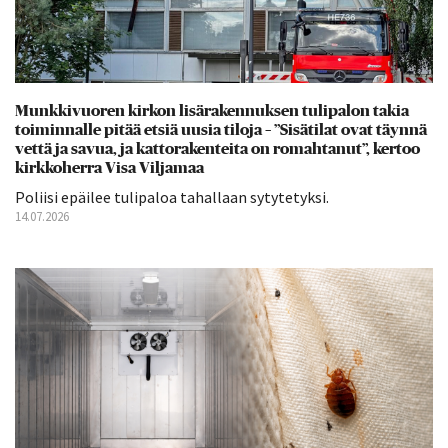
Munkkivuoren kirkon lisärakennuksen tulipalon takia
toiminnalle pitää etsiä uusia tiloja – ”Sisätilat ovat täynnä
vettä ja savua, ja kattorakenteita on romahtanut”, kertoo
kirkkoherra Visa Viljamaa
Poliisi epäilee tulipaloa tahallaan sytytetyksi.
14.07.2026