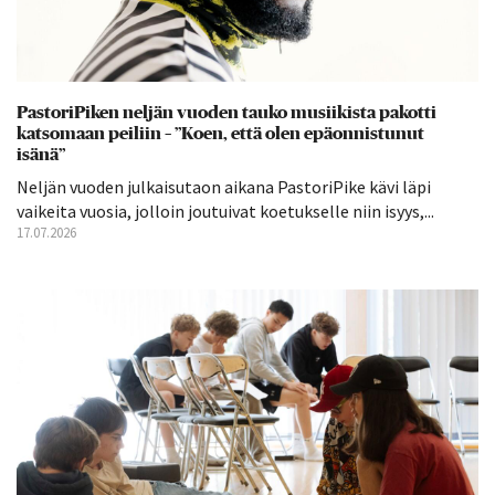
PastoriPiken neljän vuoden tauko musiikista pakotti
katsomaan peiliin – ”Koen, että olen epäonnistunut
isänä”
Neljän vuoden julkaisutaon aikana PastoriPike kävi läpi
vaikeita vuosia, jolloin joutuivat koetukselle niin isyys,...
17.07.2026