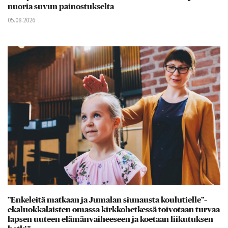
nuoria suvun painostukselta
05.08.2026
”Enkeleitä matkaan ja Jumalan siunausta koulutielle”–
ekaluokkalaisten omassa kirkkohetkessä toivotaan turvaa
lapsen uuteen elämänvaiheeseen ja koetaan liikutuksen