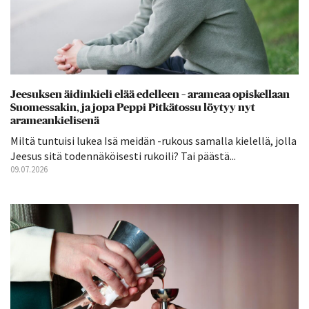
Jeesuksen äidinkieli elää edelleen – arameaa opiskellaan
Suomessakin, ja jopa Peppi Pitkätossu löytyy nyt
arameankielisenä
Miltä tuntuisi lukea Isä meidän -rukous samalla kielellä, jolla
Jeesus sitä todennäköisesti rukoili? Tai päästä...
09.07.2026