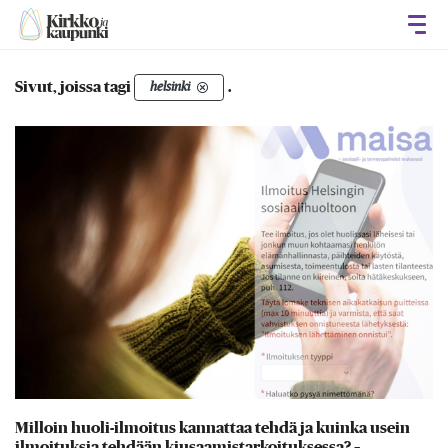
Avaa
Sivut, joissa tagi
.
helsinki
Milloin huoli-ilmoitus kannattaa tehdä ja kuinka usein
ilmoituksia tehdään kiusaamistarkoituksessa? –