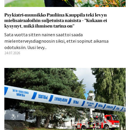
Psykiatri-muusikko Pauliina Kauppila teki levyn
mielisairaaloihin suljetuista naisista – ”Kukaan ei
kysynyt, mikä ihmisen tarina on”
Sata vuotta sitten nainen saattoi saada
mielenterveysdiagnoosin siksi, ettei sopinut aikansa
odotuksiin. Uusi levy...
24.07.2026