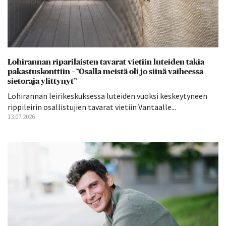
Lohirannan riparilaisten tavarat vietiin luteiden takia
pakastuskonttiin – ”Osalla meistä oli jo siinä vaiheessa
sietoraja ylittynyt”
Lohirannan leirikeskuksessa luteiden vuoksi keskeytyneen
rippileirin osallistujien tavarat vietiin Vantaalle...
13.07.2026