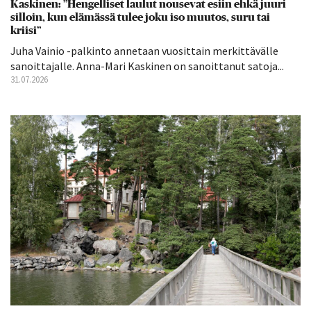
Kaskinen: ”Hengelliset laulut nousevat esiin ehkä juuri
silloin, kun elämässä tulee joku iso muutos, suru tai
kriisi”
Juha Vainio -palkinto annetaan vuosittain merkittävälle
sanoittajalle. Anna-Mari Kaskinen on sanoittanut satoja...
31.07.2026