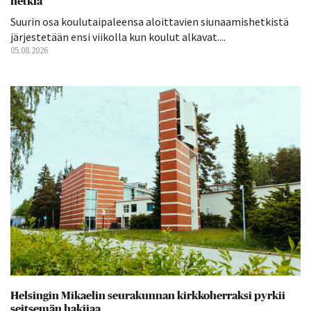
hetkiä
Suurin osa koulutaipaleensa aloittavien siunaamishetkistä
järjestetään ensi viikolla kun koulut alkavat....
05.08.2026
Helsingin Mikaelin seurakunnan kirkkoherraksi pyrkii
seitsemän hakijaa