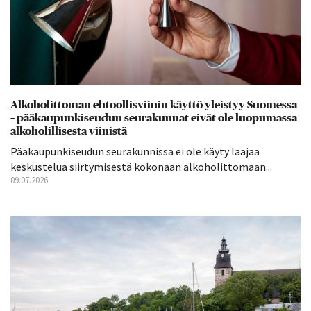
Alkoholittoman ehtoollisviinin käyttö yleistyy Suomessa
– pääkaupunkiseudun seurakunnat eivät ole luopumassa
alkoholillisesta viinistä
Pääkaupunkiseudun seurakunnissa ei ole käyty laajaa
keskustelua siirtymisestä kokonaan alkoholittomaan...
09.07.2026