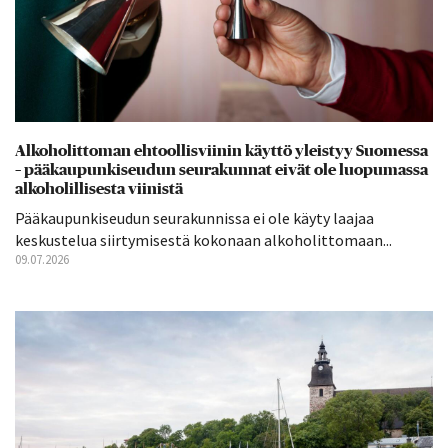
Alkoholittoman ehtoollisviinin käyttö yleistyy Suomessa
– pääkaupunkiseudun seurakunnat eivät ole luopumassa
alkoholillisesta viinistä
Pääkaupunkiseudun seurakunnissa ei ole käyty laajaa
keskustelua siirtymisestä kokonaan alkoholittomaan...
09.07.2026