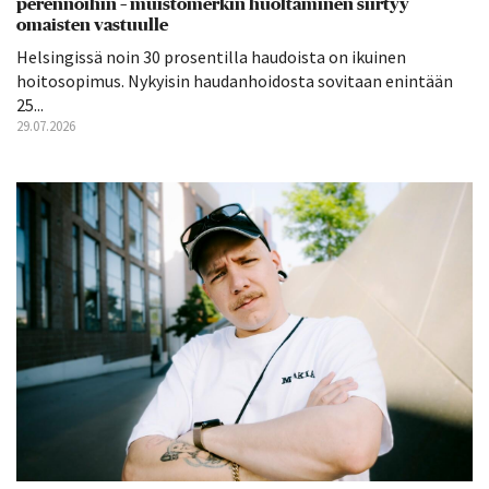
perennoihin – muistomerkin huoltaminen siirtyy
omaisten vastuulle
Helsingissä noin 30 prosentilla haudoista on ikuinen
hoitosopimus. Nykyisin haudanhoidosta sovitaan enintään
25...
29.07.2026