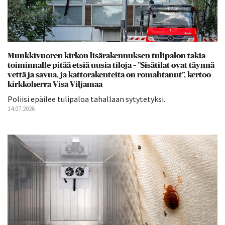
Munkkivuoren kirkon lisärakennuksen tulipalon takia
toiminnalle pitää etsiä uusia tiloja – ”Sisätilat ovat täynnä
vettä ja savua, ja kattorakenteita on romahtanut”, kertoo
kirkkoherra Visa Viljamaa
Poliisi epäilee tulipaloa tahallaan sytytetyksi.
14.07.2026