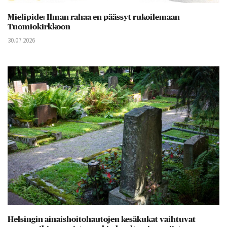
Mielipide: Ilman rahaa en päässyt rukoilemaan
Tuomiokirkkoon
30.07.2026
Helsingin ainaishoitohautojen kesäkukat vaihtuvat