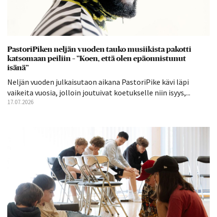
PastoriPiken neljän vuoden tauko musiikista pakotti
katsomaan peiliin – ”Koen, että olen epäonnistunut
isänä”
Neljän vuoden julkaisutaon aikana PastoriPike kävi läpi
vaikeita vuosia, jolloin joutuivat koetukselle niin isyys,...
17.07.2026