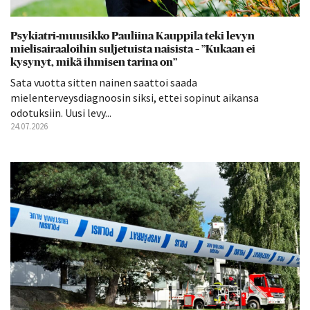
Psykiatri-muusikko Pauliina Kauppila teki levyn
mielisairaaloihin suljetuista naisista – ”Kukaan ei
kysynyt, mikä ihmisen tarina on”
Sata vuotta sitten nainen saattoi saada
mielenterveysdiagnoosin siksi, ettei sopinut aikansa
odotuksiin. Uusi levy...
24.07.2026