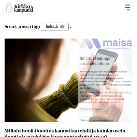
Avaa
Sivut, joissa tagi
.
helsinki
Milloin huoli-ilmoitus kannattaa tehdä ja kuinka usein
ilmoituksia tehdään kiusaamistarkoituksessa? –