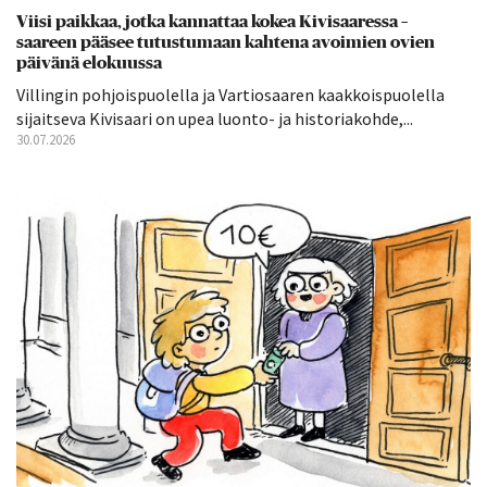
Viisi paikkaa, jotka kannattaa kokea Kivisaaressa –
saareen pääsee tutustumaan kahtena avoimien ovien
päivänä elokuussa
Villingin pohjoispuolella ja Vartiosaaren kaakkoispuolella
sijaitseva Kivisaari on upea luonto- ja historiakohde,...
30.07.2026