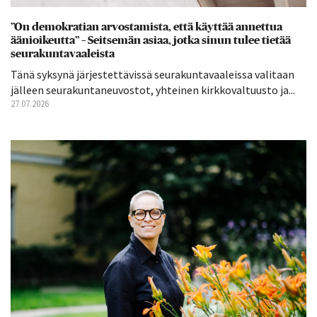
”On demokratian arvostamista, että käyttää annettua
äänioikeutta” – Seitsemän asiaa, jotka sinun tulee tietää
seurakuntavaaleista
Tänä syksynä järjestettävissä seurakuntavaaleissa valitaan
jälleen seurakuntaneuvostot, yhteinen kirkkovaltuusto ja...
27.07.2026