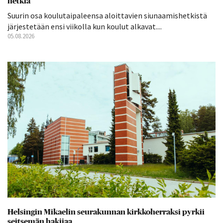
hetkiä
Suurin osa koulutaipaleensa aloittavien siunaamishetkistä
järjestetään ensi viikolla kun koulut alkavat....
05.08.2026
Helsingin Mikaelin seurakunnan kirkkoherraksi pyrkii
seitsemän hakijaa