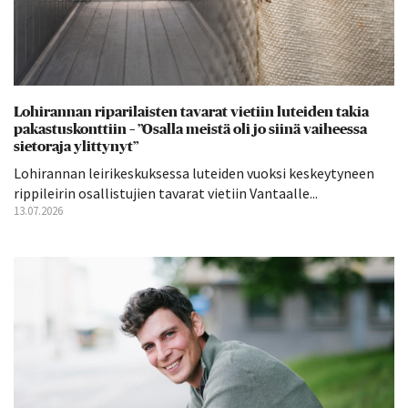
Lohirannan riparilaisten tavarat vietiin luteiden takia
pakastuskonttiin – ”Osalla meistä oli jo siinä vaiheessa
sietoraja ylittynyt”
Lohirannan leirikeskuksessa luteiden vuoksi keskeytyneen
rippileirin osallistujien tavarat vietiin Vantaalle...
13.07.2026