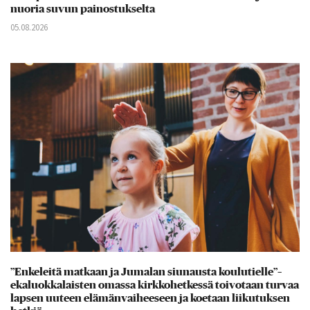
nuoria suvun painostukselta
05.08.2026
”Enkeleitä matkaan ja Jumalan siunausta koulutielle”–
ekaluokkalaisten omassa kirkkohetkessä toivotaan turvaa
lapsen uuteen elämänvaiheeseen ja koetaan liikutuksen