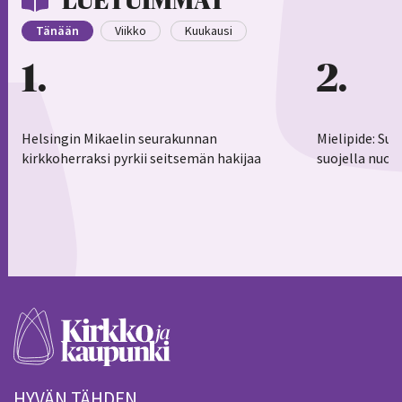
LUETUIMMAT
Tänään
Viikko
Kuukausi
1
2
Helsingin Mikaelin seurakunnan
Mielipide: Su
kirkkoherraksi pyrkii seitsemän hakijaa
suojella nuor
HYVÄN TÄHDEN.