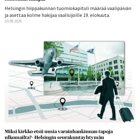
Helsingin hiippakunnan tuomiokapituli määrää vaalipäivän
ja asettaa kolme hakijaa vaalisijoille 19. elokuuta.
03.08.2026
Miksi kirkko etsii uusia varainhankinnan tapoja
ulkomailta?– Helsingin seurakuntayhtymän