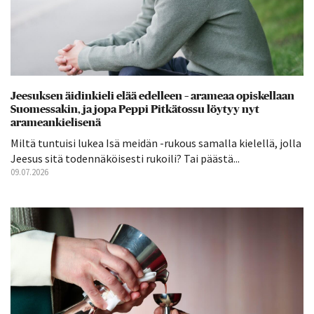
Jeesuksen äidinkieli elää edelleen – arameaa opiskellaan
Suomessakin, ja jopa Peppi Pitkätossu löytyy nyt
arameankielisenä
Miltä tuntuisi lukea Isä meidän -rukous samalla kielellä, jolla
Jeesus sitä todennäköisesti rukoili? Tai päästä...
09.07.2026