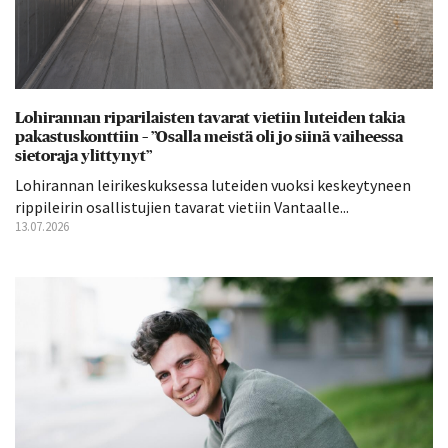
Lohirannan riparilaisten tavarat vietiin luteiden takia
pakastuskonttiin – ”Osalla meistä oli jo siinä vaiheessa
sietoraja ylittynyt”
Lohirannan leirikeskuksessa luteiden vuoksi keskeytyneen
rippileirin osallistujien tavarat vietiin Vantaalle...
13.07.2026