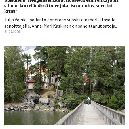
Kaskinen: ”Hengelliset laulut nousevat esiin ehkä juuri
silloin, kun elämässä tulee joku iso muutos, suru tai
kriisi”
Juha Vainio -palkinto annetaan vuosittain merkittävälle
sanoittajalle. Anna-Mari Kaskinen on sanoittanut satoja...
31.07.2026