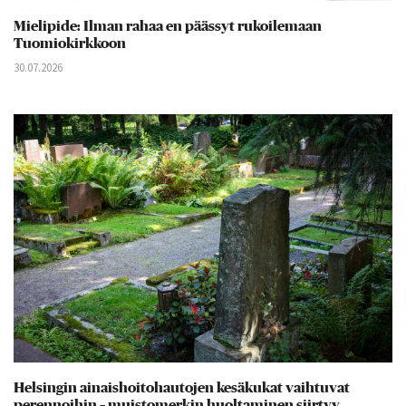
Mielipide: Ilman rahaa en päässyt rukoilemaan
Tuomiokirkkoon
30.07.2026
Helsingin ainaishoitohautojen kesäkukat vaihtuvat
perennoihin – muistomerkin huoltaminen siirtyy