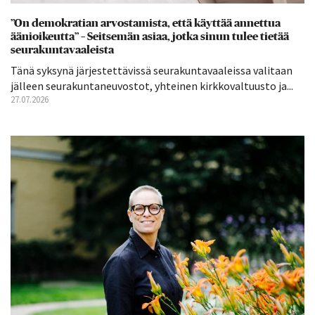
”On demokratian arvostamista, että käyttää annettua
äänioikeutta” – Seitsemän asiaa, jotka sinun tulee tietää
seurakuntavaaleista
Tänä syksynä järjestettävissä seurakuntavaaleissa valitaan
jälleen seurakuntaneuvostot, yhteinen kirkkovaltuusto ja...
27.07.2026