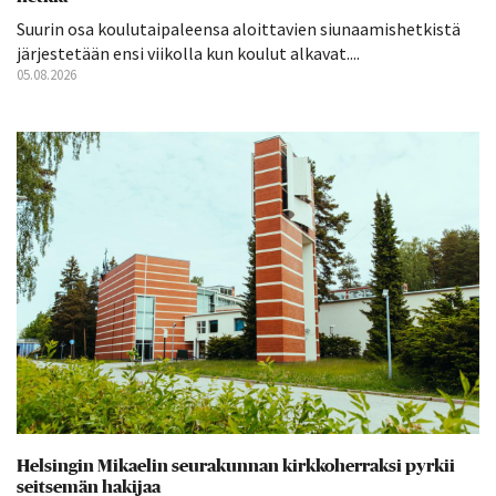
Suurin osa koulutaipaleensa aloittavien siunaamishetkistä
järjestetään ensi viikolla kun koulut alkavat....
05.08.2026
Helsingin Mikaelin seurakunnan kirkkoherraksi pyrkii
seitsemän hakijaa