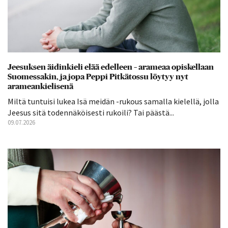
Jeesuksen äidinkieli elää edelleen – arameaa opiskellaan
Suomessakin, ja jopa Peppi Pitkätossu löytyy nyt
arameankielisenä
Miltä tuntuisi lukea Isä meidän -rukous samalla kielellä, jolla
Jeesus sitä todennäköisesti rukoili? Tai päästä...
09.07.2026