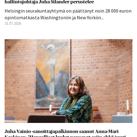
hallintojohtaja Juha Silander perustelee
Helsingin seurakuntayhtymä on päättänyt noin 28 000 euron
opintomatkasta Washingtoniin ja New Yorkiin...
31.07.2026
Juha Vainio -sanoittajapalkinnon saanut Anna-Mari