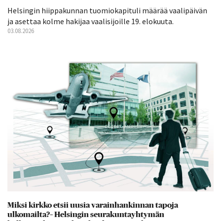
Helsingin hiippakunnan tuomiokapituli määrää vaalipäivän
ja asettaa kolme hakijaa vaalisijoille 19. elokuuta.
03.08.2026
Miksi kirkko etsii uusia varainhankinnan tapoja
ulkomailta?– Helsingin seurakuntayhtymän