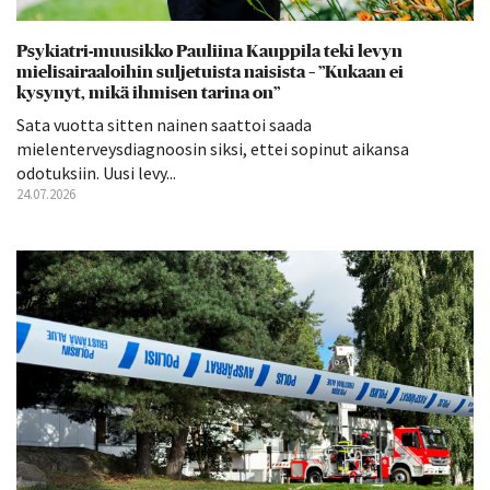
Psykiatri-muusikko Pauliina Kauppila teki levyn
mielisairaaloihin suljetuista naisista – ”Kukaan ei
kysynyt, mikä ihmisen tarina on”
Sata vuotta sitten nainen saattoi saada
mielenterveysdiagnoosin siksi, ettei sopinut aikansa
odotuksiin. Uusi levy...
24.07.2026