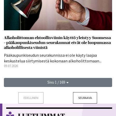
Alkoholittoman ehtoollisviinin käyttö yleistyy Suomessa
– pääkaupunkiseudun seurakunnat eivät ole luopumassa
alkoholillisesta viinistä
Pääkaupunkiseudun seurakunnissa ei ole käyty laajaa
keskustelua siirtymisestä kokonaan alkoholittomaan...
09.07.2026
Sivu 1 / 169
EDELLINEN
SEURAAVA