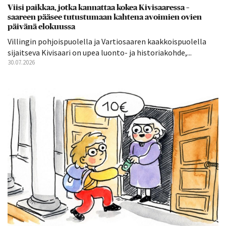
Viisi paikkaa, jotka kannattaa kokea Kivisaaressa –
saareen pääsee tutustumaan kahtena avoimien ovien
päivänä elokuussa
Villingin pohjoispuolella ja Vartiosaaren kaakkoispuolella
sijaitseva Kivisaari on upea luonto- ja historiakohde,...
30.07.2026