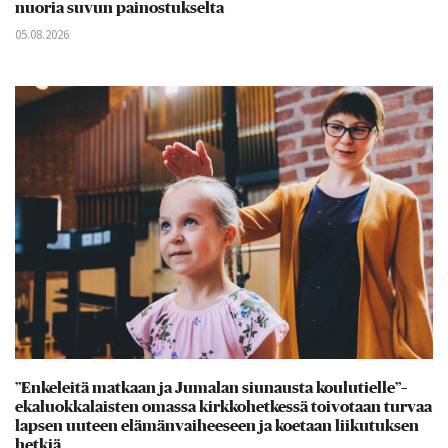
nuoria suvun painostukselta
05.08.2026
”Enkeleitä matkaan ja Jumalan siunausta koulutielle”–
ekaluokkalaisten omassa kirkkohetkessä toivotaan turvaa
lapsen uuteen elämänvaiheeseen ja koetaan liikutuksen
hetkiä