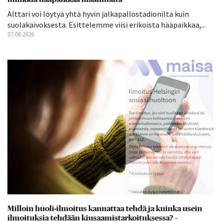
Alttari voi löytyä yhtä hyvin jalkapallostadionilta kuin
suolakaivoksesta. Esittelemme viisi erikoista hääpaikkaa,...
07.08.2026
Milloin huoli-ilmoitus kannattaa tehdä ja kuinka usein
ilmoituksia tehdään kiusaamistarkoituksessa? –