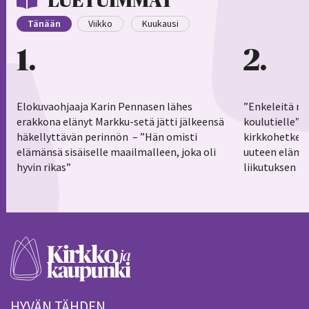
LUETUIMMAT
Tänään
Viikko
Kuukausi
1
2
Elokuvaohjaaja Karin Pennasen lähes
”Enkeleitä ma
erakkona elänyt Markku-setä jätti jälkeensä
koulutielle”–
häkellyttävän perinnön – ”Hän omisti
kirkkohetkess
elämänsä sisäiselle maailmalleen, joka oli
uuteen elämä
hyvin rikas”
liikutuksen h
HYVÄN TÄHDEN.