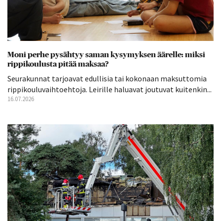
Moni perhe pysähtyy saman kysymyksen äärelle: miksi
rippikoulusta pitää maksaa?
Seurakunnat tarjoavat edullisia tai kokonaan maksuttomia
rippikouluvaihtoehtoja. Leirille haluavat joutuvat kuitenkin...
16.07.2026