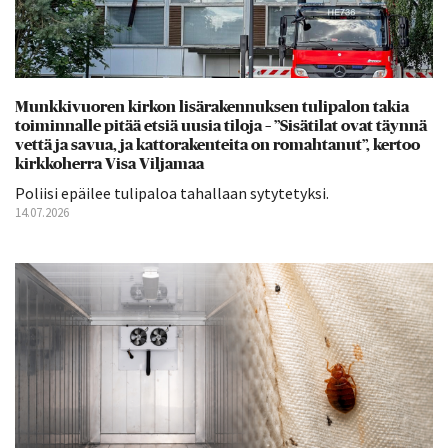
Munkkivuoren kirkon lisärakennuksen tulipalon takia
toiminnalle pitää etsiä uusia tiloja – ”Sisätilat ovat täynnä
vettä ja savua, ja kattorakenteita on romahtanut”, kertoo
kirkkoherra Visa Viljamaa
Poliisi epäilee tulipaloa tahallaan sytytetyksi.
14.07.2026