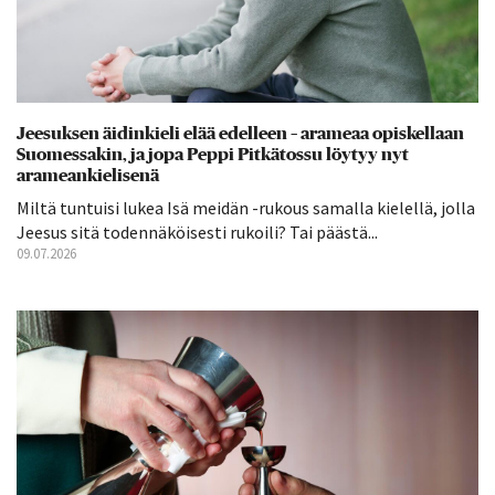
Jeesuksen äidinkieli elää edelleen – arameaa opiskellaan
Suomessakin, ja jopa Peppi Pitkätossu löytyy nyt
arameankielisenä
Miltä tuntuisi lukea Isä meidän -rukous samalla kielellä, jolla
Jeesus sitä todennäköisesti rukoili? Tai päästä...
09.07.2026