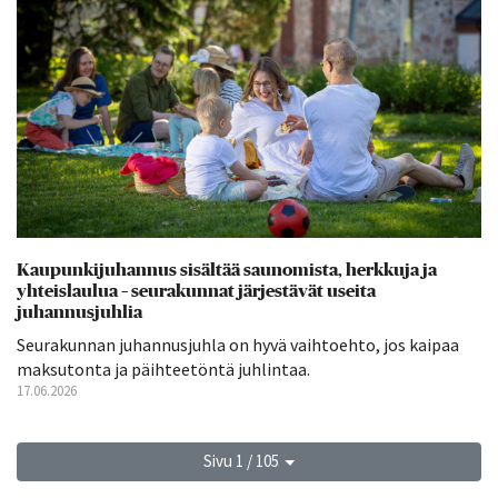
Kaupunkijuhannus sisältää saunomista, herkkuja ja
yhteislaulua – seurakunnat järjestävät useita
juhannusjuhlia
Seurakunnan juhannusjuhla on hyvä vaihtoehto, jos kaipaa
maksutonta ja päihteetöntä juhlintaa.
17.06.2026
Sivu 1 / 105