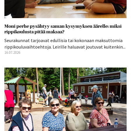
Moni perhe pysähtyy saman kysymyksen äärelle: miksi
rippikoulusta pitää maksaa?
Seurakunnat tarjoavat edullisia tai kokonaan maksuttomia
rippikouluvaihtoehtoja. Leirille haluavat joutuvat kuitenkin...
16.07.2026