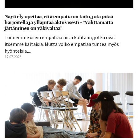
Näyttely opettaa, että empatia on taito, jota pitää
harjoitella ja ylläpitää aktiivisesti – ”Välittämättä
jättäminen on väkivaltaa”
Tunnemme usein empatiaa niitä kohtaan, jotka ovat
itsemme kaltaisia. Mutta voiko empatiaa tuntea myös
hyönteisiä,...
17.07.2026