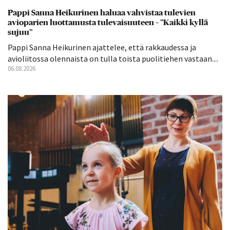
Pappi Sanna Heikurinen haluaa vahvistaa tulevien
avioparien luottamusta tulevaisuuteen – ”Kaikki kyllä
sujuu”
Pappi Sanna Heikurinen ajattelee, että rakkaudessa ja
avioliitossa olennaista on tulla toista puolitiehen vastaan....
06.08.2026