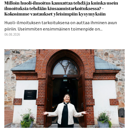
Milloin huoli-ilmoitus kannattaa tehdä ja kuinka usein
ilmoituksia tehdään kiusaamistarkoituksessa? –
Kokosimme vastaukset yleisimpiin kysymyksiin
Huoli-ilmoituksen tarkoituksena on auttaa ihminen avun
piiriin. Useimmiten ensimmäinen toimenpide on...
06.08.2026