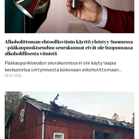
Alkoholittoman ehtoollisviinin käyttö yleistyy Suomessa
– pääkaupunkiseudun seurakunnat eivät ole luopumassa
alkoholillisesta viinistä
Pääkaupunkiseudun seurakunnissa ei ole käyty laajaa
keskustelua siirtymisestä kokonaan alkoholittomaan...
09.07.2026