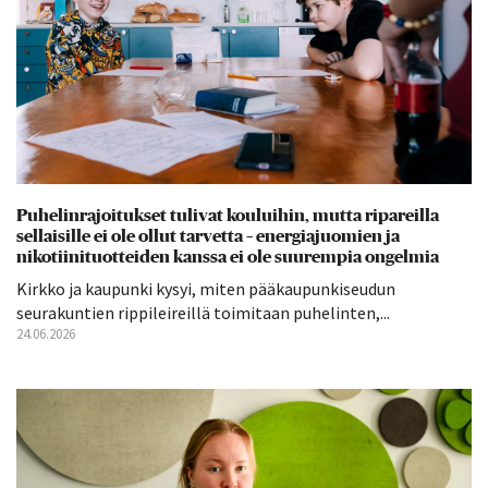
Puhelinrajoitukset tulivat kouluihin, mutta ripareilla
sellaisille ei ole ollut tarvetta – energiajuomien ja
nikotiinituotteiden kanssa ei ole suurempia ongelmia
Kirkko ja kaupunki kysyi, miten pääkaupunkiseudun
seurakuntien rippileireillä toimitaan puhelinten,...
24.06.2026