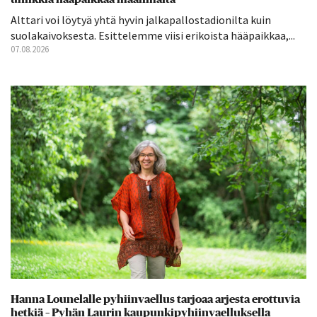
Alttari voi löytyä yhtä hyvin jalkapallostadionilta kuin
suolakaivoksesta. Esittelemme viisi erikoista hääpaikkaa,...
07.08.2026
Hanna Lounelalle pyhiinvaellus tarjoaa arjesta erottuvia
hetkiä – Pyhän Laurin kaupunkipyhiinvaelluksella