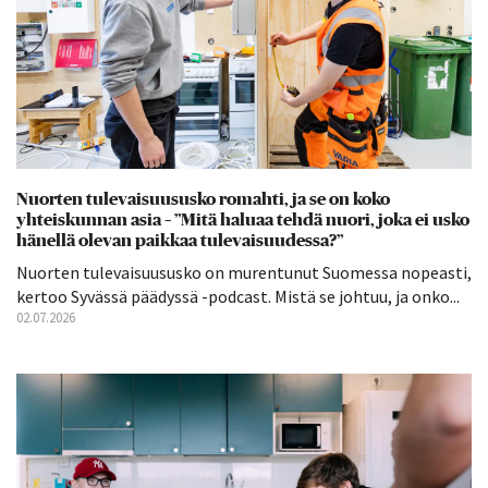
Nuorten tulevaisuususko romahti, ja se on koko
yhteiskunnan asia – ”Mitä haluaa tehdä nuori, joka ei usko
hänellä olevan paikkaa tulevaisuudessa?”
Nuorten tulevaisuususko on murentunut Suomessa nopeasti,
kertoo Syvässä päädyssä -podcast. Mistä se johtuu, ja onko...
02.07.2026