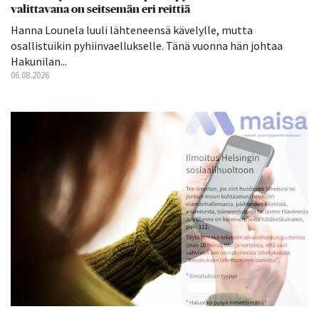
valittavana on seitsemän eri reittiä
Hanna Lounela luuli lähteneensä kävelylle, mutta
osallistuikin pyhiinvaellukselle. Tänä vuonna hän johtaa
Hakunilan...
06.08.2026