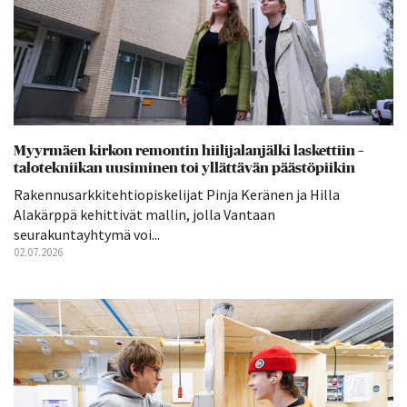
Myyrmäen kirkon remontin hiilijalanjälki laskettiin –
talotekniikan uusiminen toi yllättävän päästöpiikin
Rakennusarkkitehtiopiskelijat Pinja Keränen ja Hilla
Alakärppä kehittivät mallin, jolla Vantaan
seurakuntayhtymä voi...
02.07.2026