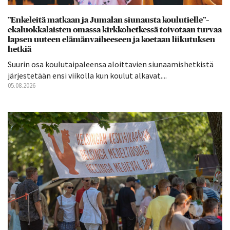
”Enkeleitä matkaan ja Jumalan siunausta koulutielle”–
ekaluokkalaisten omassa kirkkohetkessä toivotaan turvaa
lapsen uuteen elämänvaiheeseen ja koetaan liikutuksen
hetkiä
Suurin osa koulutaipaleensa aloittavien siunaamishetkistä
järjestetään ensi viikolla kun koulut alkavat....
05.08.2026