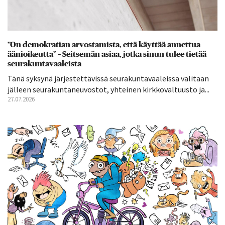
”On demokratian arvostamista, että käyttää annettua
äänioikeutta” – Seitsemän asiaa, jotka sinun tulee tietää
seurakuntavaaleista
Tänä syksynä järjestettävissä seurakuntavaaleissa valitaan
jälleen seurakuntaneuvostot, yhteinen kirkkovaltuusto ja...
27.07.2026