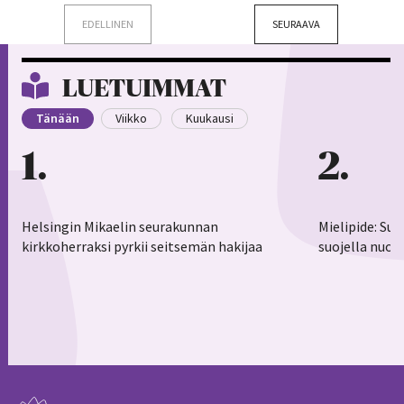
EDELLINEN
SEURAAVA
LUETUIMMAT
Tänään
Viikko
Kuukausi
1
2
Helsingin Mikaelin seurakunnan
Mielipide: Su
kirkkoherraksi pyrkii seitsemän hakijaa
suojella nuor