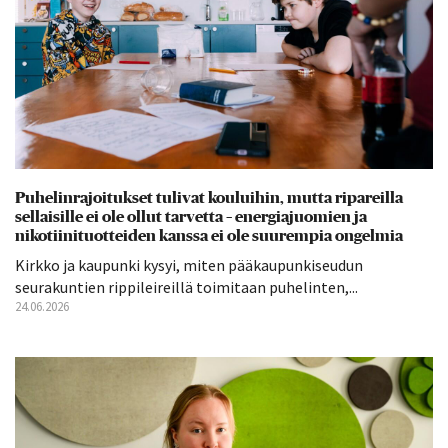
Puhelinrajoitukset tulivat kouluihin, mutta ripareilla
sellaisille ei ole ollut tarvetta – energiajuomien ja
nikotiinituotteiden kanssa ei ole suurempia ongelmia
Kirkko ja kaupunki kysyi, miten pääkaupunkiseudun
seurakuntien rippileireillä toimitaan puhelinten,...
24.06.2026