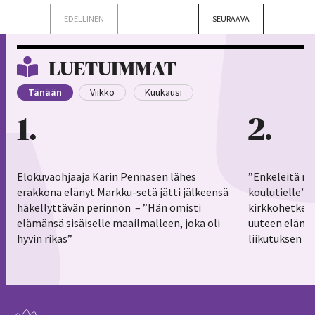
EDELLINEN
SEURAAVA
LUETUIMMAT
Tänään
Viikko
Kuukausi
1
2
Elokuvaohjaaja Karin Pennasen lähes
”Enkeleitä ma
erakkona elänyt Markku-setä jätti jälkeensä
koulutielle”–
häkellyttävän perinnön – ”Hän omisti
kirkkohetkess
elämänsä sisäiselle maailmalleen, joka oli
uuteen elämä
hyvin rikas”
liikutuksen h