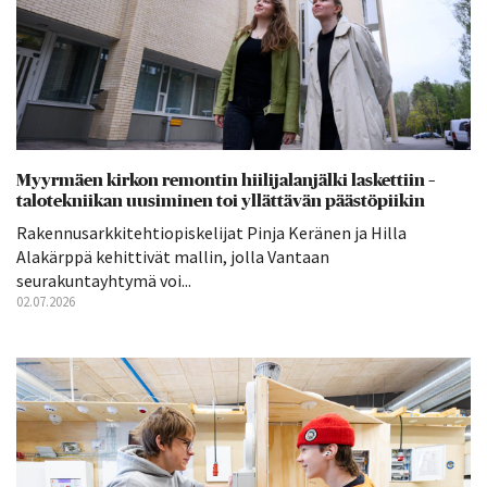
Myyrmäen kirkon remontin hiilijalanjälki laskettiin –
talotekniikan uusiminen toi yllättävän päästöpiikin
Rakennusarkkitehtiopiskelijat Pinja Keränen ja Hilla
Alakärppä kehittivät mallin, jolla Vantaan
seurakuntayhtymä voi...
02.07.2026