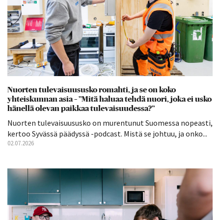
Nuorten tulevaisuususko romahti, ja se on koko
yhteiskunnan asia – ”Mitä haluaa tehdä nuori, joka ei usko
hänellä olevan paikkaa tulevaisuudessa?”
Nuorten tulevaisuususko on murentunut Suomessa nopeasti,
kertoo Syvässä päädyssä -podcast. Mistä se johtuu, ja onko...
02.07.2026