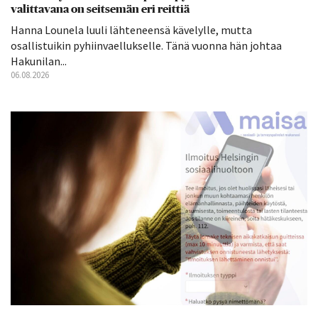
valittavana on seitsemän eri reittiä
Hanna Lounela luuli lähteneensä kävelylle, mutta
osallistuikin pyhiinvaellukselle. Tänä vuonna hän johtaa
Hakunilan...
06.08.2026