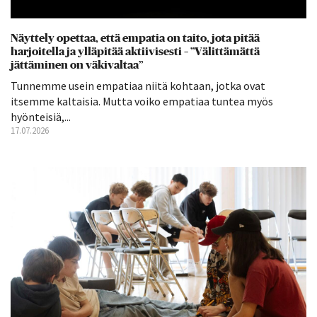
Näyttely opettaa, että empatia on taito, jota pitää
harjoitella ja ylläpitää aktiivisesti – ”Välittämättä
jättäminen on väkivaltaa”
Tunnemme usein empatiaa niitä kohtaan, jotka ovat
itsemme kaltaisia. Mutta voiko empatiaa tuntea myös
hyönteisiä,...
17.07.2026