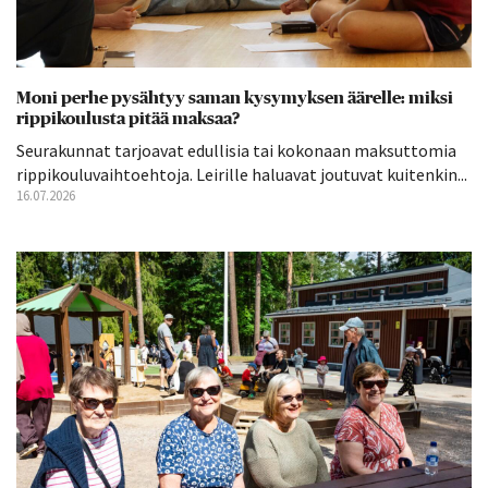
Moni perhe pysähtyy saman kysymyksen äärelle: miksi
rippikoulusta pitää maksaa?
Seurakunnat tarjoavat edullisia tai kokonaan maksuttomia
rippikouluvaihtoehtoja. Leirille haluavat joutuvat kuitenkin...
16.07.2026