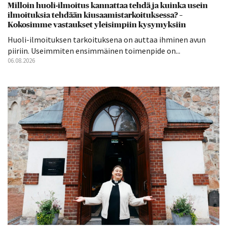
Milloin huoli-ilmoitus kannattaa tehdä ja kuinka usein
ilmoituksia tehdään kiusaamistarkoituksessa? –
Kokosimme vastaukset yleisimpiin kysymyksiin
Huoli-ilmoituksen tarkoituksena on auttaa ihminen avun
piiriin. Useimmiten ensimmäinen toimenpide on...
06.08.2026