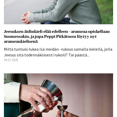
Jeesuksen äidinkieli elää edelleen – arameaa opiskellaan
Suomessakin, ja jopa Peppi Pitkätossu löytyy nyt
arameankielisenä
Miltä tuntuisi lukea Isä meidän -rukous samalla kielellä, jolla
Jeesus sitä todennäköisesti rukoili? Tai päästä...
09.07.2026