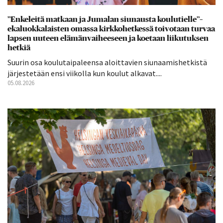
”Enkeleitä matkaan ja Jumalan siunausta koulutielle”–
ekaluokkalaisten omassa kirkkohetkessä toivotaan turvaa
lapsen uuteen elämänvaiheeseen ja koetaan liikutuksen
hetkiä
Suurin osa koulutaipaleensa aloittavien siunaamishetkistä
järjestetään ensi viikolla kun koulut alkavat....
05.08.2026