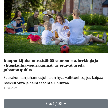
Kaupunkijuhannus sisältää saunomista, herkkuja ja
yhteislaulua – seurakunnat järjestävät useita
juhannusjuhlia
Seurakunnan juhannusjuhla on hyvä vaihtoehto, jos kaipaa
maksutonta ja päihteetöntä juhlintaa.
17.06.2026
Sivu 1 / 105