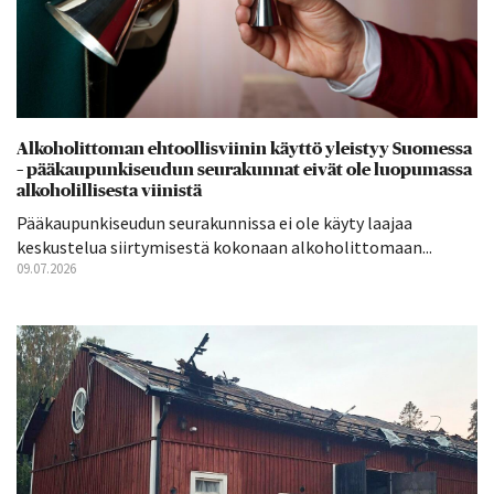
Alkoholittoman ehtoollisviinin käyttö yleistyy Suomessa
– pääkaupunkiseudun seurakunnat eivät ole luopumassa
alkoholillisesta viinistä
Pääkaupunkiseudun seurakunnissa ei ole käyty laajaa
keskustelua siirtymisestä kokonaan alkoholittomaan...
09.07.2026