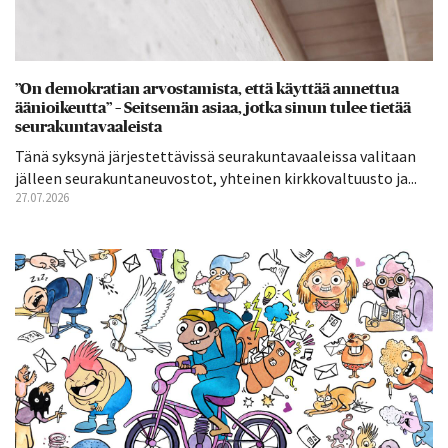
”On demokratian arvostamista, että käyttää annettua
äänioikeutta” – Seitsemän asiaa, jotka sinun tulee tietää
seurakuntavaaleista
Tänä syksynä järjestettävissä seurakuntavaaleissa valitaan
jälleen seurakuntaneuvostot, yhteinen kirkkovaltuusto ja...
27.07.2026