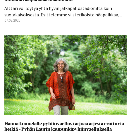
Alttari voi löytyä yhtä hyvin jalkapallostadionilta kuin
suolakaivoksesta. Esittelemme viisi erikoista hääpaikkaa,...
07.08.2026
Hanna Lounelalle pyhiinvaellus tarjoaa arjesta erottuvia
hetkiä – Pyhän Laurin kaupunkipyhiinvaelluksella