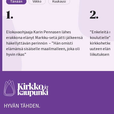
Tänään
Viikko
Kuukausi
1
2
Elokuvaohjaaja Karin Pennasen lähes
”Enkeleitä ma
erakkona elänyt Markku-setä jätti jälkeensä
koulutielle”–
häkellyttävän perinnön – ”Hän omisti
kirkkohetkess
elämänsä sisäiselle maailmalleen, joka oli
uuteen elämä
hyvin rikas”
liikutuksen h
HYVÄN TÄHDEN.