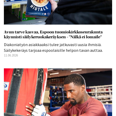
Avun tarve kasvaa, Espoon tuomiokirkkoseurakunta
käynnisti säilykeruokakeräyksen – ”Nälkä ei lomaile”
Diakoniatyön asiakkaaksi tulee jatkuvasti uusia ihmisiä.
Säilykekeräys tarjoaa espoolaisille helpon tavan auttaa.
11.06.2026