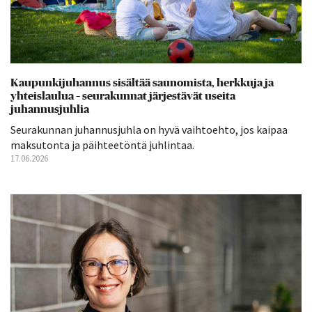
Kaupunkijuhannus sisältää saunomista, herkkuja ja
yhteislaulua – seurakunnat järjestävät useita
juhannusjuhlia
Seurakunnan juhannusjuhla on hyvä vaihtoehto, jos kaipaa
maksutonta ja päihteetöntä juhlintaa.
17.06.2026