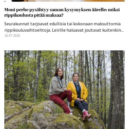
Moni perhe pysähtyy saman kysymyksen äärelle: miksi
rippikoulusta pitää maksaa?
Seurakunnat tarjoavat edullisia tai kokonaan maksuttomia
rippikouluvaihtoehtoja. Leirille haluavat joutuvat kuitenkin...
16.07.2026