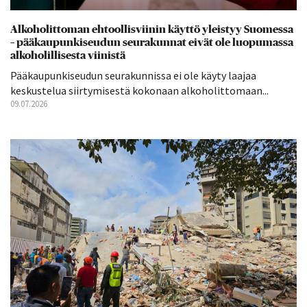
Alkoholittoman ehtoollisviinin käyttö yleistyy Suomessa
– pääkaupunkiseudun seurakunnat eivät ole luopumassa
alkoholillisesta viinistä
Pääkaupunkiseudun seurakunnissa ei ole käyty laajaa
keskustelua siirtymisestä kokonaan alkoholittomaan...
09.07.2026