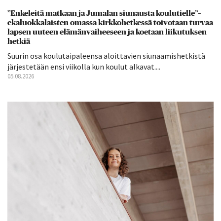
”Enkeleitä matkaan ja Jumalan siunausta koulutielle”–
ekaluokkalaisten omassa kirkkohetkessä toivotaan turvaa
lapsen uuteen elämänvaiheeseen ja koetaan liikutuksen
hetkiä
Suurin osa koulutaipaleensa aloittavien siunaamishetkistä
järjestetään ensi viikolla kun koulut alkavat....
05.08.2026