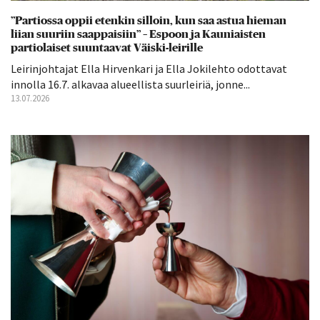
”Partiossa oppii etenkin silloin, kun saa astua hieman
liian suuriin saappaisiin” – Espoon ja Kauniaisten
partiolaiset suuntaavat Väiski-leirille
Leirinjohtajat Ella Hirvenkari ja Ella Jokilehto odottavat
innolla 16.7. alkavaa alueellista suurleiriä, jonne...
13.07.2026