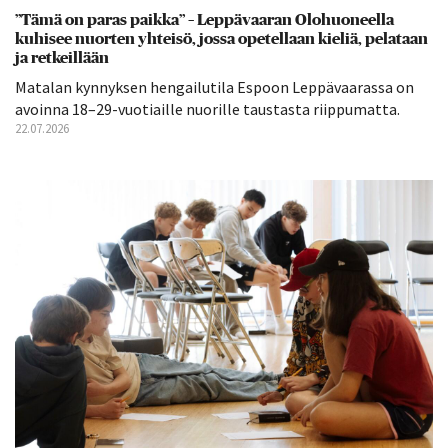
”Tämä on paras paikka” – Leppävaaran Olohuoneella
kuhisee nuorten yhteisö, jossa opetellaan kieliä, pelataan
ja retkeillään
Matalan kynnyksen hengailutila Espoon Leppävaarassa on
avoinna 18–29-vuotiaille nuorille taustasta riippumatta.
22.07.2026