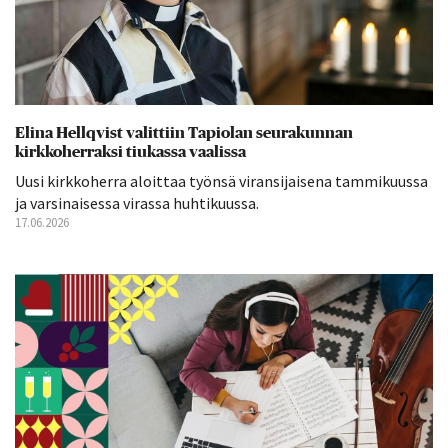
Elina Hellqvist valittiin Tapiolan seurakunnan
kirkkoherraksi tiukassa vaalissa
Uusi kirkkoherra aloittaa työnsä viransijaisena tammikuussa
ja varsinaisessa virassa huhtikuussa.
17.06.2026