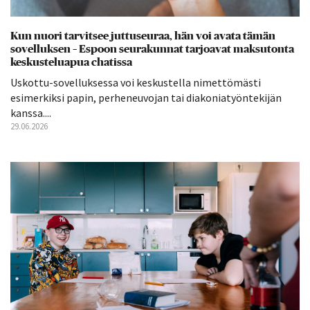
Kun nuori tarvitsee juttuseuraa, hän voi avata tämän
sovelluksen – Espoon seurakunnat tarjoavat maksutonta
keskusteluapua chatissa
Uskottu-sovelluksessa voi keskustella nimettömästi
esimerkiksi papin, perheneuvojan tai diakoniatyöntekijän
kanssa....
29.06.2026