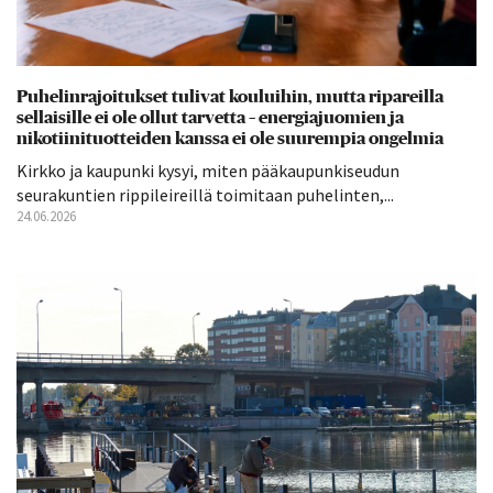
Puhelinrajoitukset tulivat kouluihin, mutta ripareilla
sellaisille ei ole ollut tarvetta – energiajuomien ja
nikotiinituotteiden kanssa ei ole suurempia ongelmia
Kirkko ja kaupunki kysyi, miten pääkaupunkiseudun
seurakuntien rippileireillä toimitaan puhelinten,...
24.06.2026