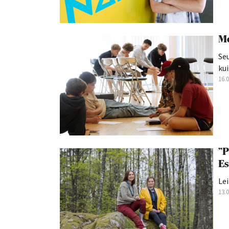
Mo
Seu
kui
16.
”P
Es
Lei
13.