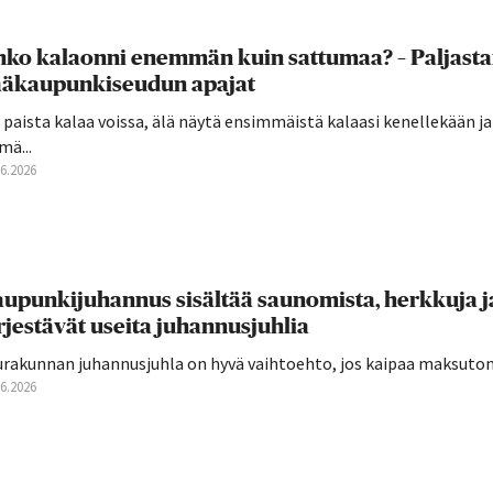
ko kalaonni enemmän kuin sattumaa? – Paljast
ääkaupunkiseudun apajat
 paista kalaa voissa, älä näytä ensimmäistä kalaasi kenellekään j
mä...
06.2026
upunkijuhannus sisältää saunomista, herkkuja j
rjestävät useita juhannusjuhlia
urakunnan juhannusjuhla on hyvä vaihtoehto, jos kaipaa maksutont
06.2026