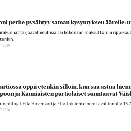
ni perhe pysähtyy saman kysymyksen äärelle: mi
rakunnat tarjoavat edullisia tai kokonaan maksuttomia rippikoulu
tenkin...
07.2026
artiossa oppii etenkin silloin, kun saa astua hiema
poon ja Kauniaisten partiolaiset suuntaavat Väiski
rinjohtajat Ella Hirvenkari ja Ella Jokilehto odottavat innolla 16.7. 
07.2026