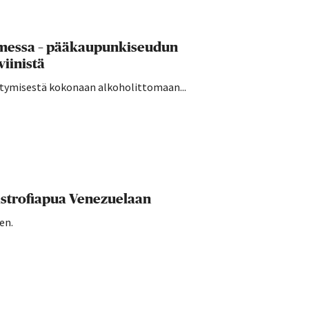
uomessa – pääkaupunkiseudun
viinistä
irtymisestä kokonaan alkoholittomaan...
strofiapua Venezuelaan
en.