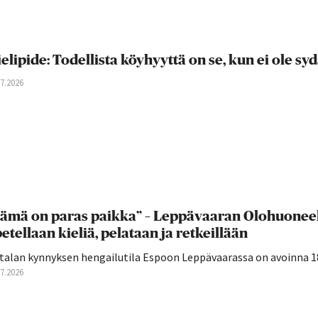
elipide: Todellista köyhyyttä on se, kun ei ole s
07.2026
ämä on paras paikka” – Leppävaaran Olohuoneell
etellaan kieliä, pelataan ja retkeillään
talan kynnyksen hengailutila Espoon Leppävaarassa on avoinna 18–
07.2026