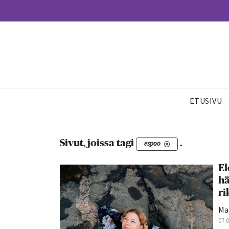
ETUSIVU
Sivut, joissa tagi
.
espoo
El
hä
ri
Mar
07.