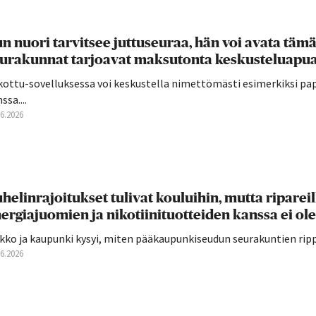
n nuori tarvitsee juttuseuraa, hän voi avata täm
urakunnat tarjoavat maksutonta keskusteluapua
kottu-sovelluksessa voi keskustella nimettömästi esimerkiksi pap
ssa....
06.2026
helinrajoitukset tulivat kouluihin, mutta ripareilla 
ergiajuomien ja nikotiinituotteiden kanssa ei o
kko ja kaupunki kysyi, miten pääkaupunkiseudun seurakuntien rippi
06.2026