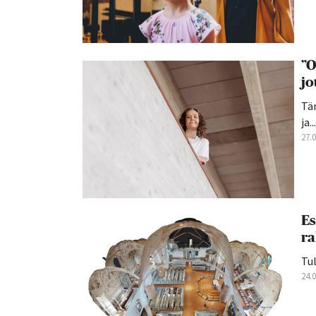
”O
jo
Tän
ja...
27.
Es
ra
Tul
24.