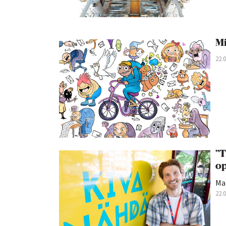
Mi
22.
”T
op
Ma
22.