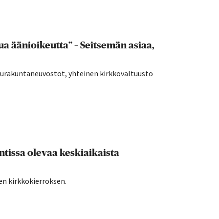
a äänioikeutta” – Seitsemän asiaa,
seurakuntaneuvostot, yhteinen kirkkovaltuusto
tissa olevaa keskiaikaista
en kirkkokierroksen.