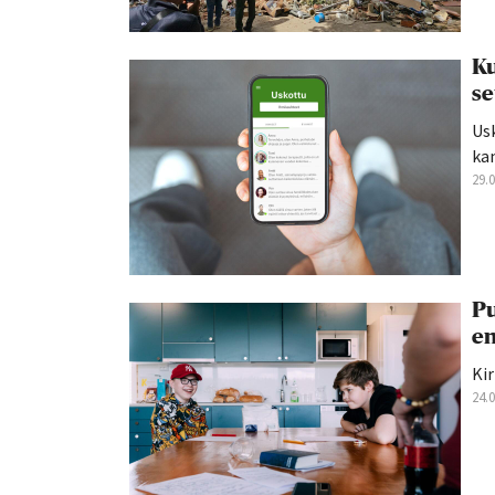
Ku
se
Us
kan
29.
Pu
en
Kir
24.