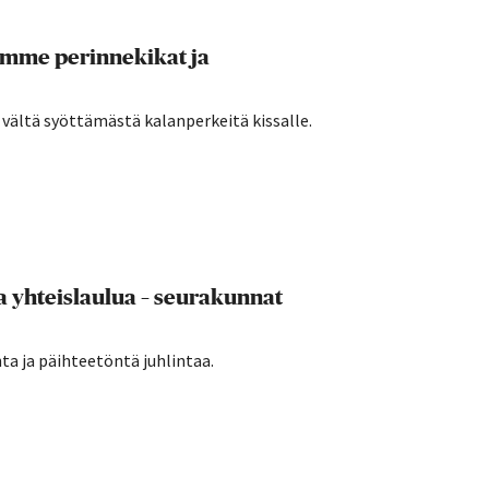
amme perinnekikat ja
a vältä syöttämästä kalanperkeitä kissalle.
a yhteislaulua – seurakunnat
a ja päihteetöntä juhlintaa.