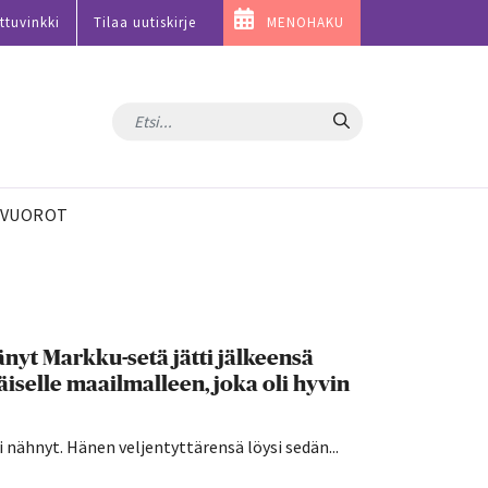
ttuvinkki
Tilaa uutiskirje
MENOHAKU
Hae
VUOROT
nyt Markku-setä jätti jälkeensä
iselle maailmalleen, joka oli hyvin
 nähnyt. Hänen veljentyttärensä löysi sedän...