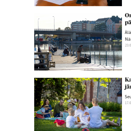
On
p
Älä
Nä
23.
Ka
jä
Se
17.