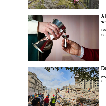
Al
se
Pä
09.
Es
Av
01.