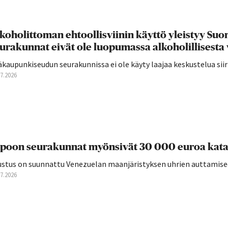
koholittoman ehtoollisviinin käyttö yleistyy S
urakunnat eivät ole luopumassa alkoholillisesta 
äkaupunkiseudun seurakunnissa ei ole käyty laajaa keskustelua si
07.2026
poon seurakunnat myönsivät 30 000 euroa kata
ustus on suunnattu Venezuelan maanjäristyksen uhrien auttamise
07.2026