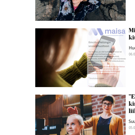
Mi
ki
Hu
06.
”E
ki
li
Suu
05.