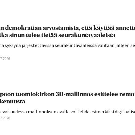
n demokratian arvostamista, että käyttää annettu
tka sinun tulee tietää seurakuntavaaleista
ä syksynä järjestettävissä seurakuntavaaleissa valitaan jälleen 
07.2026
poon tuomiokirkon 3D-mallinnos esittelee remon
kennusta
evaisuudessa mallinnoksen avulla voi tehdä esimerkiksi digitaalis
07.2026