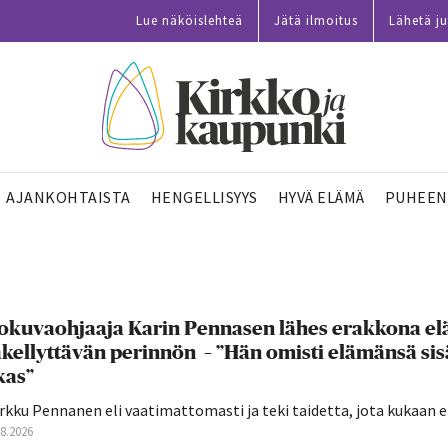
Lue näköislehteä
Jätä ilmoitus
Lähetä ju
AJANKOHTAISTA
HENGELLISYYS
HYVÄ ELÄMÄ
PUHEEN
okuvaohjaaja Karin Pennasen lähes erakkona elä
kellyttävän perinnön – ”Hän omisti elämänsä sisä
kas”
kku Pennanen eli vaatimattomasti ja teki taidetta, jota kukaan ei
08.2026