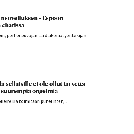
än sovelluksen – Espoon
 chatissa
in, perheneuvojan tai diakoniatyöntekijän
sellaisille ei ole ollut tarvetta –
le suurempia ongelmia
leireillä toimitaan puhelinten,...