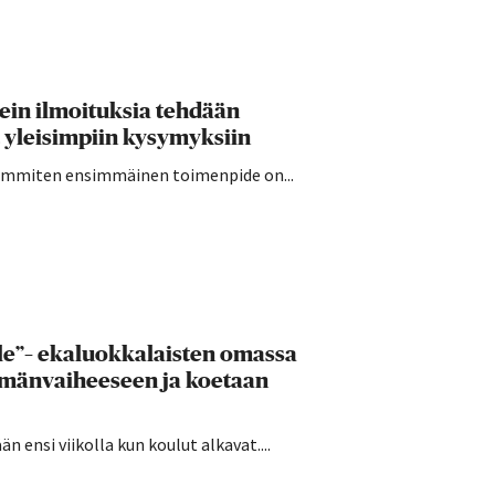
sein ilmoituksia tehdään
 yleisimpiin kysymyksiin
seimmiten ensimmäinen toimenpide on...
lle”– ekaluokkalaisten omassa
ämänvaiheeseen ja koetaan
 ensi viikolla kun koulut alkavat....