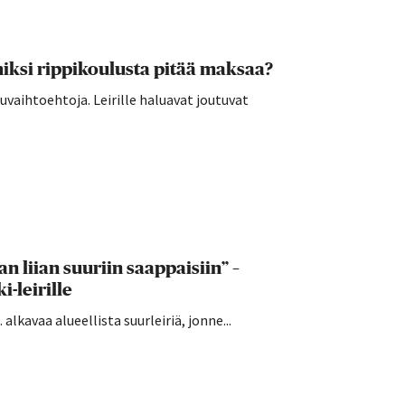
ksi rippikoulusta pitää maksaa?
vaihtoehtoja. Leirille haluavat joutuvat
n liian suuriin saappaisiin” –
-leirille
alkavaa alueellista suurleiriä, jonne...