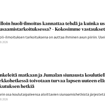
lloin huoli-ilmoitus kannattaa tehdä ja kuinka u
usaamistarkoituksessa? – Kokosimme vastaukset
oli-ilmoituksen tarkoituksena on auttaa ihminen avun piiriin. U
08.2026
nkeleitä matkaan ja Jumalan siunausta koulutie
rkkohetkessä toivotaan turvaa lapsen uuteen el
ikutuksen hetkiä
rin osa koulutaipaleensa aloittavien siunaamishetkistä järjestetään
08.2026