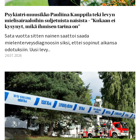
Psykiatri-muusikko Pauliina Kauppila teki levyn
mielisairaaloihin suljetuista naisista – ”Kukaan ei
kysynyt, mikä ihmisen tarina on”
Sata vuotta sitten nainen saattoi saada
mielenterveysdiagnoosin siksi, ettei sopinut aikansa
odotuksiin. Uusi levy...
24.07.2026