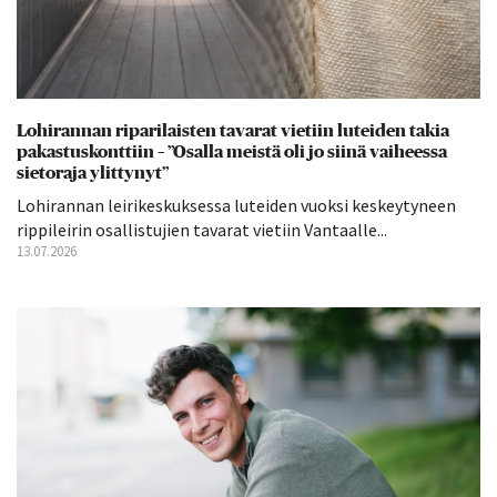
Lohirannan riparilaisten tavarat vietiin luteiden takia
pakastuskonttiin – ”Osalla meistä oli jo siinä vaiheessa
sietoraja ylittynyt”
Lohirannan leirikeskuksessa luteiden vuoksi keskeytyneen
rippileirin osallistujien tavarat vietiin Vantaalle...
13.07.2026