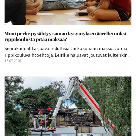
Moni perhe pysähtyy saman kysymyksen äärelle: miksi
rippikoulusta pitää maksaa?
Seurakunnat tarjoavat edullisia tai kokonaan maksuttomia
rippikouluvaihtoehtoja. Leirille haluavat joutuvat kuitenkin...
16.07.2026