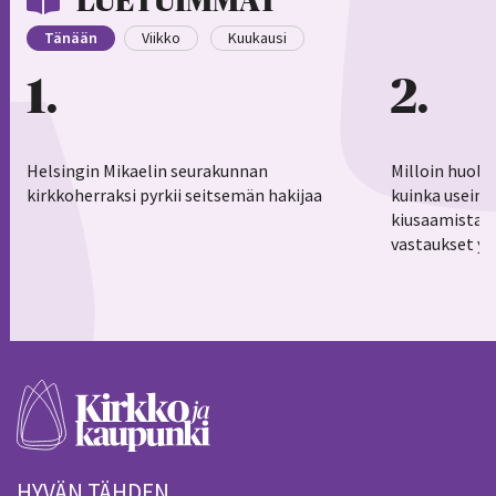
LUETUIMMAT
Tänään
Viikko
Kuukausi
1
2
Helsingin Mikaelin seurakunnan
Milloin huoli
kirkkoherraksi pyrkii seitsemän hakijaa
kuinka usein 
kiusaamistar
vastaukset yl
HYVÄN TÄHDEN.