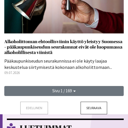
Alkoholittoman ehtoollisviinin käyttö yleistyy Suomessa
– pääkaupunkiseudun seurakunnat eivät ole luopumassa
alkoholillisesta viinistä
Pääkaupunkiseudun seurakunnissa ei ole käyty laajaa
keskustelua siirtymisestä kokonaan alkoholittomaan...
09.07.2026
Sivu 1 / 169
EDELLINEN
SEURAAVA