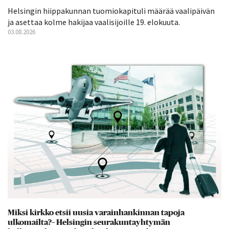
Helsingin hiippakunnan tuomiokapituli määrää vaalipäivän
ja asettaa kolme hakijaa vaalisijoille 19. elokuuta.
03.08.2026
Miksi kirkko etsii uusia varainhankinnan tapoja
ulkomailta?– Helsingin seurakuntayhtymän