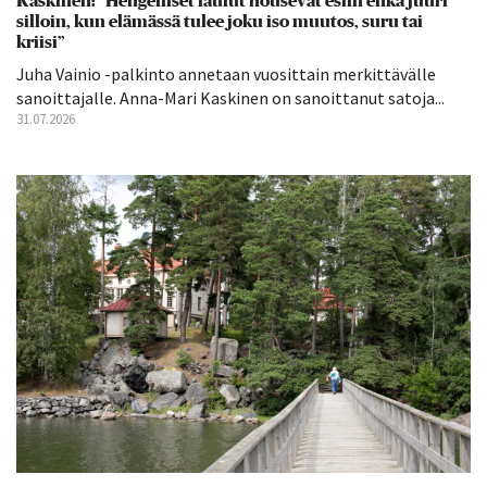
Kaskinen: ”Hengelliset laulut nousevat esiin ehkä juuri
silloin, kun elämässä tulee joku iso muutos, suru tai
kriisi”
Juha Vainio -palkinto annetaan vuosittain merkittävälle
sanoittajalle. Anna-Mari Kaskinen on sanoittanut satoja...
31.07.2026