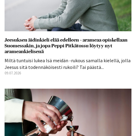
Jeesuksen äidinkieli elää edelleen – arameaa opiskellaan
Suomessakin, ja jopa Peppi Pitkätossu löytyy nyt
arameankielisenä
Miltä tuntuisi lukea Isä meidän -rukous samalla kielellä, jolla
Jeesus sitä todennäköisesti rukoili? Tai päästä...
09.07.2026