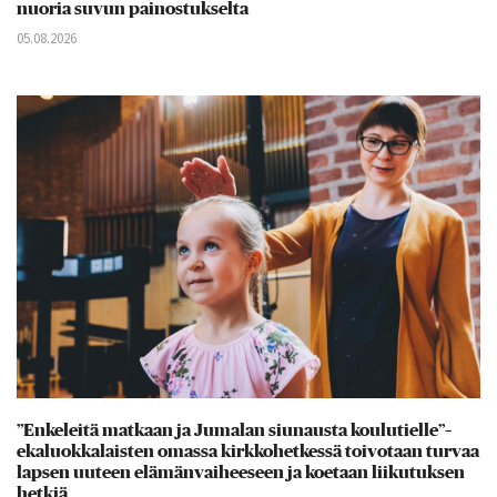
nuoria suvun painostukselta
05.08.2026
”Enkeleitä matkaan ja Jumalan siunausta koulutielle”–
ekaluokkalaisten omassa kirkkohetkessä toivotaan turvaa
lapsen uuteen elämänvaiheeseen ja koetaan liikutuksen
hetkiä