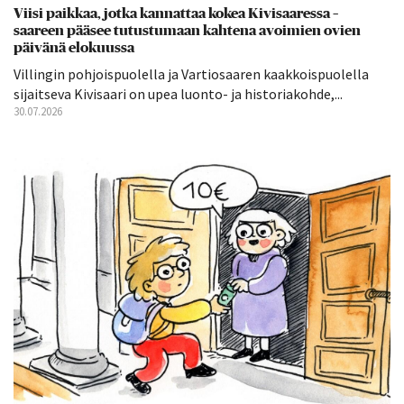
Viisi paikkaa, jotka kannattaa kokea Kivisaaressa –
saareen pääsee tutustumaan kahtena avoimien ovien
päivänä elokuussa
Villingin pohjoispuolella ja Vartiosaaren kaakkoispuolella
sijaitseva Kivisaari on upea luonto- ja historiakohde,...
30.07.2026