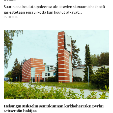
Suurin osa koulutaipaleensa aloittavien siunaamishetkistä
järjestetään ensi viikolla kun koulut alkavat....
05.08.2026
Helsingin Mikaelin seurakunnan kirkkoherraksi pyrkii
seitsemän hakijaa