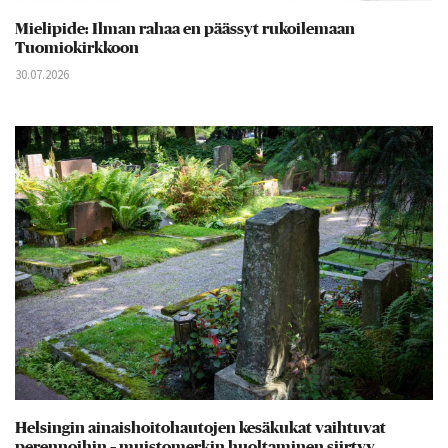
Mielipide: Ilman rahaa en päässyt rukoilemaan
Tuomiokirkkoon
30.07.2026
Helsingin ainaishoitohautojen kesäkukat vaihtuvat
perennoihin – muistomerkin huoltaminen siirtyy