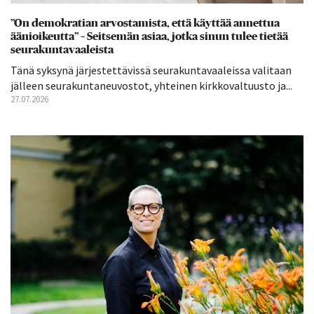
”On demokratian arvostamista, että käyttää annettua
äänioikeutta” – Seitsemän asiaa, jotka sinun tulee tietää
seurakuntavaaleista
Tänä syksynä järjestettävissä seurakuntavaaleissa valitaan
jälleen seurakuntaneuvostot, yhteinen kirkkovaltuusto ja...
27.07.2026