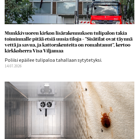
Munkkivuoren kirkon lisärakennuksen tulipalon takia
toiminnalle pitää etsiä uusia tiloja – ”Sisätilat ovat täynnä
vettä ja savua, ja kattorakenteita on romahtanut”, kertoo
kirkkoherra Visa Viljamaa
Poliisi epäilee tulipaloa tahallaan sytytetyksi.
14.07.2026