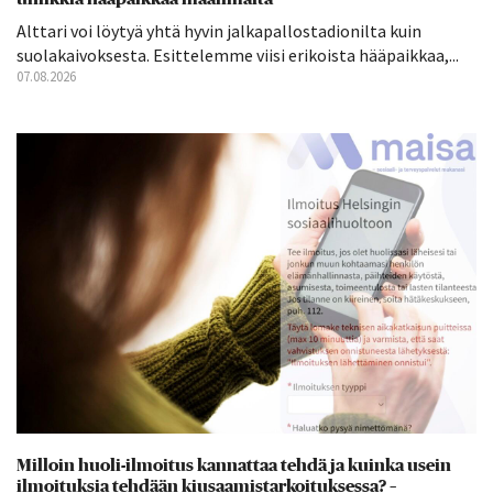
Alttari voi löytyä yhtä hyvin jalkapallostadionilta kuin
suolakaivoksesta. Esittelemme viisi erikoista hääpaikkaa,...
07.08.2026
Milloin huoli-ilmoitus kannattaa tehdä ja kuinka usein
ilmoituksia tehdään kiusaamistarkoituksessa? –