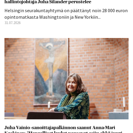
hallintojohtaja Juha Silander perustelee
Helsingin seurakuntayhtymä on päättänyt noin 28 000 euron
opintomatkasta Washingtoniin ja New Yorkiin...
31.07.2026
Juha Vainio -sanoittajapalkinnon saanut Anna-Mari