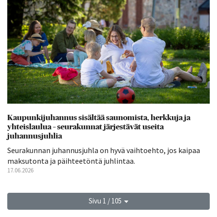
Kaupunkijuhannus sisältää saunomista, herkkuja ja
yhteislaulua – seurakunnat järjestävät useita
juhannusjuhlia
Seurakunnan juhannusjuhla on hyvä vaihtoehto, jos kaipaa
maksutonta ja päihteetöntä juhlintaa.
17.06.2026
Sivu 1 / 105