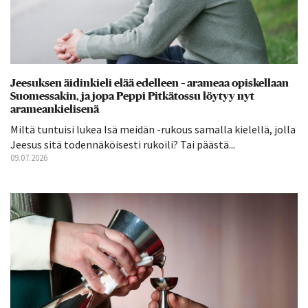
Jeesuksen äidinkieli elää edelleen – arameaa opiskellaan
Suomessakin, ja jopa Peppi Pitkätossu löytyy nyt
arameankielisenä
Miltä tuntuisi lukea Isä meidän -rukous samalla kielellä, jolla
Jeesus sitä todennäköisesti rukoili? Tai päästä...
09.07.2026