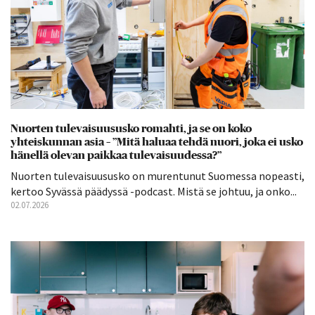
Nuorten tulevaisuususko romahti, ja se on koko
yhteiskunnan asia – ”Mitä haluaa tehdä nuori, joka ei usko
hänellä olevan paikkaa tulevaisuudessa?”
Nuorten tulevaisuususko on murentunut Suomessa nopeasti,
kertoo Syvässä päädyssä -podcast. Mistä se johtuu, ja onko...
02.07.2026