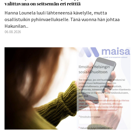
valittavana on seitsemän eri reittiä
Hanna Lounela luuli lähteneensä kävelylle, mutta
osallistuikin pyhiinvaellukselle. Tänä vuonna hän johtaa
Hakunilan...
06.08.2026