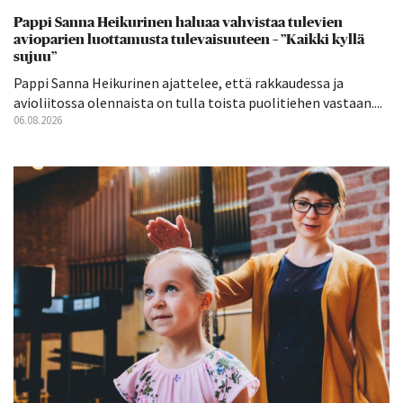
Pappi Sanna Heikurinen haluaa vahvistaa tulevien
avioparien luottamusta tulevaisuuteen – ”Kaikki kyllä
sujuu”
Pappi Sanna Heikurinen ajattelee, että rakkaudessa ja
avioliitossa olennaista on tulla toista puolitiehen vastaan....
06.08.2026