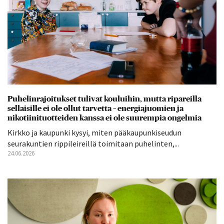
Puhelinrajoitukset tulivat kouluihin, mutta ripareilla
sellaisille ei ole ollut tarvetta – energiajuomien ja
nikotiinituotteiden kanssa ei ole suurempia ongelmia
Kirkko ja kaupunki kysyi, miten pääkaupunkiseudun
seurakuntien rippileireillä toimitaan puhelinten,...
24.06.2026