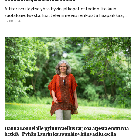
Alttari voi löytyä yhtä hyvin jalkapallostadionilta kuin
suolakaivoksesta. Esittelemme viisi erikoista hääpaikkaa,...
07.08.2026
Hanna Lounelalle pyhiinvaellus tarjoaa arjesta erottuvia
hetkiä – Pyhän Laurin kaupunkipyhiinvaelluksella