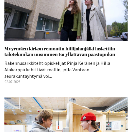
Myyrmäen kirkon remontin hiilijalanjälki laskettiin –
talotekniikan uusiminen toi yllättävän päästöpiikin
Rakennusarkkitehtiopiskelijat Pinja Keränen ja Hilla
Alakärppä kehittivät mallin, jolla Vantaan
seurakuntayhtymä voi...
02.07.2026