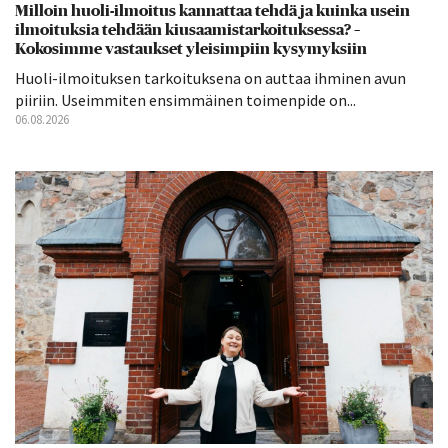
Milloin huoli-ilmoitus kannattaa tehdä ja kuinka usein
ilmoituksia tehdään kiusaamistarkoituksessa? –
Kokosimme vastaukset yleisimpiin kysymyksiin
Huoli-ilmoituksen tarkoituksena on auttaa ihminen avun
piiriin. Useimmiten ensimmäinen toimenpide on...
06.08.2026