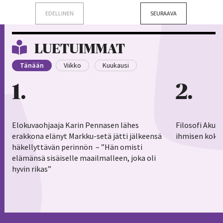
EDELLINEN
SEURAAVA
LUETUIMMAT
Tänään
Viikko
Kuukausi
1
2
Elokuvaohjaaja Karin Pennasen lähes
Filosofi Aku 
erakkona elänyt Markku-setä jätti jälkeensä
ihmisen koko
häkellyttävän perinnön – ”Hän omisti
elämänsä sisäiselle maailmalleen, joka oli
hyvin rikas”