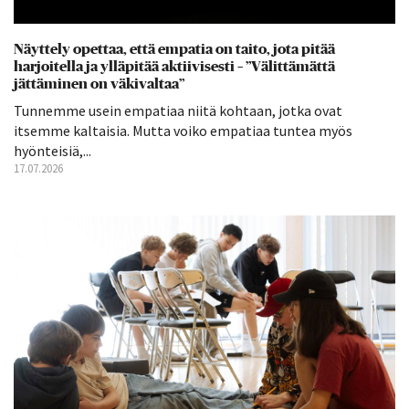
Näyttely opettaa, että empatia on taito, jota pitää
harjoitella ja ylläpitää aktiivisesti – ”Välittämättä
jättäminen on väkivaltaa”
Tunnemme usein empatiaa niitä kohtaan, jotka ovat
itsemme kaltaisia. Mutta voiko empatiaa tuntea myös
hyönteisiä,...
17.07.2026