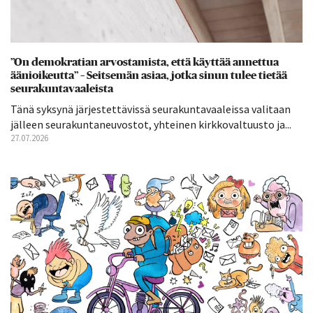
”On demokratian arvostamista, että käyttää annettua
äänioikeutta” – Seitsemän asiaa, jotka sinun tulee tietää
seurakuntavaaleista
Tänä syksynä järjestettävissä seurakuntavaaleissa valitaan
jälleen seurakuntaneuvostot, yhteinen kirkkovaltuusto ja...
27.07.2026