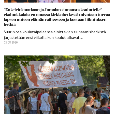
”Enkeleitä matkaan ja Jumalan siunausta koulutielle”–
ekaluokkalaisten omassa kirkkohetkessä toivotaan turvaa
lapsen uuteen elämänvaiheeseen ja koetaan liikutuksen
hetkiä
Suurin osa koulutaipaleensa aloittavien siunaamishetkistä
järjestetään ensi viikolla kun koulut alkavat....
05.08.2026