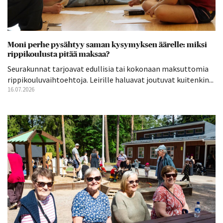
Moni perhe pysähtyy saman kysymyksen äärelle: miksi
rippikoulusta pitää maksaa?
Seurakunnat tarjoavat edullisia tai kokonaan maksuttomia
rippikouluvaihtoehtoja. Leirille haluavat joutuvat kuitenkin...
16.07.2026