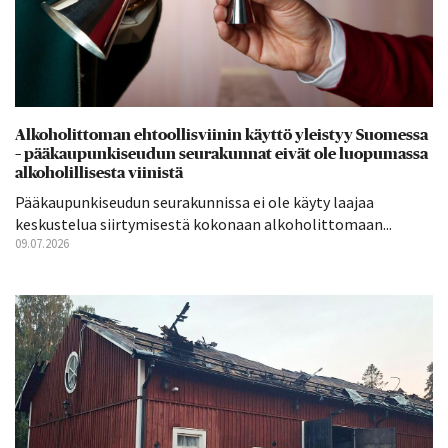
Alkoholittoman ehtoollisviinin käyttö yleistyy Suomessa
– pääkaupunkiseudun seurakunnat eivät ole luopumassa
alkoholillisesta viinistä
Pääkaupunkiseudun seurakunnissa ei ole käyty laajaa
keskustelua siirtymisestä kokonaan alkoholittomaan...
09.07.2026