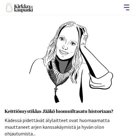
Avaa
Keittiömystikko: Jääkö luomuiltasatu historiaan?
Kädessä pidettävät älylaitteet ovat huomaamatta
muuttaneet arjen kanssakäymistä ja hyvän olon
ohjautumista...