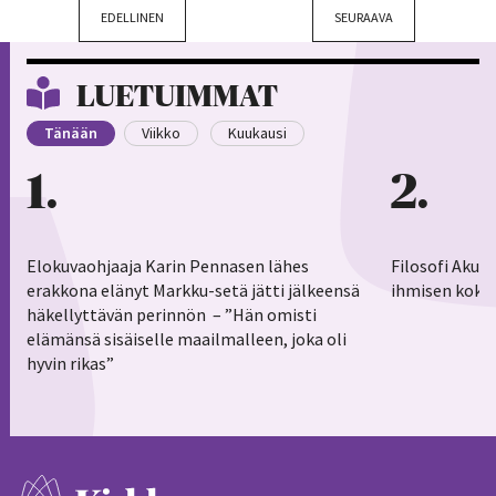
EDELLINEN
SEURAAVA
LUETUIMMAT
Tänään
Viikko
Kuukausi
1
2
Elokuvaohjaaja Karin Pennasen lähes
Filosofi Aku 
erakkona elänyt Markku-setä jätti jälkeensä
ihmisen koko
häkellyttävän perinnön – ”Hän omisti
elämänsä sisäiselle maailmalleen, joka oli
hyvin rikas”