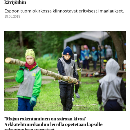
kävijöihin
Espoon tuomiokirkossa kiinnostavat erityisesti maalaukset.
18.06.2018
"Majan rakentaminen on sairaan kivaa" –
Arkkitehtuurikoulun leirillä opetetaan lapsille