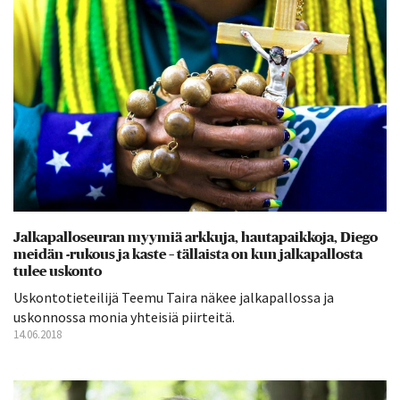
Jalkapalloseuran myymiä arkkuja, hautapaikkoja, Diego
meidän -rukous ja kaste – tällaista on kun jalkapallosta
tulee uskonto
Uskontotieteilijä Teemu Taira näkee jalkapallossa ja
uskonnossa monia yhteisiä piirteitä.
14.06.2018