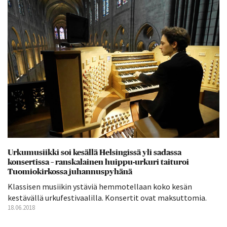
Urkumusiikki soi kesällä Helsingissä yli sadassa
konsertissa – ranskalainen huippu-urkuri taituroi
Tuomiokirkossa juhannuspyhänä
Klassisen musiikin ystäviä hemmotellaan koko kesän
kestävällä urkufestivaalilla. Konsertit ovat maksuttomia.
18.06.2018