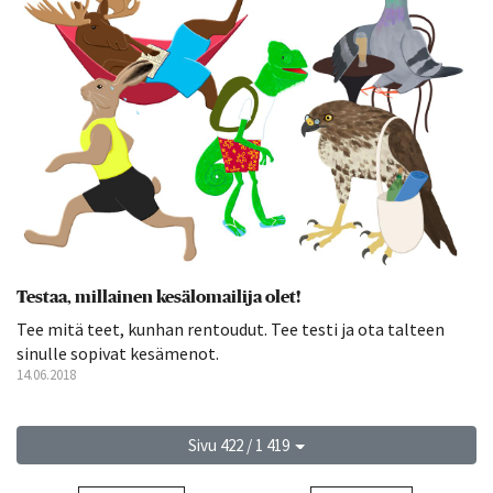
Testaa, millainen kesälomailija olet!
Tee mitä teet, kunhan rentoudut. Tee testi ja ota talteen
sinulle sopivat kesämenot.
14.06.2018
Sivu 422 / 1 419