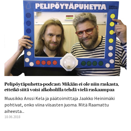
Pelipöytäpuhetta-podcast: Mikään ei ole niin raskasta,
etteikö siitä voisi alkoholilla tehdä vielä raskaampaa
Muusikko Anssi Kela ja päätoimittaja Jaakko Heinimäki
pohtivat, onko viina viisasten juoma. Mitä Raamattu
aiheesta...
18.06.2018