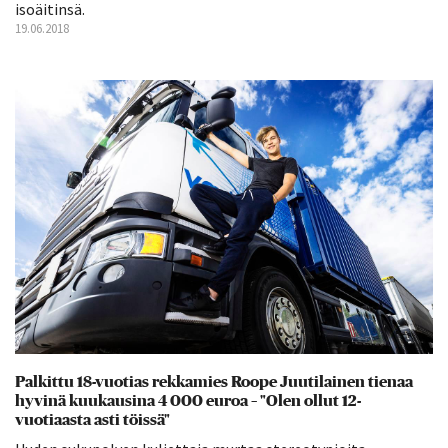
isoäitinsä.
19.06.2018
Palkittu 18-vuotias rekkamies Roope Juutilainen tienaa
hyvinä kuukausina 4 000 euroa – "Olen ollut 12-
vuotiaasta asti töissä"