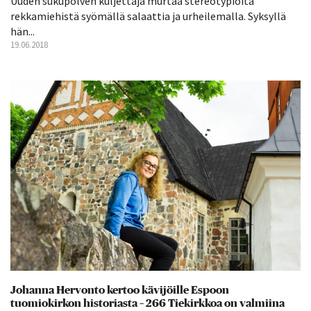
Uuden sukupolven kuljettaja murtaa stereotypioita
rekkamiehistä syömällä salaattia ja urheilemalla. Syksyllä
hän...
19.06.2018
Johanna Hervonto kertoo kävijöille Espoon
tuomiokirkon historiasta – 266 Tiekirkkoa on valmiina