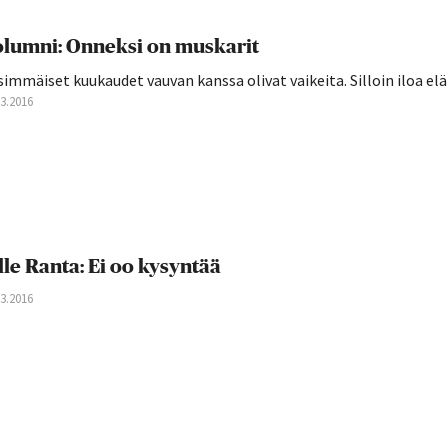
lumni: Onneksi on muskarit
immäiset kuukaudet vauvan kanssa olivat vaikeita. Silloin iloa el
03.2016
lle Ranta: Ei oo kysyntää
03.2016