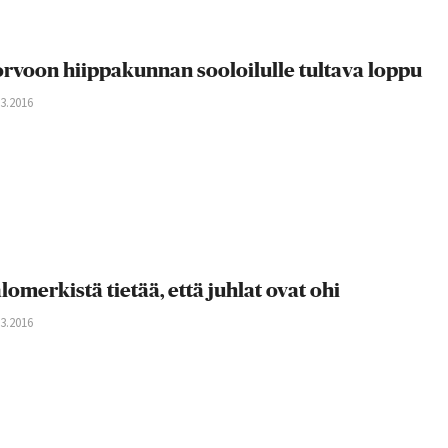
rvoon hiippakunnan sooloilulle tultava loppu
03.2016
lomerkistä tietää, että juhlat ovat ohi
03.2016