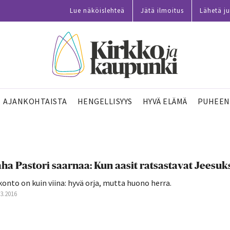
Lue näköislehteä
Jätä ilmoitus
Lähetä ju
AJANKOHTAISTA
HENGELLISYYS
HYVÄ ELÄMÄ
PUHEEN
ha Pastori saarnaa: Kun aasit ratsastavat Jeesuk
onto on kuin viina: hyvä orja, mutta huono herra.
03.2016