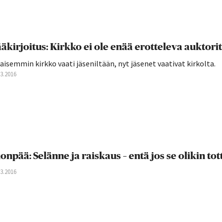
äkirjoitus: Kirkko ei ole enää erotteleva auktorit
aisemmin kirkko vaati jäseniltään, nyt jäsenet vaativat kirkolta.
03.2016
onpää: Selänne ja raiskaus – entä jos se olikin tot
03.2016