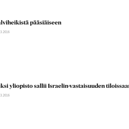
lviheikistä pääsiäiseen
03.2016
ksi yliopisto sallii Israelin-vastaisuuden tiloissa
03.2016