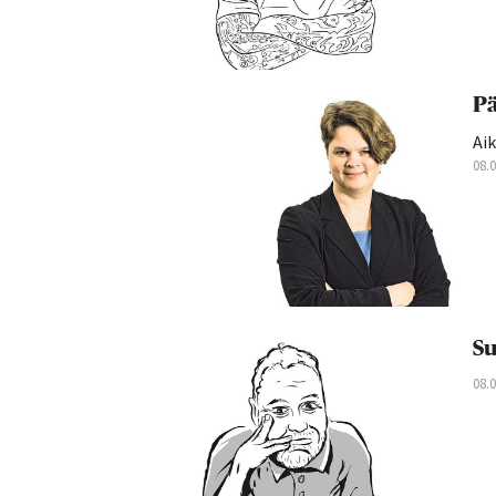
Pä
Aik
08.
Su
08.