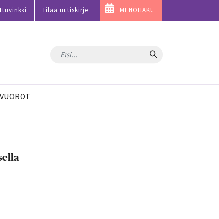
ttuvinkki
Tilaa uutiskirje
MENOHAKU
Hae
VUOROT
sella