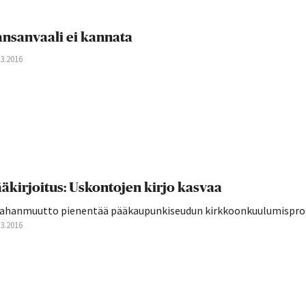
nsanvaali ei kannata
03.2016
äkirjoitus: Uskontojen kirjo kasvaa
ahanmuutto pienentää pääkaupunkiseudun kirkkoonkuulumisprosen
03.2016