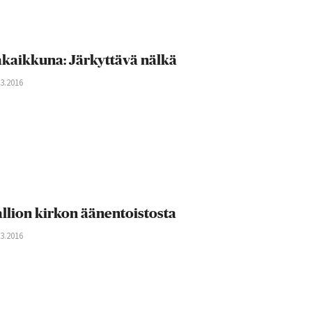
kaikkuna: Järkyttävä nälkä
03.2016
llion kirkon äänentoistosta
03.2016