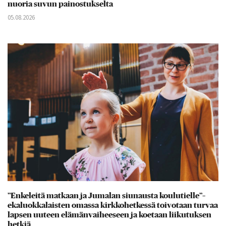
nuoria suvun painostukselta
05.08.2026
”Enkeleitä matkaan ja Jumalan siunausta koulutielle”–
ekaluokkalaisten omassa kirkkohetkessä toivotaan turvaa
lapsen uuteen elämänvaiheeseen ja koetaan liikutuksen
hetkiä