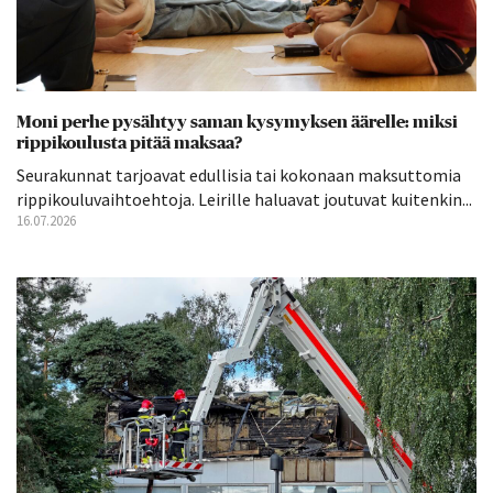
Moni perhe pysähtyy saman kysymyksen äärelle: miksi
rippikoulusta pitää maksaa?
Seurakunnat tarjoavat edullisia tai kokonaan maksuttomia
rippikouluvaihtoehtoja. Leirille haluavat joutuvat kuitenkin...
16.07.2026