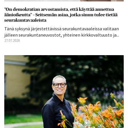
”On demokratian arvostamista, että käyttää annettua
äänioikeutta” – Seitsemän asiaa, jotka sinun tulee tietää
seurakuntavaaleista
Tänä syksynä järjestettävissä seurakuntavaaleissa valitaan
jälleen seurakuntaneuvostot, yhteinen kirkkovaltuusto ja...
27.07.2026