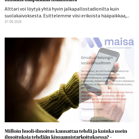
Alttari voi löytyä yhtä hyvin jalkapallostadionilta kuin
suolakaivoksesta. Esittelemme viisi erikoista hääpaikkaa,...
07.08.2026
Milloin huoli-ilmoitus kannattaa tehdä ja kuinka usein
ilmoituksia tehdään kiusaamistarkoituksessa? –