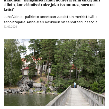
Kaskinen: ”Hengelliset laulut nousevat esiin ehkä juuri
silloin, kun elämässä tulee joku iso muutos, suru tai
kriisi”
Juha Vainio -palkinto annetaan vuosittain merkittävälle
sanoittajalle. Anna-Mari Kaskinen on sanoittanut satoja...
31.07.2026