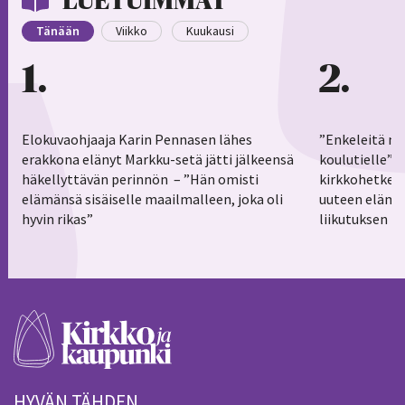
LUETUIMMAT
Tänään
Viikko
Kuukausi
1
2
Elokuvaohjaaja Karin Pennasen lähes
”Enkeleitä ma
erakkona elänyt Markku-setä jätti jälkeensä
koulutielle”–
häkellyttävän perinnön – ”Hän omisti
kirkkohetkess
elämänsä sisäiselle maailmalleen, joka oli
uuteen elämä
hyvin rikas”
liikutuksen h
HYVÄN TÄHDEN.