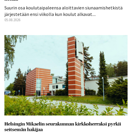
Suurin osa koulutaipaleensa aloittavien siunaamishetkistä
järjestetään ensi viikolla kun koulut alkavat....
05.08.2026
Helsingin Mikaelin seurakunnan kirkkoherraksi pyrkii
seitsemän hakijaa