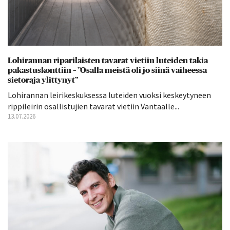
Lohirannan riparilaisten tavarat vietiin luteiden takia
pakastuskonttiin – ”Osalla meistä oli jo siinä vaiheessa
sietoraja ylittynyt”
Lohirannan leirikeskuksessa luteiden vuoksi keskeytyneen
rippileirin osallistujien tavarat vietiin Vantaalle...
13.07.2026