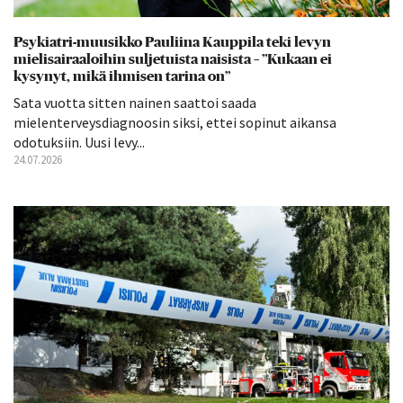
Psykiatri-muusikko Pauliina Kauppila teki levyn
mielisairaaloihin suljetuista naisista – ”Kukaan ei
kysynyt, mikä ihmisen tarina on”
Sata vuotta sitten nainen saattoi saada
mielenterveysdiagnoosin siksi, ettei sopinut aikansa
odotuksiin. Uusi levy...
24.07.2026