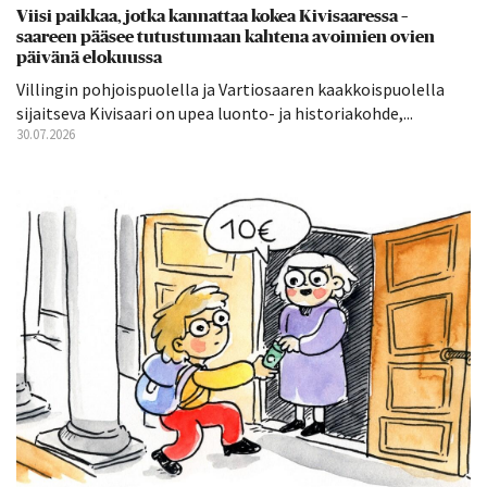
Viisi paikkaa, jotka kannattaa kokea Kivisaaressa –
saareen pääsee tutustumaan kahtena avoimien ovien
päivänä elokuussa
Villingin pohjoispuolella ja Vartiosaaren kaakkoispuolella
sijaitseva Kivisaari on upea luonto- ja historiakohde,...
30.07.2026