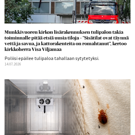
Munkkivuoren kirkon lisärakennuksen tulipalon takia
toiminnalle pitää etsiä uusia tiloja – ”Sisätilat ovat täynnä
vettä ja savua, ja kattorakenteita on romahtanut”, kertoo
kirkkoherra Visa Viljamaa
Poliisi epäilee tulipaloa tahallaan sytytetyksi.
14.07.2026