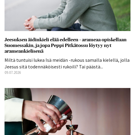
Jeesuksen äidinkieli elää edelleen – arameaa opiskellaan
Suomessakin, ja jopa Peppi Pitkätossu löytyy nyt
arameankielisenä
Miltä tuntuisi lukea Isä meidän -rukous samalla kielellä, jolla
Jeesus sitä todennäköisesti rukoili? Tai päästä...
09.07.2026