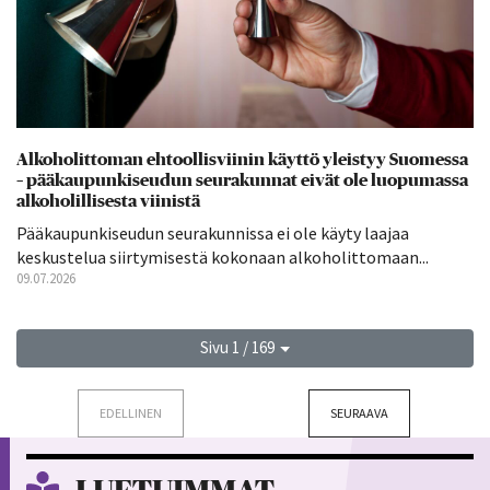
Alkoholittoman ehtoollisviinin käyttö yleistyy Suomessa
– pääkaupunkiseudun seurakunnat eivät ole luopumassa
alkoholillisesta viinistä
Pääkaupunkiseudun seurakunnissa ei ole käyty laajaa
keskustelua siirtymisestä kokonaan alkoholittomaan...
09.07.2026
Sivu 1 / 169
EDELLINEN
SEURAAVA