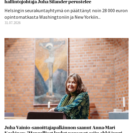
hallintojohtaja Juha Silander perustelee
Helsingin seurakuntayhtymä on päättänyt noin 28 000 euron
opintomatkasta Washingtoniin ja New Yorkiin...
31.07.2026
Juha Vainio -sanoittajapalkinnon saanut Anna-Mari