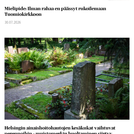
Mielipide: Ilman rahaa en päässyt rukoilemaan
Tuomiokirkkoon
30.07.2026
Helsingin ainaishoitohautojen kesäkukat vaihtuvat
perennoihin – muistomerkin huoltaminen siirtyy