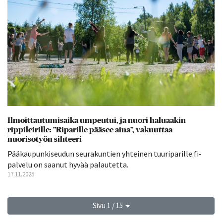
Ilmoittautumisaika umpeutui, ja nuori haluaakin
rippileirille: ”Riparille pääsee aina”, vakuuttaa
nuorisotyön sihteeri
Pääkaupunkiseudun seurakuntien yhteinen tuuriparille.fi-
palvelu on saanut hyvää palautetta.
17.11.2025
Sivu 1 / 15