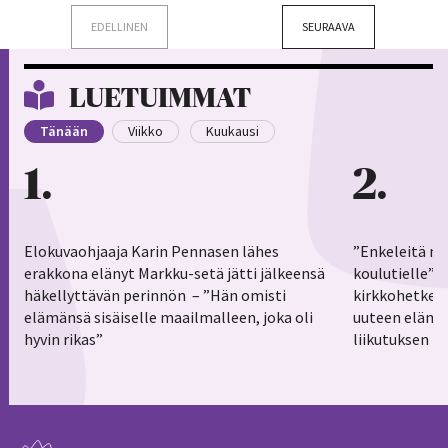
EDELLINEN
SEURAAVA
LUETUIMMAT
Tänään
Viikko
Kuukausi
1
2
Elokuvaohjaaja Karin Pennasen lähes
”Enkeleitä ma
erakkona elänyt Markku-setä jätti jälkeensä
koulutielle”–
häkellyttävän perinnön – ”Hän omisti
kirkkohetkess
elämänsä sisäiselle maailmalleen, joka oli
uuteen elämä
hyvin rikas”
liikutuksen h