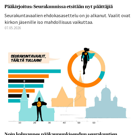
Pääkirjoitus: Seurakunnissa etsitään nyt päättäjiä
Seurakuntavaalien ehdokasasettelu on jo alkanut. Vaalit ovat
kirkon jäsenille iso mahdollisuus vaikuttaa.
07.05.2026
Noin kolmannes pääkaupunkiseudun seurakuntien