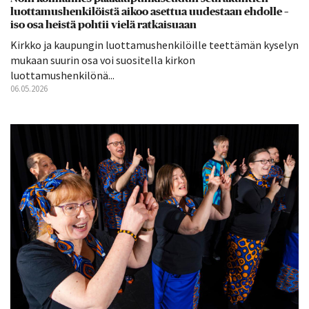
luottamushenkilöistä aikoo asettua uudestaan ehdolle –
iso osa heistä pohtii vielä ratkaisuaan
Kirkko ja kaupungin luottamushenkilöille teettämän kyselyn
mukaan suurin osa voi suositella kirkon
luottamushenkilönä...
06.05.2026