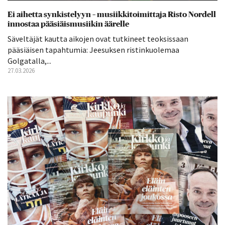
Ei aihetta synkistelyyn – musiikkitoimittaja Risto Nordell
innostaa pääsiäismusiikin äärelle
Säveltäjät kautta aikojen ovat tutkineet teoksissaan
pääsiäisen tapahtumia: Jeesuksen ristinkuolemaa
Golgatalla,...
27.03.2026