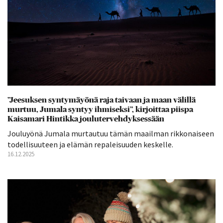
”Jeesuksen syntymäyönä raja taivaan ja maan välillä
murtuu, Jumala syntyy ihmiseksi”, kirjoittaa piispa
Kaisamari Hintikka joulutervehdyksessään
Jouluyönä Jumala murtautuu tämän maailman rikkonaiseen
todellisuuteen ja elämän repaleisuuden keskelle.
16.12.2025