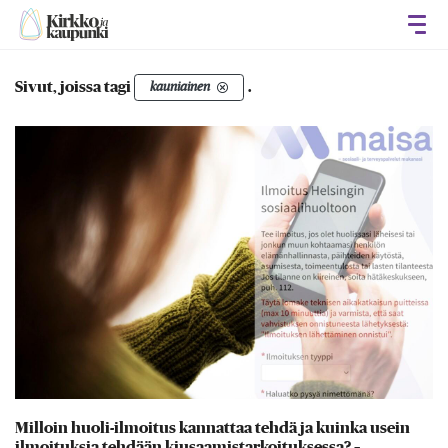
Avaa
Sivut, joissa tagi
.
kauniainen
Milloin huoli-ilmoitus kannattaa tehdä ja kuinka usein
ilmoituksia tehdään kiusaamistarkoituksessa? –