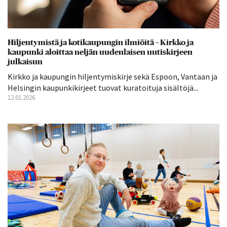
Hiljentymistä ja kotikaupungin ilmiöitä – Kirkko ja
kaupunki aloittaa neljän uudenlaisen uutiskirjeen
julkaisun
Kirkko ja kaupungin hiljentymiskirje sekä Espoon, Vantaan ja
Helsingin kaupunkikirjeet tuovat kuratoituja sisältöjä...
12.01.2026