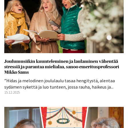
Joulumusiikin kuunteleminen ja laulaminen vähentää
stressiä ja parantaa mielialaa, sanoo emeritusprofessori
Mikko Sams
”Hidas ja melodinen joululaulu tasaa hengitystä, alentaa
sydämen sykettä ja luo tunteen, jossa rauha, haikeus ja...
15.12.2025