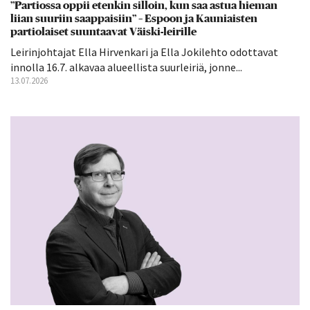
”Partiossa oppii etenkin silloin, kun saa astua hieman
liian suuriin saappaisiin” – Espoon ja Kauniaisten
partiolaiset suuntaavat Väiski-leirille
Leirinjohtajat Ella Hirvenkari ja Ella Jokilehto odottavat
innolla 16.7. alkavaa alueellista suurleiriä, jonne...
13.07.2026