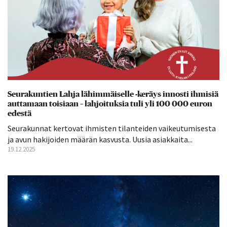
Seurakuntien Lahja lähimmäiselle -keräys innosti ihmisiä
auttamaan toisiaan – lahjoituksia tuli yli 100 000 euron
edestä
Seurakunnat kertovat ihmisten tilanteiden vaikeutumisesta
ja avun hakijoiden määrän kasvusta. Uusia asiakkaita...
19.12.2025