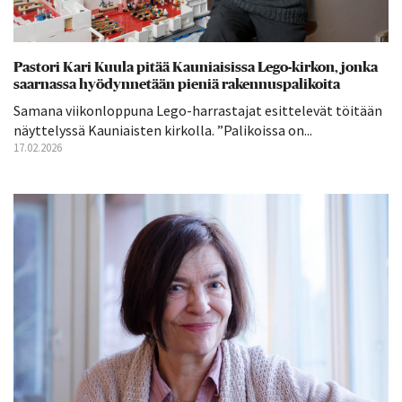
Pastori Kari Kuula pitää Kauniaisissa Lego-kirkon, jonka
saarnassa hyödynnetään pieniä rakennuspalikoita
Samana viikonloppuna Lego-harrastajat esittelevät töitään
näyttelyssä Kauniaisten kirkolla. ”Palikoissa on...
17.02.2026