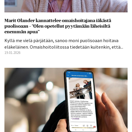
Marit Olander kannattelee omaishoitajana iäkästä
puolisoaan – ”Olen opetellut pyytämään läheisiltä
enemmän apua”
Kyllä me vielä pärjätään, sanoo moni puolisoaan hoitava
eläkeläinen. Omaishoitoliitossa tiedetään kuitenkin, että...
19.01.2026