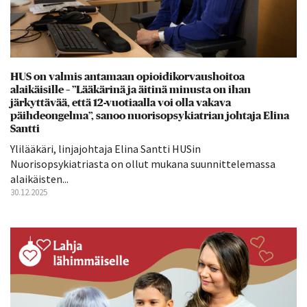
HUS on valmis antamaan opioidikorvaushoitoa
alaikäisille – ”Lääkärinä ja äitinä minusta on ihan
järkyttävää, että 12-vuotiaalla voi olla vakava
päihdeongelma”, sanoo nuorisopsykiatrian johtaja Elina
Santti
Ylilääkäri, linjajohtaja Elina Santti HUSin
Nuorisopsykiatriasta on ollut mukana suunnittelemassa
alaikäisten...
30.12.2025