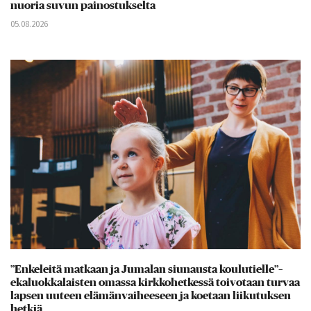
nuoria suvun painostukselta
05.08.2026
”Enkeleitä matkaan ja Jumalan siunausta koulutielle”–
ekaluokkalaisten omassa kirkkohetkessä toivotaan turvaa
lapsen uuteen elämänvaiheeseen ja koetaan liikutuksen
hetkiä