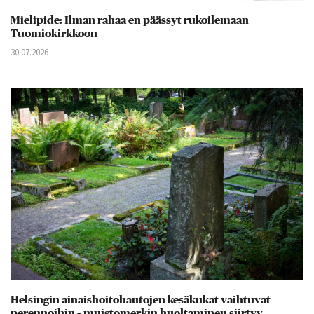
Mielipide: Ilman rahaa en päässyt rukoilemaan
Tuomiokirkkoon
30.07.2026
Helsingin ainaishoitohautojen kesäkukat vaihtuvat
perennoihin – muistomerkin huoltaminen siirtyy