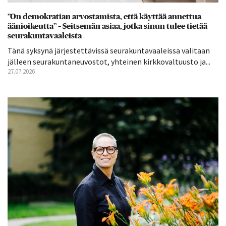
”On demokratian arvostamista, että käyttää annettua
äänioikeutta” – Seitsemän asiaa, jotka sinun tulee tietää
seurakuntavaaleista
Tänä syksynä järjestettävissä seurakuntavaaleissa valitaan
jälleen seurakuntaneuvostot, yhteinen kirkkovaltuusto ja...
27.07.2026