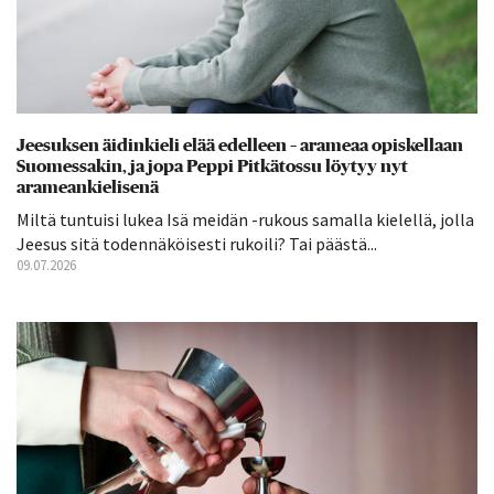
Jeesuksen äidinkieli elää edelleen – arameaa opiskellaan
Suomessakin, ja jopa Peppi Pitkätossu löytyy nyt
arameankielisenä
Miltä tuntuisi lukea Isä meidän -rukous samalla kielellä, jolla
Jeesus sitä todennäköisesti rukoili? Tai päästä...
09.07.2026