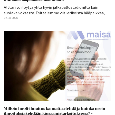
Alttari voi löytyä yhtä hyvin jalkapallostadionilta kuin
suolakaivoksesta. Esittelemme viisi erikoista hääpaikkaa,...
07.08.2026
Milloin huoli-ilmoitus kannattaa tehdä ja kuinka usein
ilmoituksia tehdään kiusaamistarkoituksessa? –