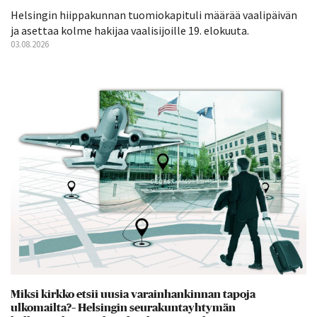
Helsingin hiippakunnan tuomiokapituli määrää vaalipäivän
ja asettaa kolme hakijaa vaalisijoille 19. elokuuta.
03.08.2026
Miksi kirkko etsii uusia varainhankinnan tapoja
ulkomailta?– Helsingin seurakuntayhtymän