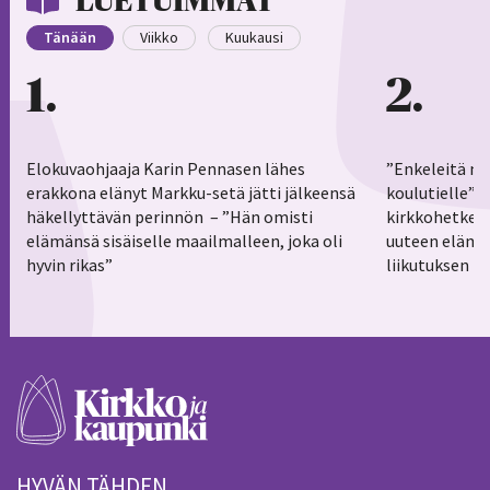
LUETUIMMAT
Tänään
Viikko
Kuukausi
1
2
Elokuvaohjaaja Karin Pennasen lähes
”Enkeleitä ma
erakkona elänyt Markku-setä jätti jälkeensä
koulutielle”–
häkellyttävän perinnön – ”Hän omisti
kirkkohetkess
elämänsä sisäiselle maailmalleen, joka oli
uuteen elämä
hyvin rikas”
liikutuksen h
HYVÄN TÄHDEN.