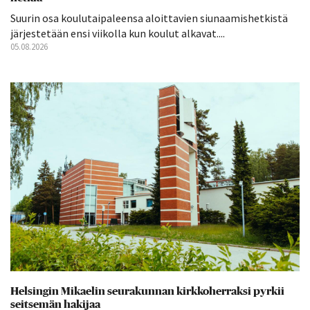
Suurin osa koulutaipaleensa aloittavien siunaamishetkistä
järjestetään ensi viikolla kun koulut alkavat....
05.08.2026
Helsingin Mikaelin seurakunnan kirkkoherraksi pyrkii
seitsemän hakijaa