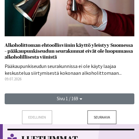
Alkoholittoman ehtoollisviinin käyttö yleistyy Suomessa
– pääkaupunkiseudun seurakunnat eivät ole luopumassa
alkoholillisesta viinistä
Pääkaupunkiseudun seurakunnissa ei ole käyty laajaa
keskustelua siirtymisestä kokonaan alkoholittomaan...
09.07.2026
Sivu 1 / 169
EDELLINEN
SEURAAVA