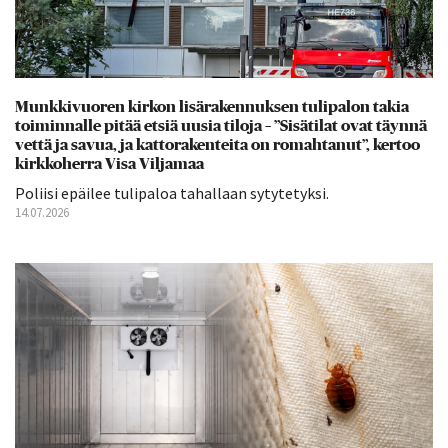
Munkkivuoren kirkon lisärakennuksen tulipalon takia
toiminnalle pitää etsiä uusia tiloja – ”Sisätilat ovat täynnä
vettä ja savua, ja kattorakenteita on romahtanut”, kertoo
kirkkoherra Visa Viljamaa
Poliisi epäilee tulipaloa tahallaan sytytetyksi.
14.07.2026