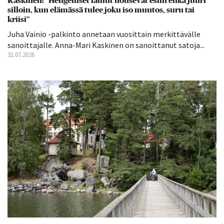
Kaskinen: ”Hengelliset laulut nousevat esiin ehkä juuri
silloin, kun elämässä tulee joku iso muutos, suru tai
kriisi”
Juha Vainio -palkinto annetaan vuosittain merkittävälle
sanoittajalle. Anna-Mari Kaskinen on sanoittanut satoja...
31.07.2026