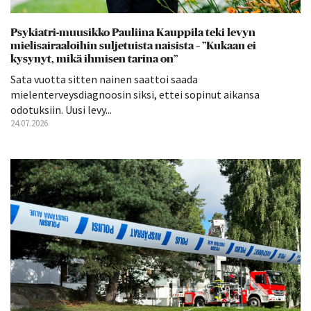
Psykiatri-muusikko Pauliina Kauppila teki levyn
mielisairaaloihin suljetuista naisista – ”Kukaan ei
kysynyt, mikä ihmisen tarina on”
Sata vuotta sitten nainen saattoi saada
mielenterveysdiagnoosin siksi, ettei sopinut aikansa
odotuksiin. Uusi levy...
24.07.2026