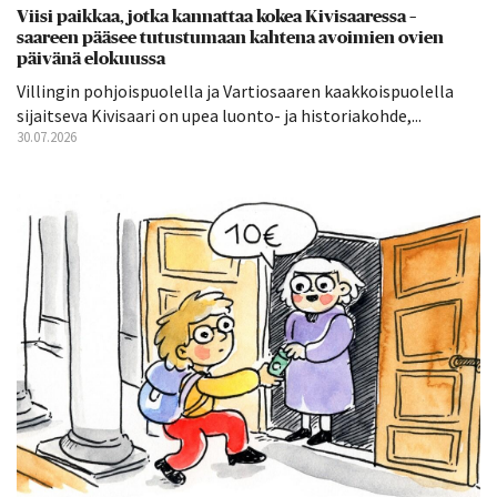
Viisi paikkaa, jotka kannattaa kokea Kivisaaressa –
saareen pääsee tutustumaan kahtena avoimien ovien
päivänä elokuussa
Villingin pohjoispuolella ja Vartiosaaren kaakkoispuolella
sijaitseva Kivisaari on upea luonto- ja historiakohde,...
30.07.2026