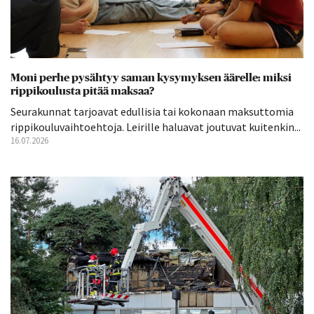
Moni perhe pysähtyy saman kysymyksen äärelle: miksi
rippikoulusta pitää maksaa?
Seurakunnat tarjoavat edullisia tai kokonaan maksuttomia
rippikouluvaihtoehtoja. Leirille haluavat joutuvat kuitenkin...
16.07.2026