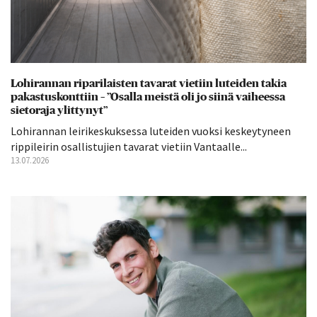
Lohirannan riparilaisten tavarat vietiin luteiden takia
pakastuskonttiin – ”Osalla meistä oli jo siinä vaiheessa
sietoraja ylittynyt”
Lohirannan leirikeskuksessa luteiden vuoksi keskeytyneen
rippileirin osallistujien tavarat vietiin Vantaalle...
13.07.2026