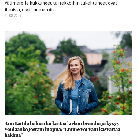
Välimerelle hukkuneet tai rekkoihin tukehtuneet ovat
ihmisiä, eivät numeroita.
10.08.2026
Anu Laitila haluaa kirkastaa kirkon brändiä ja kysyy
voidaanko jostain luopua: ”Emme voi vain kasvattaa
kakkua”