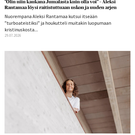
”Olin niin kaukana Jumalasta kuin olla voi” – Aleksi
Rantamaa löysi raitistuttuaan uskon ja uuden arjen
Nuorempana Aleksi Rantamaa kutsui itseään
”turboateistiksi” ja houkutteli muitakin luopumaan
kristinuskosta....
29.07.2026