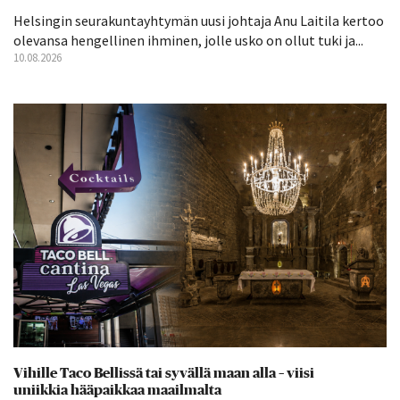
Helsingin seurakuntayhtymän uusi johtaja Anu Laitila kertoo
olevansa hengellinen ihminen, jolle usko on ollut tuki ja...
10.08.2026
Vihille Taco Bellissä tai syvällä maan alla – viisi
uniikkia hääpaikkaa maailmalta