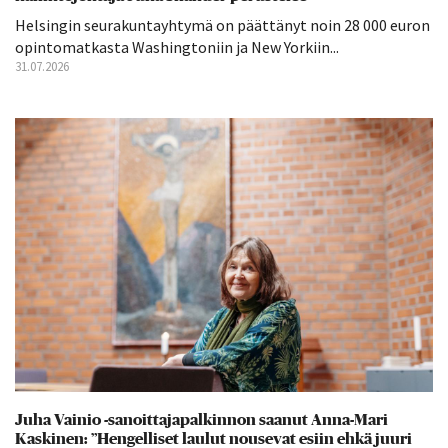
Helsingin seurakuntayhtymä on päättänyt noin 28 000 euron
opintomatkasta Washingtoniin ja New Yorkiin...
31.07.2026
Juha Vainio -sanoittajapalkinnon saanut Anna-Mari
Kaskinen: ”Hengelliset laulut nousevat esiin ehkä juuri