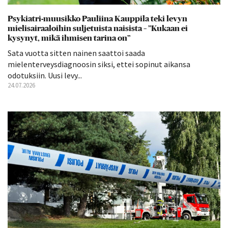
Psykiatri-muusikko Pauliina Kauppila teki levyn
mielisairaaloihin suljetuista naisista – ”Kukaan ei
kysynyt, mikä ihmisen tarina on”
Sata vuotta sitten nainen saattoi saada
mielenterveysdiagnoosin siksi, ettei sopinut aikansa
odotuksiin. Uusi levy...
24.07.2026