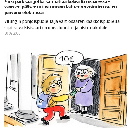
Viisi paikkaa, jotka kannattaa kokea Kivisaaressa –
saareen pääsee tutustumaan kahtena avoimien ovien
päivänä elokuussa
Villingin pohjoispuolella ja Vartiosaaren kaakkoispuolella
sijaitseva Kivisaari on upea luonto- ja historiakohde,...
30.07.2026