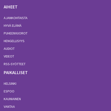
AIHEET
AJANKOHTAISTA
HYVÄ ELÄMÄ
PUHEENVUOROT
HENGELLISYYS
AUDIOT
VIDEOT
RSS-SYÖTTEET
PAIKALLISET
HELSINKI
ESPOO
KAUNIAINEN
VANTAA