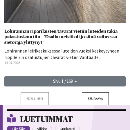
Lohirannan riparilaisten tavarat vietiin luteiden takia
pakastuskonttiin – ”Osalla meistä oli jo siinä vaiheessa
sietoraja ylittynyt”
Lohirannan leirikeskuksessa luteiden vuoksi keskeytyneen
rippileirin osallistujien tavarat vietiin Vantaalle...
13.07.2026
Sivu 1 / 169
EDELLINEN
SEURAAVA
LUETUIMMAT
Tänään
Viikko
Kuukausi