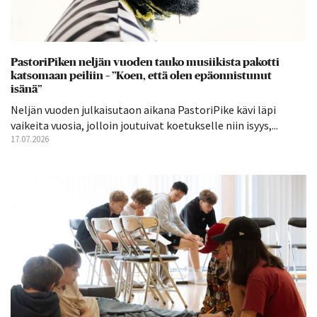
PastoriPiken neljän vuoden tauko musiikista pakotti
katsomaan peiliin – ”Koen, että olen epäonnistunut
isänä”
Neljän vuoden julkaisutaon aikana PastoriPike kävi läpi
vaikeita vuosia, jolloin joutuivat koetukselle niin isyys,...
17.07.2026