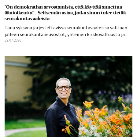
”On demokratian arvostamista, että käyttää annettua
äänioikeutta” – Seitsemän asiaa, jotka sinun tulee tietää
seurakuntavaaleista
Tänä syksynä järjestettävissä seurakuntavaaleissa valitaan
jälleen seurakuntaneuvostot, yhteinen kirkkovaltuusto ja...
27.07.2026