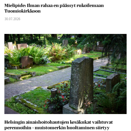
Mielipide: Ilman rahaa en päässyt rukoilemaan
Tuomiokirkkoon
30.07.2026
Helsingin ainaishoitohautojen kesäkukat vaihtuvat
perennoihin – muistomerkin huoltaminen siirtyy