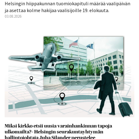
Helsingin hiippakunnan tuomiokapituli määrää vaalipäivän
ja asettaa kolme hakijaa vaalisijoille 19. elokuuta.
03.08.2026
Miksi kirkko etsii uusia varainhankinnan tapoja
ulkomailta?– Helsingin seurakuntayhtymän
hallintojohtaja Juha Silander perustelee