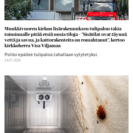
Munkkivuoren kirkon lisärakennuksen tulipalon takia
toiminnalle pitää etsiä uusia tiloja – ”Sisätilat ovat täynnä
vettä ja savua, ja kattorakenteita on romahtanut”, kertoo
kirkkoherra Visa Viljamaa
Poliisi epäilee tulipaloa tahallaan sytytetyksi.
14.07.2026