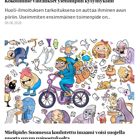
Kokosimme vastaukset yleisimpiin kysymyksiin
Huoli-ilmoituksen tarkoituksena on auttaa ihminen avun
piiriin. Useimmiten ensimmäinen toimenpide on...
06.08.2026
Mielipide: Suomessa koulutettu imaami voisi suojella
nuoria suvun painostukselta