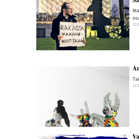
Sa
Mik
osa
12.
Ar
Tai
12.
Va