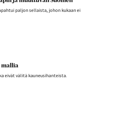
papin ja muuttuvan Suomen
pahtui paljon sellaista, johon kukaan ei
 mallia
ka eivät välitä kauneusihanteista.