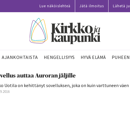
Lue näköislehteä
Jätä ilmoitus
Lähetä ju
AJANKOHTAISTA
HENGELLISYYS
HYVÄ ELÄMÄ
PUHEEN
vellus auttaa Auroran jäljille
o Uotila on kehittänyt sovelluksen, joka on kuin varttuneen väen
09.2016