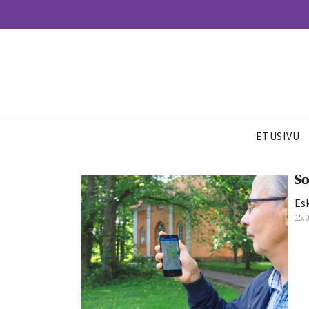
ETUSIVU
So
Esk
15.