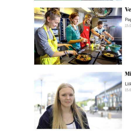
Ve
Pap
15.
Mi
Lii
15.