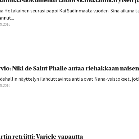
dinmaa-dokumentti taltioi skandaalinkäryisen 
a Hotakainen seurasi pappi Kai Sadinmaata vuoden. Sinä aikana ta
nnut...
09.2016
vio: Niki de Saint Phalle antaa riehakkaan naisen
dehallin näyttelyn ilahduttavinta antia ovat Nana-veistokset, jot
09.2016
rtin retriitti: Varjele vapautta