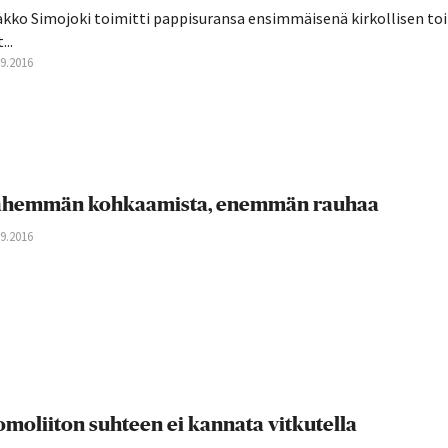
akko Simojoki toimitti pappisuransa ensimmäisenä kirkollisen toi
...
09.2016
ähemmän kohkaamista, enemmän rauhaa
09.2016
moliiton suhteen ei kannata vitkutella