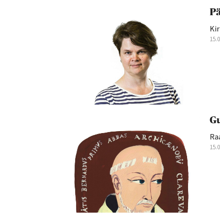
Pä
Kir
15.
Gu
Ra
15.