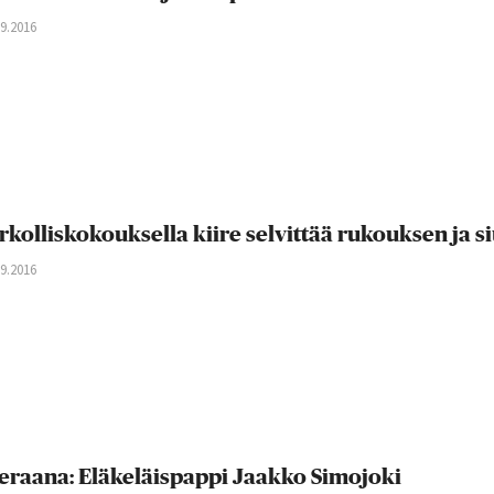
09.2016
rkolliskokouksella kiire selvittää rukouksen ja 
09.2016
eraana: Eläkeläispappi Jaakko Simojoki