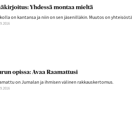
äkirjoitus: Yhdessä montaa mieltä
kolla on kantansa ja niin on sen jäsenilläkin. Muutos on yhteisöstä 
09.2016
run opissa: Avaa Raamattusi
amattu on Jumalan ja ihmisen välinen rakkauskertomus.
09.2016