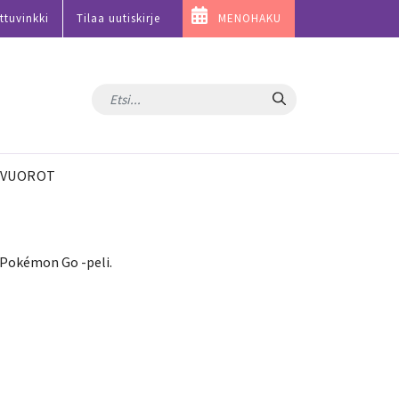
ttuvinkki
Tilaa uutiskirje
MENOHAKU
Hae
VUOROT
 Pokémon Go -peli.