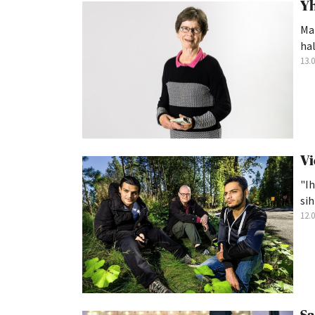
Yh
Mai
hal
13.
Vi
"I
sih
12.