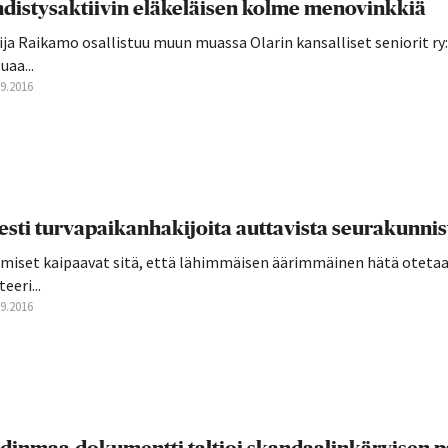
distysaktiivin eläkeläisen kolme menovinkkiä
ja Raikamo osallistuu muun muassa Olarin kansalliset seniorit ry
uaa...
09.2016
esti turvapaikanhakijoita auttavista seurakunnis
hmiset kaipaavat sitä, että lähimmäisen äärimmäinen hätä oteta
teeri...
09.2016