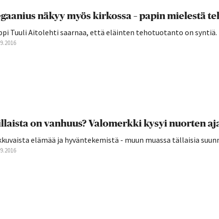
gaanius näkyy myös kirkossa – papin mielestä te
pi Tuuli Aitolehti saarnaa, että eläinten tehotuotanto on syntiä.
09.2016
llaista on vanhuus? Valomerkki kysyi nuorten a
kkuvaista elämää ja hyväntekemistä - muun muassa tällaisia suunn
09.2016