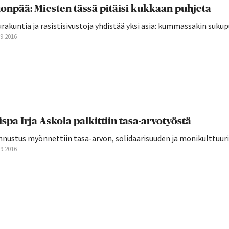
onpää: Miesten tässä pitäisi kukkaan puhjeta
rakuntia ja rasistisivustoja yhdistää yksi asia: kummassakin suku
09.2016
ispa Irja Askola palkittiin tasa-arvotyöstä
nnustus myönnettiin tasa-arvon, solidaarisuuden ja monikulttuur
09.2016