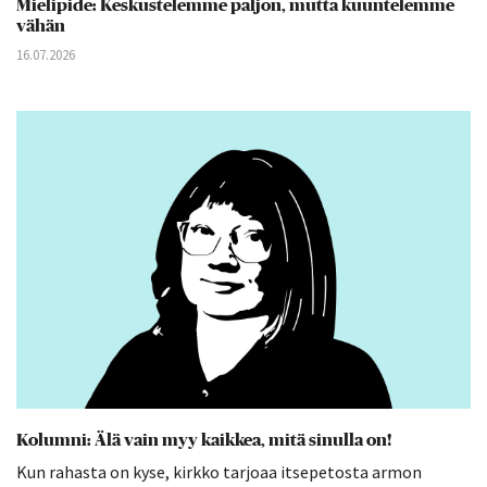
Mielipide: Keskustelemme paljon, mutta kuuntelemme
vähän
16.07.2026
Kolumni: Älä vain myy kaikkea, mitä sinulla on!
Kun rahasta on kyse, kirkko tarjoaa itsepetosta armon