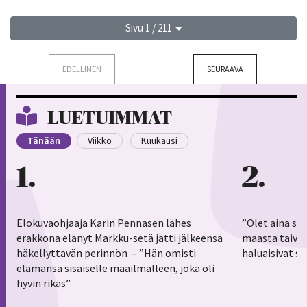
Sivu 1 / 211
EDELLINEN
SEURAAVA
LUETUIMMAT
Tänään
Viikko
Kuukausi
1
2
Elokuvaohjaaja Karin Pennasen lähes
”Olet aina sy
erakkona elänyt Markku-setä jätti jälkeensä
maasta taivaa
häkellyttävän perinnön – ”Hän omisti
haluaisivat s
elämänsä sisäiselle maailmalleen, joka oli
hyvin rikas”