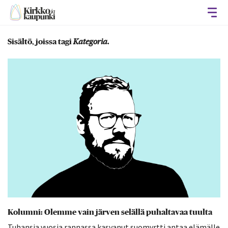
Avaa
Sisältö, joissa tagi
Kategoria
.
Kolumni: Olemme vain järven selällä puhaltavaa tuulta
Tuhansia vuosia rannassa kasvanut suomyrtti antaa elämälle