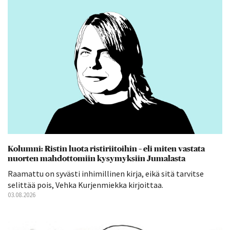
Kolumni: Ristin luota ristiriitoihin – eli miten vastata
nuorten mahdottomiin kysymyksiin Jumalasta
Raamattu on syvästi inhimillinen kirja, eikä sitä tarvitse
selittää pois, Vehka Kurjenmiekka kirjoittaa.
03.08.2026