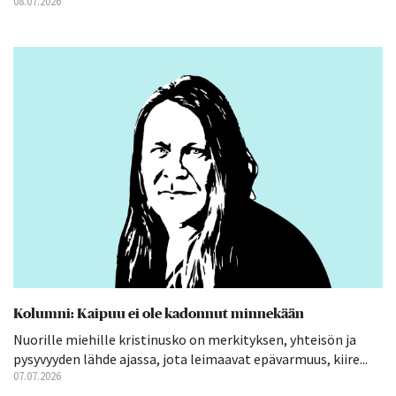
08.07.2026
Kolumni: Kaipuu ei ole kadonnut minnekään
Nuorille miehille kristinusko on merkityksen, yhteisön ja
pysyvyyden lähde ajassa, jota leimaavat epävarmuus, kiire...
07.07.2026