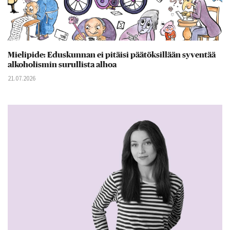
Mielipide: Eduskunnan ei pitäisi päätöksillään syventää
alkoholismin surullista alhoa
21.07.2026