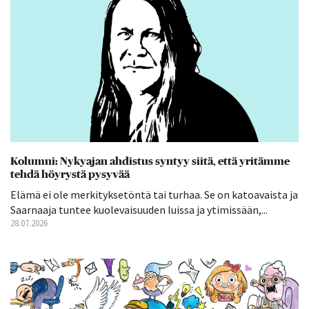
Kolumni: Nykyajan ahdistus syntyy siitä, että yritämme
tehdä höyrystä pysyvää
Elämä ei ole merkityksetöntä tai turhaa. Se on katoavaista ja
Saarnaaja tuntee kuolevaisuuden luissa ja ytimissään,...
28.07.2026