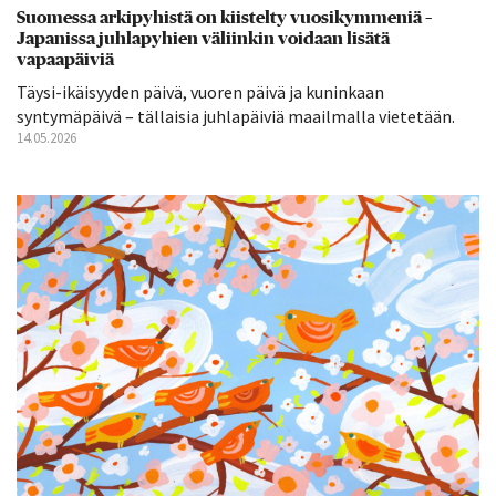
Suomessa arkipyhistä on kiistelty vuosikymmeniä –
Japanissa juhlapyhien väliinkin voidaan lisätä
vapaapäiviä
Täysi-ikäisyyden päivä, vuoren päivä ja kuninkaan
syntymäpäivä – tällaisia juhlapäiviä maailmalla vietetään.
14.05.2026