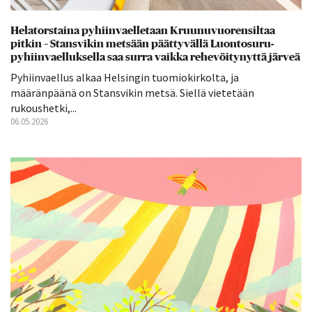
Helatorstaina pyhiin­vaelletaan Kruunu­vuoren­siltaa
pitkin – Stansvikin metsään päättyvällä Luontosuru-
pyhiinvaelluksella saa surra vaikka rehevöitynyttä järveä
Pyhiinvaellus alkaa Helsingin tuomiokirkolta, ja
määränpäänä on Stansvikin metsä. Siellä vietetään
rukoushetki,...
06.05.2026