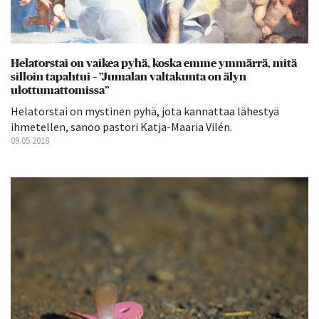
Helatorstai on vaikea pyhä, koska emme ymmärrä, mitä
silloin tapahtui – ”Jumalan valtakunta on älyn
ulottumattomissa”
Helatorstai on mystinen pyhä, jota kannattaa lähestyä
ihmetellen, sanoo pastori Katja-Maaria Vilén.
09.05.2018