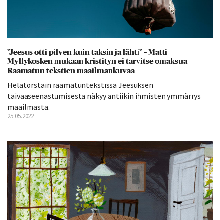
”Jeesus otti pilven kuin taksin ja lähti” – Matti
Myllykosken mukaan kristityn ei tarvitse omaksua
Raamatun tekstien maailmankuvaa
Helatorstain raamatuntekstissä Jeesuksen
taivaaseenastumisesta näkyy antiikin ihmisten ymmärrys
maailmasta.
25.05.2022