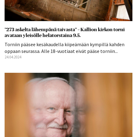
”273 askelta lähempänä taivasta” – Kallion kirkon torni
avataan yleisölle helatorstaina 9.5.
Torniin pääsee kesäkaudella kiipeämään kympillä kahden
oppaan seurassa. Alle 18-vuotiaat eivät pääse torniin...
24.04.2024