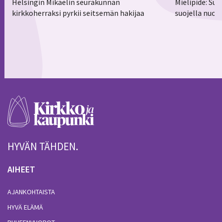
Helsingin Mikaelin seurakunnan
Mielipide: Su
kirkkoherraksi pyrkii seitsemän hakijaa
suojella nuor
HYVÄN TÄHDEN.
AIHEET
AJANKOHTAISTA
HYVÄ ELÄMÄ