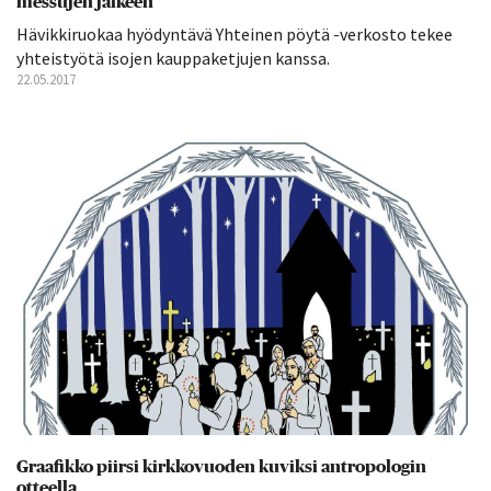
messujen jälkeen
Hävikkiruokaa hyödyntävä Yhteinen pöytä -verkosto tekee
yhteistyötä isojen kauppaketjujen kanssa.
22.05.2017
Graafikko piirsi kirkkovuoden kuviksi antropologin
otteella