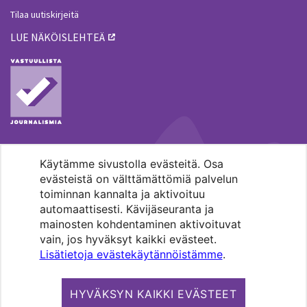
Tilaa uutiskirjeitä
LUE NÄKÖISLEHTEÄ
Käytämme sivustolla evästeitä. Osa
MENOHAKU
evästeistä on välttämättömiä palvelun
toiminnan kannalta ja aktivoituu
automaattisesti. Kävijäseuranta ja
mainosten kohdentaminen aktivoituvat
vain, jos hyväksyt kaikki evästeet.
Lisätietoja evästekäytännöistämme
.
Pääkaupunkiseudun evankelis-
luterilaisten seurakuntien media.
HYVÄKSYN KAIKKI EVÄSTEET