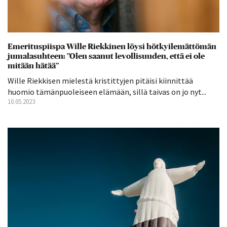
Emerituspiispa Wille Riekkinen löysi hötkyilemättömän
jumalasuhteen: ”Olen saanut levollisuuden, että ei ole
mitään hätää”
Wille Riekkisen mielestä kristittyjen pitäisi kiinnittää
huomio tämänpuoleiseen elämään, sillä taivas on jo nyt...
10.05.2023