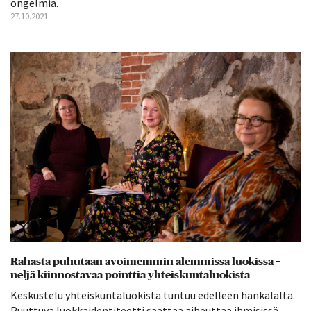
ongelmia.
27.10.2021
Rahasta puhutaan avoimemmin alemmissa luokissa −
neljä kiinnostavaa pointtia yhteiskuntaluokista
Keskustelu yhteiskuntaluokista tuntuu edelleen hankalalta.
Puuttuva luokkaidentiteetti saattaa aiheuttaa ihmisissä...