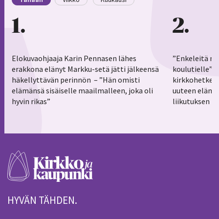
1
2
Elokuvaohjaaja Karin Pennasen lähes
”Enkeleitä ma
erakkona elänyt Markku-setä jätti jälkeensä
koulutielle”–
häkellyttävän perinnön – ”Hän omisti
kirkkohetkess
elämänsä sisäiselle maailmalleen, joka oli
uuteen elämä
hyvin rikas”
liikutuksen h
HYVÄN TÄHDEN.