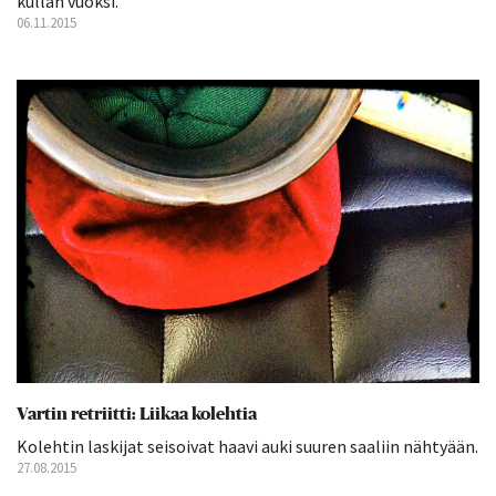
kullan vuoksi.
06.11.2015
Vartin retriitti: Liikaa kolehtia
Kolehtin laskijat seisoivat haavi auki suuren saaliin nähtyään.
27.08.2015