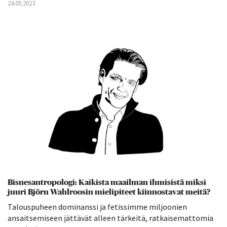
24.05.2023
Bisnesantropologi: Kaikista maailman ihmisistä miksi
juuri Björn Wahlroosin mielipiteet kiinnostavat meitä?
Talouspuheen dominanssi ja fetissimme miljoonien
ansaitsemiseen jättävät alleen tärkeitä, ratkaisemattomia