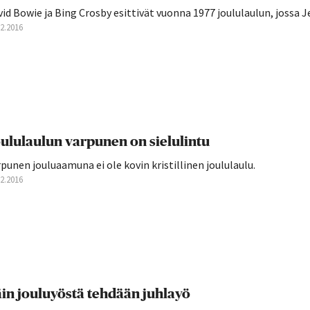
id Bowie ja Bing Crosby esittivät vuonna 1977 joululaulun, jossa J
12.2016
ululaulun varpunen on sielulintu
punen jouluaamuna ei ole kovin kristillinen joululaulu.
12.2016
in jouluyöstä tehdään juhlayö