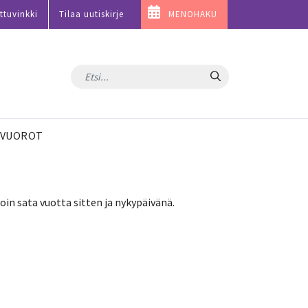
ttuvinkki
Tilaa uutiskirje
MENOHAKU
Hae
VUOROT
in sata vuotta sitten ja nykypäivänä.