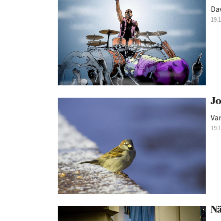
Dav
19.
Jo
Var
19.
Nä