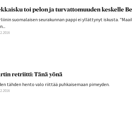
kkaisku toi pelon ja turvattomuuden keskelle Ber
rliinin suomalaisen seurakunnan pappi ei yllättynyt iskusta. "M
n...
12.2016
rtin retriitti: Tänä yönä
den tähden hento valo riittää puhkaisemaan pimeyden.
12.2016