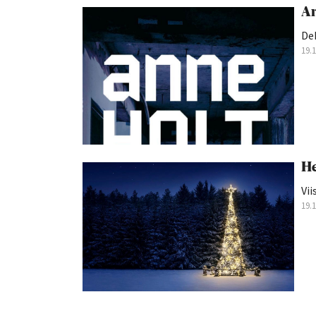
Ar
Dek
19.
He
Vii
19.