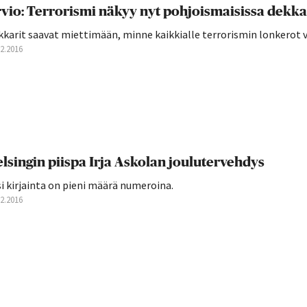
vio: Terrorismi näkyy nyt pohjoismaisissa dekka
karit saavat miettimään, minne kaikkialle terrorismin lonkerot v
12.2016
lsingin piispa Irja Askolan joulutervehdys
si kirjainta on pieni määrä numeroina.
12.2016