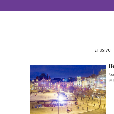
ETUSIVU
He
Sar
20.