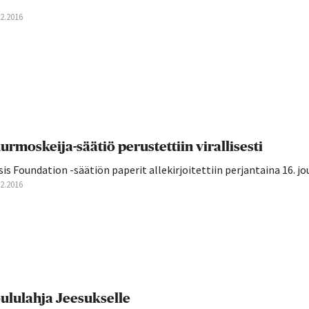
12.2016
urmoskeija-säätiö perustettiin virallisesti
is Foundation -säätiön paperit allekirjoitettiin perjantaina 16. jo
12.2016
ululahja Jeesukselle