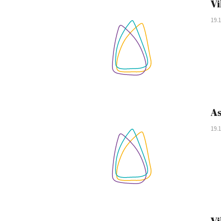
Vi
19.
As
19.