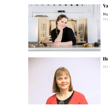
Va
Mar
19.
Ho
19.