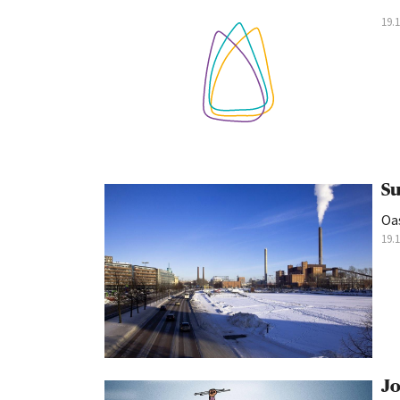
19.
Su
Oas
19.
Jo