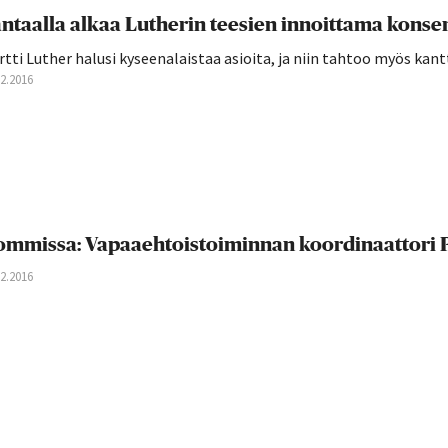
ntaalla alkaa Lutherin teesien innoittama konsert
tti Luther halusi kyseenalaistaa asioita, ja niin tahtoo myös kant
12.2016
mmissa: Vapaaehtoistoiminnan koordinaattori 
12.2016