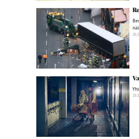
Re
Be
näi
20.
Va
Yh
19.