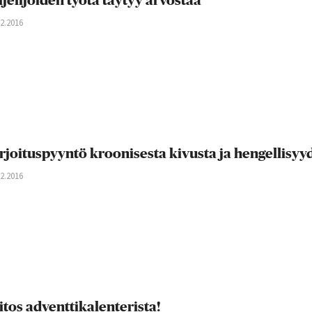
ljelijöiden työtä täytyy arvostaa
12.2016
rjoituspyyntö kroonisesta kivusta ja hengellisyy
12.2016
itos adventtikalenterista!