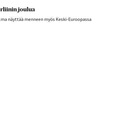
liinin joulua
aailma näyttää menneen myös Keski-Euroopassa