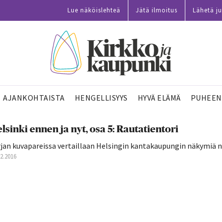
Lue näköislehteä
Jätä ilmoitus
Lähetä ju
AJANKOHTAISTA
HENGELLISYYS
HYVÄ ELÄMÄ
PUHEEN
lsinki ennen ja nyt, osa 5: Rautatientori
jan kuvapareissa vertaillaan Helsingin kantakaupungin näkymiä no
12.2016