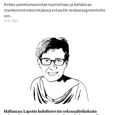
Kirkko palvelumuotoilee tuotteitaan ja kohdistaa
markkinointiviestintäänsä erilaisille asiakassegmenteille
sen...
23.01.2019
Hallamaa: Lapsiin kohdistuviin seksuaalirikoksiin