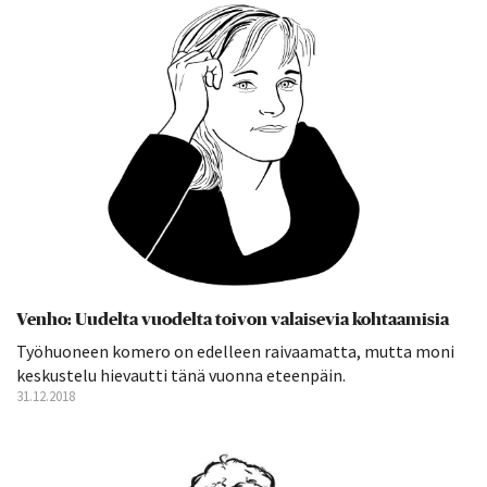
Venho: Uudelta vuodelta toivon valaisevia kohtaamisia
Työhuoneen komero on edelleen raivaamatta, mutta moni
keskustelu hievautti tänä vuonna eteenpäin.
31.12.2018