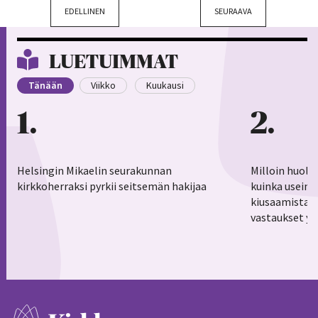
EDELLINEN
SEURAAVA
LUETUIMMAT
Tänään
Viikko
Kuukausi
1
2
Helsingin Mikaelin seurakunnan
Milloin huoli
kirkkoherraksi pyrkii seitsemän hakijaa
kuinka usein 
kiusaamistar
vastaukset yl