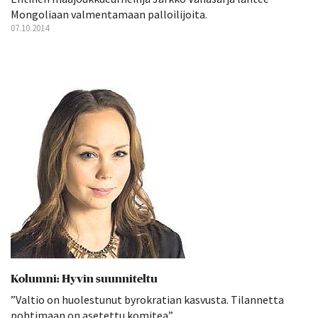
Mongoliaan valmentamaan palloilijoita.
07.10.2014
Kolumni: Hyvin suunniteltu
”Valtio on huolestunut byrokratian kasvusta. Tilannetta
pohtimaan on asetettu komitea”.