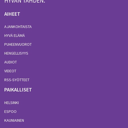
HYVÄN TÄHDEN.
AIHEET
AJANKOHTAISTA
HYVÄ ELÄMÄ
PUHEENVUOROT
HENGELLISYYS
AUDIOT
VIDEOT
RSS-SYÖTTEET
PAIKALLISET
HELSINKI
ESPOO
KAUNIAINEN