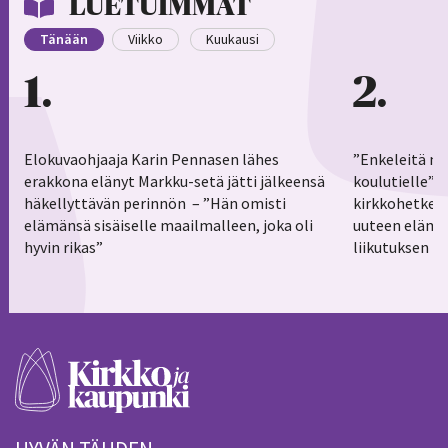
LUETUIMMAT
Tänään
Viikko
Kuukausi
1
2
Elokuvaohjaaja Karin Pennasen lähes
”Enkeleitä ma
erakkona elänyt Markku-setä jätti jälkeensä
koulutielle”–
häkellyttävän perinnön – ”Hän omisti
kirkkohetkess
elämänsä sisäiselle maailmalleen, joka oli
uuteen elämä
hyvin rikas”
liikutuksen h