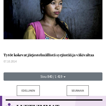
Tytöt kokevat järjestelmällistä syrjintää ja väkivaltaa
07.10.2014
Sivu 840 / 1 419
EDELLINEN
SEURAAVA