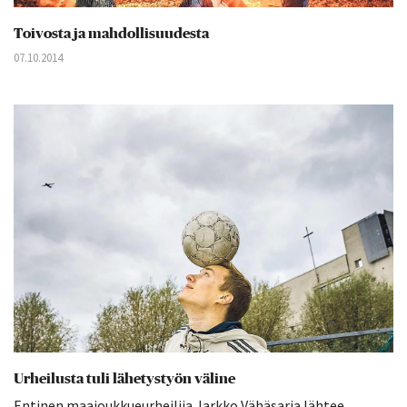
Toivosta ja mahdollisuudesta
07.10.2014
Urheilusta tuli lähetystyön väline
Entinen maajoukkueurheilija Jarkko Vähäsarja lähtee